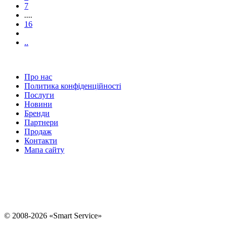
7
....
16
..
Про нас
Политика конфіденційності
Послуги
Новини
Бренди
Партнери
Продаж
Контакти
Мапа сайту
Ремонт електронних книг
Ремонт планшетів
Ремонт комп'ютерів
Ремонт
Apple Iphone 12 Pro
Ремонт телефонів Xiaomi
Ремонт пароварок
Ремонт
Glo
Ремонт телефонів - виїзд
Ремонт Планшетів - виїзд
Ремонт миття
високого тиску Bosch
© 2008-2026 «Smart Service»