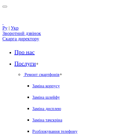
Ру
|
Укр
Зворотний дзвінок
Скарга директору
Про нас
Послуги
+
+
Ремонт смартфонів
Заміна корпусу
Заміна шлейфу
Заміна дисплею
Заміна тачскріна
Розблокування телефону