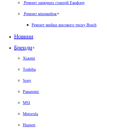
Ремонт зарядних станцій Екофлоу
+
Ремонт мiнiмийок
Ремонт мийки високого тиску Bosch
Новини
Бренди
+
Xiaomi
Toshiba
Sony
Panasonic
MSI
Motorola
Huawei