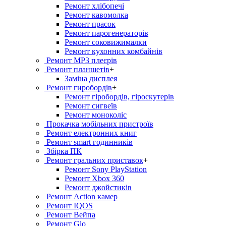
Ремонт хлiбопечi
Ремонт кавомолка
Ремонт прасок
Ремонт парогенераторiв
Ремонт соковижималки
Ремонт кухонних комбайнів
Ремонт MP3 плеєрів
Ремонт планшетів
+
Заміна дисплея
Ремонт гиробордiв
+
Ремонт гіробордів, гіроскутерів
Ремонт сигвеїв
Ремонт моноколіс
Прокачка мобільних пристроїв
Ремонт електронних книг
Ремонт smart годинників
Збірка ПК
Ремонт гральних приставок
+
Ремонт Sony PlayStation
Ремонт Xbox 360
Ремонт джойстиків
Ремонт Action камер
Ремонт IQOS
Ремонт Вейпа
Ремонт Glo