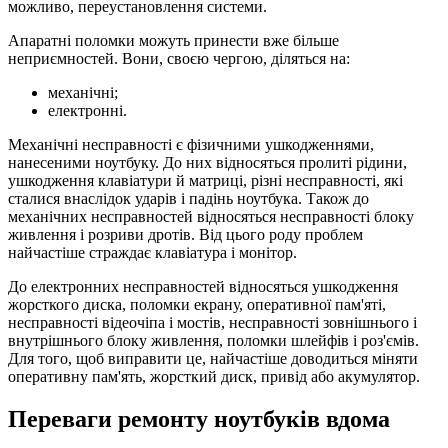
можливо, переустановлення системи.
Апаратні поломки можуть принести вже більше
неприємностей. Вони, своєю чергою, діляться на:
механічні;
електронні.
Механічні несправності є фізичними ушкодженнями,
нанесеними ноутбуку. До них відносяться пролиті рідини,
ушкодження клавіатури й матриці, різні несправності, які
сталися внаслідок ударів і падінь ноутбука. Також до
механічних несправностей відносяться несправності блоку
живлення і розриви дротів. Від цього роду проблем
найчастіше страждає клавіатура і монітор.
До електронних несправностей відносяться ушкодження
жорсткого диска, поломки екрану, оперативної пам'яті,
несправності відеочіпа і мостів, несправності зовнішнього і
внутрішнього блоку живлення, поломки шлейфів і роз'ємів.
Для того, щоб виправити це, найчастіше доводиться міняти
оперативну пам'ять, жорсткий диск, привід або акумулятор.
Переваги ремонту ноутбуків вдома