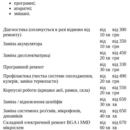
програмні;
апаратні;
змішані.
Діагностика (оплачується в разі відмови від
від
від 300
ремонту)
10 хв
грн
від
від 350
Заміна акумулятора
10 хв
грн
від
від 450
Заміна дисплея/матриці
20 хв
грн
від
від 330
Програмний ремонт
30 хв
грн
Профілактика (чистка системи охолодження,
від
від 490
кулерів, заміна термопасти)
20 хв
грн
від
від 550
Корпусні роботи (кришки акб, рамки, скла)
20 хв
грн
від
від 650
Заміна / відновлення шлейфів
30 хв
хв
Заміна системних роз'ємів, мікрофонів,
від
від 650
динаміків
40 хв
хв
Складний електричний ремонт BGA і SMD
від
від 670
мікросхем
60 хв
хв