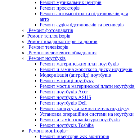
Ремонт музикальних центрів
Ремонт проекторів
Ремонт автомагнітол та підсилювачів для
авто
Ремонт аудіо-підсилювачів та ресиверів
Ремонт фотоапаратів
Ремонт тепловізорів
Ремонт квадрокоптерів та дронів
Ремонт телевізорів
Ремонт мережевого обладнання
Ремонт ноутбуків
+
Ремонт материнських плат ноутбуків
Ремонт и заміна жорсткого диску ноутбуків
Модернізація (апгрейд) ноутбуків
Ремонт матриці ноутбуку
Ремонт мостів материнської плати ноутбуків
Ремонт ноутбуків Acer
Ремонт ноутбуків ASUS
Ремонт ноутбуків Dell
Ремонт корпусу та заміна петель ноутбуку
Установка операційної системи на ноутбуки
Ремонт и заміна клавіатури ноутбуків
Ремонт ноутбуків Toshiba
Ремонт моніторів
+
Ремонт інверторів ЖК моніторів