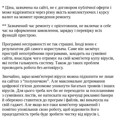
* Ціна, зазначена на сайті, не є договором публічної оферти і
може відрізнятися через різну якість комплектуючих і курсу
валют на момент проведення ремонту.
** Зазначений час ремонту є орієнтовним, не включає в себе
час на оформлення замовлення, зарядку і перевірку всіх
функцій пристрою.
Програмні несправності не так страшні. Іноді вони є
результатом дій самого користувача. Саме він засмічує
пристрій непотрібними програмами, заходить на сумнівні
сайти, внаслідок чого отримує на свій комп'ютер купу вірусів,
які потім гальмують систему. Також до таких проблем
призводить робота без антивірусу.
Звичайно, зараз комп'ютерні віруси можна підхопити не лише
на сайтах з “полуничкою”. Але максимальне дотримання
цифрової гігієни допоможе уникнути багатьох троянів і інших
вірусів. Для цього треба хоч би не переходити за посиланнями
з сумнівних листів, не натискати на кричущі рекламні банери
й обережно ставитися до програм і файлів, які викачуєш на
свій гаджет. Але якщо все-таки комп'ютер заражений і
помітно уповільнив свою роботу, щоб відновити його
працездатність треба буде зробити чистку від вірусів і,