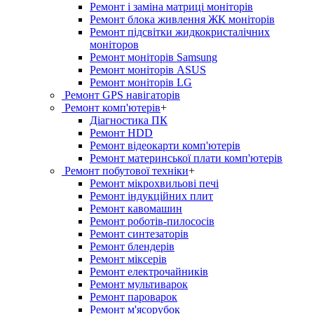
Ремонт і заміна матриці моніторів
Ремонт блока живлення ЖК моніторів
Ремонт підсвітки жидкокристалічних
моніторов
Ремонт моніторів Samsung
Ремонт моніторів ASUS
Ремонт моніторів LG
Ремонт GPS навігаторів
Ремонт комп'ютерів
+
Діагностика ПК
Ремонт HDD
Ремонт відеокарти комп'ютерів
Ремонт материнської плати комп'ютерів
Ремонт побутової техніки
+
Ремонт мікрохвильові печі
Ремонт індукційних плит
Ремонт кавомашин
Ремонт роботів-пилососів
Ремонт синтезаторів
Ремонт блендерiв
Ремонт мiксерiв
Ремонт електрочайників
Ремонт мультиварок
Ремонт пароварок
Ремонт м'ясорубок