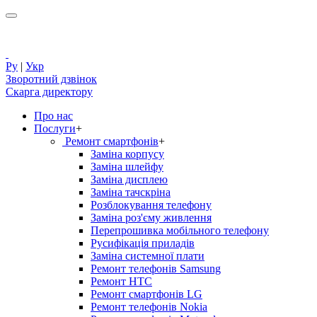
Ру
|
Укр
Зворотний дзвінок
Скарга директору
Про нас
Послуги
+
Ремонт смартфонів
+
Заміна корпусу
Заміна шлейфу
Заміна дисплею
Заміна тачскріна
Розблокування телефону
Заміна роз'єму живлення
Перепрошивка мобільного телефону
Русифікація приладів
Заміна системної плати
Ремонт телефонів Samsung
Ремонт HTC
Ремонт смартфонів LG
Ремонт телефонів Nokia