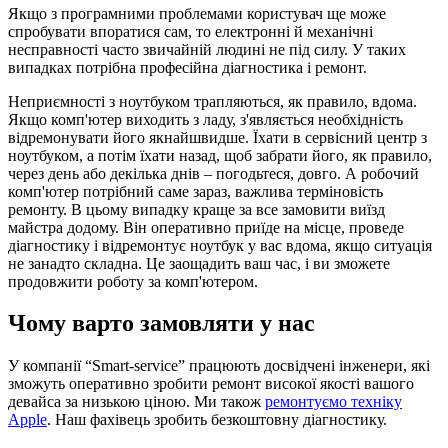
Якщо з програмними проблемами користувач ще може
спробувати впоратися сам, то електронні й механічні
несправності часто звичайній людині не під силу. У таких
випадках потрібна професійна діагностика і ремонт.
Неприємності з ноутбуком трапляються, як правило, вдома.
Якщо комп'ютер виходить з ладу, з'являється необхідність
відремонувати його якнайшвидше. Їхати в сервісний центр з
ноутбуком, а потім їхати назад, щоб забрати його, як правило,
через день або декілька днів – погодьтеся, довго. А робочий
комп'ютер потрібний саме зараз, важлива терміновість
ремонту. В цьому випадку краще за все замовити виїзд
майстра додому. Він оперативно приїде на місце, проведе
діагностику і відремонтує ноутбук у вас вдома, якщо ситуація
не занадто складна. Це заощадить ваш час, і ви зможете
продовжити роботу за комп'ютером.
Чому варто замовляти у нас
У компанії “Smart-service” працюють досвідчені інженери, які
зможуть оперативно зробити ремонт високої якості вашого
девайса за низькою ціною. Ми також
ремонтуємо техніку
Apple
. Наш фахівець зробить безкоштовну діагностику.