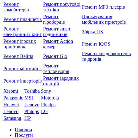
Ремонт
Ремонт побутової
Ремонт MP3 плеєрів
комп'ютерів
техніки
Ремонт
Прокачування
Ремонт планшетів
гіробордів
мобільних пристроїв
Ремонт
Ремонт smart
Збірка ПК
електронних книг
годинників
Ремонт ігрових
Ремонт Action
Ремонт IQOS
приставок
камер
Ремонт квадрокоптерів
Ремонт Вейпа
Ремонт Glo
та дронів
Ремонт
Ремонт мiнiмийок
тепловізорів
Ремонт зарядних
Ремонт інверторів
станцій
Xiaomi
Toshiba
Sony
Panasonic
MSI
Motorola
Huawei
Lenovo
Phitdps
Lenovo
Phitdps
LG
Samsung
HP
Головна
Послуги