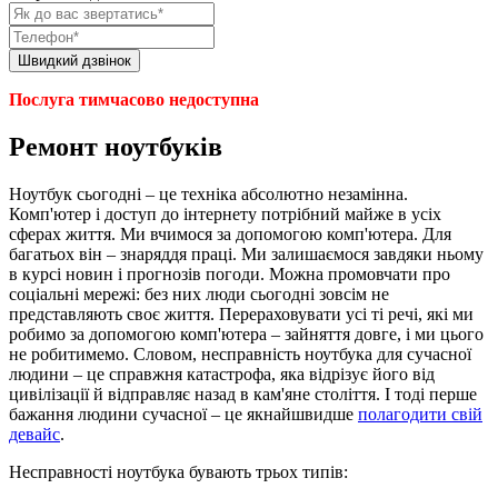
Послуга тимчасово недоступна
Ремонт ноутбуків
Ноутбук сьогодні – це техніка абсолютно незамінна.
Комп'ютер і доступ до інтернету потрібний майже в усіх
сферах життя. Ми вчимося за допомогою комп'ютера. Для
багатьох він – знаряддя праці. Ми залишаємося завдяки ньому
в курсі новин і прогнозів погоди. Можна промовчати про
соціальні мережі: без них люди сьогодні зовсім не
представляють своє життя. Перераховувати усі ті речі, які ми
робимо за допомогою комп'ютера – зайняття довге, і ми цього
не робитимемо. Словом, несправність ноутбука для сучасної
людини – це справжня катастрофа, яка відрізує його від
цивілізації й відправляє назад в кам'яне століття. І тоді перше
бажання людини сучасної – це якнайшвидше
полагодити свій
девайс
.
Несправності ноутбука бувають трьох типів: