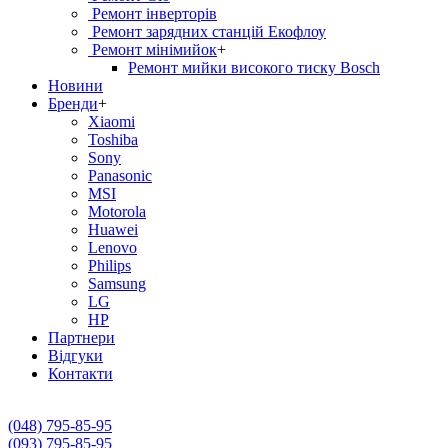
Ремонт інверторів
Ремонт зарядних станцій Екофлоу
Ремонт мiнiмийок
+
Ремонт мийки високого тиску Bosch
Новини
Бренди
+
Xiaomi
Toshiba
Sony
Panasonic
MSI
Motorola
Huawei
Lenovo
Philips
Samsung
LG
HP
Партнери
Вiдгуки
Контакти
(048) 795-85-95
(093) 795-85-95