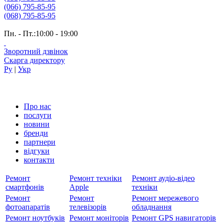
(066) 795-85-95
(068) 795-85-95
Пн. - Пт.:10:00 - 19:00
Зворотний дзвінок
Скарга директору
Ру
|
Укр
Про нас
послуги
новини
бренди
партнери
вiдгуки
контакти
Ремонт
Ремонт техніки
Ремонт аудіо-відео
смартфонів
Apple
техніки
Ремонт
Ремонт
Ремонт мережевого
фотоапаратів
телевізорів
обладнання
Ремонт ноутбуків
Ремонт моніторів
Ремонт GPS навигаторів