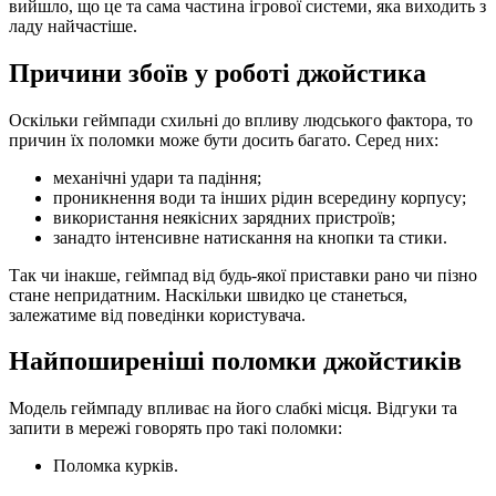
вийшло, що це та сама частина ігрової системи, яка виходить з
ладу найчастіше.
Причини збоїв у роботі джойстика
Оскільки геймпади схильні до впливу людського фактора, то
причин їх поломки може бути досить багато. Серед них:
механічні удари та падіння;
проникнення води та інших рідин всередину корпусу;
використання неякісних зарядних пристроїв;
занадто інтенсивне натискання на кнопки та стики.
Так чи інакше, геймпад від будь-якої приставки рано чи пізно
стане непридатним. Наскільки швидко це станеться,
залежатиме від поведінки користувача.
Найпоширеніші поломки джойстиків
Модель геймпаду впливає на його слабкі місця. Відгуки та
запити в мережі говорять про такі поломки:
Поломка курків.