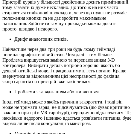
Пристрій курків у більшості джойстиків досить примітивний,
тому зламати їх дуже нескладно. До того ж на них часто
стираються силіконові прокладки, через що пульт не розуміє
положення кнопки та не дає зробити максимальне
натискання. Здійснити заміну прокладки можна досить
просто, швидко і недорого.
Дрифт аналогових стиків.
Найчастіше через два-три роки на будь-якому геймпаді
починає дрифтити лівий стик. Чим далі – тим більше.
Проблема вирішується заміною та перепаюванням 3-D
контролера. Вибирати деталь потрібно хорошої якості, бо
дешеві китайські моделі працюватимуть геть погано. Краще
звернутися за відновленням цієї несправності до фахівця,
якщо гарантія на пристрій вже закінчилася.
Проблеми з заряджанням або живленням.
Іноді геймпад може з якоїсь причини закоротити, і тоді він
може не тримати заряд, не підсвічуватись (що буває критично
важливо при грі в VR гарнітурі), періодично відключатися. Те,
наскільки недорого і швидко вдасться розв'язати питання, буде
відомо лише після консультації з майстром.
Механічні пошкодження.