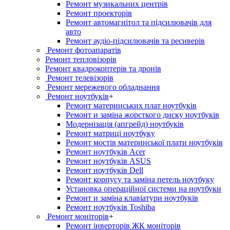
Ремонт музикальних центрів
Ремонт проекторів
Ремонт автомагнітол та підсилювачів для
авто
Ремонт аудіо-підсилювачів та ресиверів
Ремонт фотоапаратів
Ремонт тепловізорів
Ремонт квадрокоптерів та дронів
Ремонт телевізорів
Ремонт мережевого обладнання
Ремонт ноутбуків
+
Ремонт материнських плат ноутбуків
Ремонт и заміна жорсткого диску ноутбуків
Модернізація (апгрейд) ноутбуків
Ремонт матриці ноутбуку
Ремонт мостів материнської плати ноутбуків
Ремонт ноутбуків Acer
Ремонт ноутбуків ASUS
Ремонт ноутбуків Dell
Ремонт корпусу та заміна петель ноутбуку
Установка операційної системи на ноутбуки
Ремонт и заміна клавіатури ноутбуків
Ремонт ноутбуків Toshiba
Ремонт моніторів
+
Ремонт інверторів ЖК моніторів