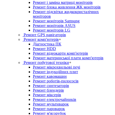
Ремонт і заміна матриці моніторів
Ремонт блока живлення ЖК моніторів
Ремонт підсвітки жидкокристалічних
моніторов
Ремонт моніторів Samsung
Ремонт моніторів ASUS
Ремонт моніторів LG
Ремонт GPS навігаторів
Ремонт комп'ютерів
+
Діагностика ПК
Ремонт HDD
Ремонт відеокарти комп'ютерів
Ремонт материнської плати комп'ютерів
Ремонт побутової техніки
+
Ремонт мікрохвильові печі
Ремонт індукційних плит
Ремонт кавомашин
Ремонт роботів-пилососів
Ремонт синтезаторів
Ремонт блендерiв
Ремонт мiксерiв
Ремонт електрочайників
Ремонт мультиварок
Ремонт пароварок
Ремонт м'ясорубок