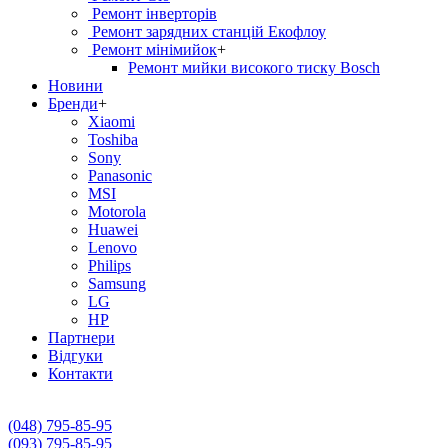
Ремонт інверторів
Ремонт зарядних станцій Екофлоу
Ремонт мiнiмийок
+
Ремонт мийки високого тиску Bosch
Новини
Бренди
+
Xiaomi
Toshiba
Sony
Panasonic
MSI
Motorola
Huawei
Lenovo
Philips
Samsung
LG
HP
Партнери
Вiдгуки
Контакти
(048) 795-85-95
(093) 795-85-95