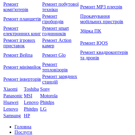
Ремонт
Ремонт побутової
Ремонт MP3 плеєрів
комп'ютерів
техніки
Ремонт
Прокачування
Ремонт планшетів
гіробордів
мобільних пристроїв
Ремонт
Ремонт smart
Збірка ПК
електронних книг
годинників
Ремонт ігрових
Ремонт Action
Ремонт IQOS
приставок
камер
Ремонт квадрокоптерів
Ремонт Вейпа
Ремонт Glo
та дронів
Ремонт
Ремонт мiнiмийок
тепловізорів
Ремонт зарядних
Ремонт інверторів
станцій
Xiaomi
Toshiba
Sony
Panasonic
MSI
Motorola
Huawei
Lenovo
Phitdps
Lenovo
Phitdps
LG
Samsung
HP
Головна
Послуги