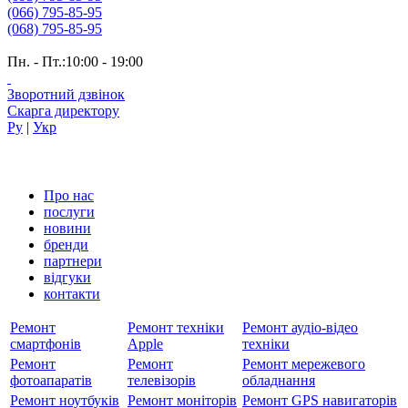
(066) 795-85-95
(068) 795-85-95
Пн. - Пт.:10:00 - 19:00
Зворотний дзвінок
Скарга директору
Ру
|
Укр
Про нас
послуги
новини
бренди
партнери
вiдгуки
контакти
Ремонт
Ремонт техніки
Ремонт аудіо-відео
смартфонів
Apple
техніки
Ремонт
Ремонт
Ремонт мережевого
фотоапаратів
телевізорів
обладнання
Ремонт ноутбуків
Ремонт моніторів
Ремонт GPS навигаторів