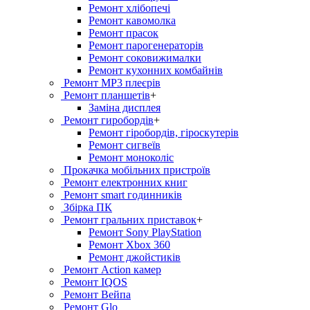
Ремонт хлiбопечi
Ремонт кавомолка
Ремонт прасок
Ремонт парогенераторiв
Ремонт соковижималки
Ремонт кухонних комбайнів
Ремонт MP3 плеєрів
Ремонт планшетів
+
Заміна дисплея
Ремонт гиробордiв
+
Ремонт гіробордів, гіроскутерів
Ремонт сигвеїв
Ремонт моноколіс
Прокачка мобільних пристроїв
Ремонт електронних книг
Ремонт smart годинників
Збірка ПК
Ремонт гральних приставок
+
Ремонт Sony PlayStation
Ремонт Xbox 360
Ремонт джойстиків
Ремонт Action камер
Ремонт IQOS
Ремонт Вейпа
Ремонт Glo