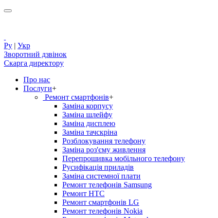
Ру
|
Укр
Зворотний дзвінок
Скарга директору
Про нас
Послуги
+
Ремонт смартфонів
+
Заміна корпусу
Заміна шлейфу
Заміна дисплею
Заміна тачскріна
Розблокування телефону
Заміна роз'єму живлення
Перепрошивка мобільного телефону
Русифікація приладів
Заміна системної плати
Ремонт телефонів Samsung
Ремонт HTC
Ремонт смартфонів LG
Ремонт телефонів Nokia