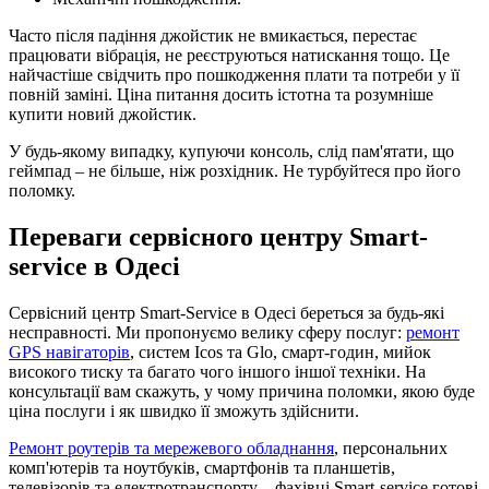
Часто після падіння джойстик не вмикається, перестає
працювати вібрація, не реєструються натискання тощо. Це
найчастіше свідчить про пошкодження плати та потреби у її
повній заміні. Ціна питання досить істотна та розумніше
купити новий джойстик.
У будь-якому випадку, купуючи консоль, слід пам'ятати, що
геймпад – не більше, ніж розхідник. Не турбуйтеся про його
поломку.
Переваги сервісного центру Smart-
service в Одесі
Сервісний центр Smart-Service в Одесі береться за будь-які
несправності. Ми пропонуємо велику сферу послуг:
ремонт
GPS навігаторів
, систем Icos та Glo, смарт-годин, мийок
високого тиску та багато чого іншого іншої техніки. На
консультації вам скажуть, у чому причина поломки, якою буде
ціна послуги і як швидко її зможуть здійснити.
Ремонт роутерів та мережевого обладнання
, персональних
комп'ютерів та ноутбуків, смартфонів та планшетів,
телевізорів та електротранспорту ‒ фахівці Smart-service готові