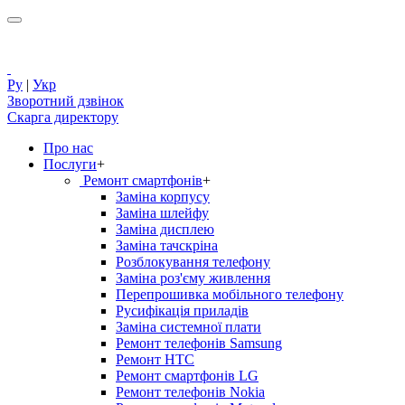
Ру
|
Укр
Зворотний дзвінок
Скарга директору
Про нас
Послуги
+
Ремонт смартфонів
+
Заміна корпусу
Заміна шлейфу
Заміна дисплею
Заміна тачскріна
Розблокування телефону
Заміна роз'єму живлення
Перепрошивка мобільного телефону
Русифікація приладів
Заміна системної плати
Ремонт телефонів Samsung
Ремонт HTC
Ремонт смартфонів LG
Ремонт телефонів Nokia