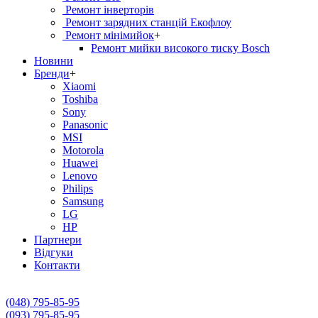
Ремонт інверторів
Ремонт зарядних станцій Екофлоу
Ремонт мiнiмийок
+
Ремонт мийки високого тиску Bosch
Новини
Бренди
+
Xiaomi
Toshiba
Sony
Panasonic
MSI
Motorola
Huawei
Lenovo
Philips
Samsung
LG
HP
Партнери
Вiдгуки
Контакти
(048) 795-85-95
(093) 795-85-95