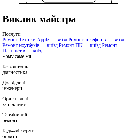
Виклик майстра
Послуги
Ремонт Технiки Apple — виїзд
Ремонт телефонiв — виїзд
Ремонт ноутбукiв — виїзд
Ремонт ПК — виїзд
Ремонт
Планшетiв — виїзд
Чому саме ми
Безкоштовна
діагностика
Досвідчені
інженери
Оригінальні
запчастини
Терміновий
ремонт
Будь-які форми
оплати