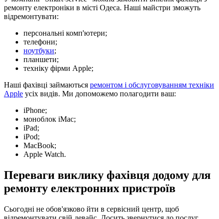
ремонту електроніки в місті Одеса. Наші майстри зможуть
відремонтувати:
персональні комп'ютери;
телефони;
ноутбуки
;
планшети;
техніку фірми Apple;
Наші фахівці займаються
ремонтом і обслуговуванням техніки
Apple
усіх видів. Ми допоможемо полагодити ваш:
iPhone;
моноблок iMac;
iPad;
iPod;
MacBook;
Apple Watch.
Переваги виклику фахівця додому для
ремонту електронних пристроїв
Сьогодні не обов'язково йти в сервісний центр, щоб
відремонтувати свій девайс. Досить звернутися до послуг