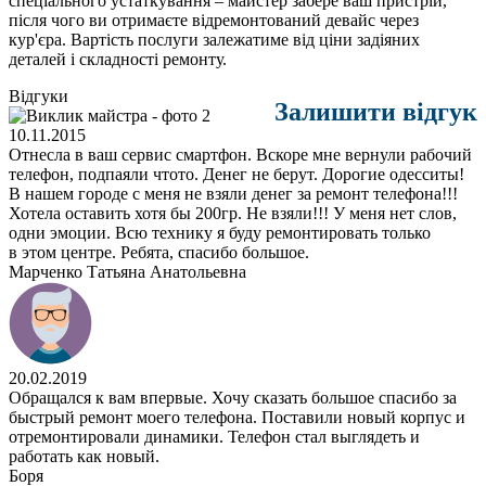
спеціального устаткування – майстер забере ваш пристрій,
після чого ви отримаєте відремонтований девайс через
кур'єра. Вартість послуги залежатиме від ціни задіяних
деталей і складності ремонту.
Відгуки
Залишити відгук
10.11.2015
Отнесла в ваш сервис смартфон. Вскоре мне вернули рабочий
телефон, подпаяли чтото. Денег не берут. Дорогие одесситы!
В нашем городе с меня не взяли денег за ремонт телефона!!!
Хотела оставить хотя бы 200гр. Не взяли!!! У меня нет слов,
одни эмоции. Всю технику я буду ремонтировать только
в этом центре. Ребята, спасибо большое.
Марченко Татьяна Анатольевна
20.02.2019
Обращался к вам впервые. Хочу сказать большое спасибо за
быстрый ремонт моего телефона. Поставили новый корпус и
отремонтировали динамики. Телефон стал выглядеть и
работать как новый.
Боря