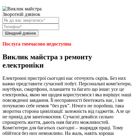
Зворотній дзвінок
Послуга тимчасово недоступна
Виклик майстра з ремонту
електроніки
Електронні пристрої сьогодні нас оточують скрізь. Без них
важко представити сучасний побут. Персональні комп'ютери,
ноутбуки, смартфони, планшети та багато що інше: усе це
електроніка, якою ми щодня користуємося і яка вирішує наші
повсякденні завдання. Її несправності бентежать нас, і ми
почуваємо себе немов “без рук”. Нічого не поробиш, така
зворотна сторона цивілізації: залежність від гаджетів. Але це
не привід для занепокоєння. Сучасні девайси сильно
спрощують життя, дають нам багато можливостей.
Комп'ютери для багатьох сьогодні – знаряддя праці. Тому
обійтися без них неможливо. На жаль, навіть хороша