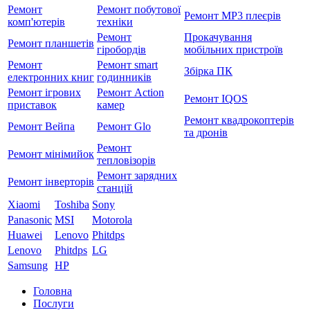
Ремонт
Ремонт побутової
Ремонт MP3 плеєрів
комп'ютерів
техніки
Ремонт
Прокачування
Ремонт планшетів
гіробордів
мобільних пристроїв
Ремонт
Ремонт smart
Збірка ПК
електронних книг
годинників
Ремонт ігрових
Ремонт Action
Ремонт IQOS
приставок
камер
Ремонт квадрокоптерів
Ремонт Вейпа
Ремонт Glo
та дронів
Ремонт
Ремонт мiнiмийок
тепловізорів
Ремонт зарядних
Ремонт інверторів
станцій
Xiaomi
Toshiba
Sony
Panasonic
MSI
Motorola
Huawei
Lenovo
Phitdps
Lenovo
Phitdps
LG
Samsung
HP
Головна
Послуги