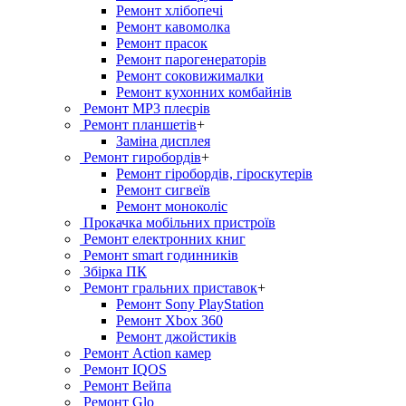
Ремонт хлiбопечi
Ремонт кавомолка
Ремонт прасок
Ремонт парогенераторiв
Ремонт соковижималки
Ремонт кухонних комбайнів
Ремонт MP3 плеєрів
Ремонт планшетів
+
Заміна дисплея
Ремонт гиробордiв
+
Ремонт гіробордів, гіроскутерів
Ремонт сигвеїв
Ремонт моноколіс
Прокачка мобільних пристроїв
Ремонт електронних книг
Ремонт smart годинників
Збірка ПК
Ремонт гральних приставок
+
Ремонт Sony PlayStation
Ремонт Xbox 360
Ремонт джойстиків
Ремонт Action камер
Ремонт IQOS
Ремонт Вейпа
Ремонт Glo