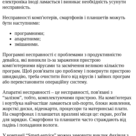
електроніка іноді ламається і виникає необхідність усунути
несправність.
Несправності комп'ютерів, смартфонів і планшетів можуть
бути наступними:
програмними;
апаратними;
змішаними.
Програмні несправності є проблемами з продуктивністю
девайса, які виникли із-за зараження пристрою
комп'ютерними вірусами та засмічення великою кількістю
програм. Щоб розв'язати цю проблему і повернути пристрою
швидкодію, треба очистити його від вірусів і зайвих програм
або перевстановити операційну систему.
Апаратні несправності – це несправності, пов'язані з
“залізом”, тобто, комплектуючими пристрою. На комп'ютерах
і ноутбука найчастіше ламаються usb-порти, блоки живлення,
жорсткі диски, відеокарти, процесори та материнські плати.
На смартфонах і планшетах вразливі місця це: екран, роз'їм
для зарядки. Смартфони та планшети часто страждають від
падінь і попадання вологи.
У компанії “Smart-service” можна замовити виклик фахівця з