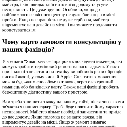
майстра, і він швидко здійснить виїзд додому та усуне
несправність. Це дуже зручно. Особливо, якщо до
найближчого сервісного центру не дуже близько, а в місті
пробки. Якщо несправність не дуже серйозна, майстер
відремонтує ваш девайс на місці, і ви зможете продовжити
користуватися ім.
Чому варто замовляти консультацію у
наших фахівців?
У компанії “Smart-service” працюють досвідчені інженери, які
можуть зробити терміновий ремонт вашого гаджета. У нас є
оригінальні запчастини на техніку виробників різних брендів
високої якості, у тому числі й Apple. Сплатити замовлення
можна будь-яким способом: готівкою, через електронний
гаманець або банківську карту. Також наші фахівці зроблять
безкоштовну діагностику вашого пристрою.
Вам треба залишити заявку на нашому сайті, після чого з вами
зв'яжеться наш менеджер. Треба буде пояснити йому характер
несправності. Майстер візьме необхідні запчастини та приїде
до вас додому. Якщо поломка не занадто важка, він
відремонтує девайс на місці. Якщо ж ремонт вимагає