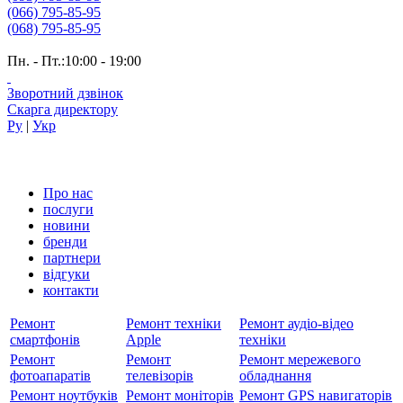
(066) 795-85-95
(068) 795-85-95
Пн. - Пт.:10:00 - 19:00
Зворотний дзвінок
Скарга директору
Ру
|
Укр
Про нас
послуги
новини
бренди
партнери
вiдгуки
контакти
Ремонт
Ремонт техніки
Ремонт аудіо-відео
смартфонів
Apple
техніки
Ремонт
Ремонт
Ремонт мережевого
фотоапаратів
телевізорів
обладнання
Ремонт ноутбуків
Ремонт моніторів
Ремонт GPS навигаторів