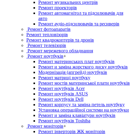
Ремонт музикальних центрів
Ремонт проекторів
Ремонт автомагнітол та підсилювачів для
авто
Ремонт аудіо-підсилювачів та ресиверів
Ремонт фотоапаратів
Ремонт тепловізорів
Ремонт квадрокоптерів та дронів
Ремонт телевізорів
Ремонт мережевого обладнання
Ремонт ноутбуків
+
Ремонт материнських плат ноутбуків
Ремонт и заміна жорсткого диску ноутбуків
Модернізація (апгрейд) ноутбуків
Ремонт матриці ноутбуку
Ремонт мостів материнської плати ноутбуків
Ремонт ноутбуків Acer
Ремонт ноутбуків ASUS
Ремонт ноутбуків Dell
Ремонт корпусу та заміна петель ноутбуку
Установка операційної системи на ноутбуки
Ремонт и заміна клавіатури ноутбуків
Ремонт ноутбуків Toshiba
Ремонт моніторів
+
Ремонт інверторів ЖК моніторів