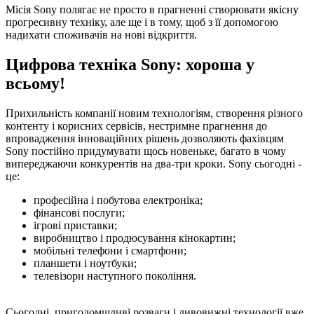
Місія Sony полягає не просто в прагненні створювати якісну
прогресивну техніку, але ще і в тому, щоб з її допомогою
надихати споживачів на нові відкриття.
Цифрова техніка Sony: хороша у
всьому!
Прихильність компанії новим технологіям, створення різного
контенту і корисних сервісів, нестримне прагнення до
впровадження інноваційних рішень дозволяють фахівцям
Sony постійно придумувати щось новеньке, багато в чому
випереджаючи конкурентів на два-три кроки. Sony сьогодні -
це:
професійна і побутова електроніка;
фінансові послуги;
ігрові приставки;
виробництво і продюсування кінокартин;
мобільні телефони і смартфони;
планшети і ноутбуки;
телевізори наступного покоління.
Сьогодні, приголомшливі розваги і дивовижні технології вже