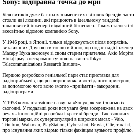
Sony: відправна точка до мрії
Біля витоків дуже багатьох знаменитих світових брендів часто
стояли дві людини, які працюють в ідеальному тандемі:
талановитий інженер і відмінний бізнесмен. Також сталося і зі
всесвітньо відомою компанією Sony.
У 1946 році, в Японії, тільки відроджується після потрясінь,
викликаних Другою світовою війною, що подає надії інженер
Масару Ібука засновує зі своїм старим приятелем, Акіо Моріта,
міні-фірму з нескромно гучною назвою «Tokyo
Telecommunications Research Institute».
Першою розробкою геніальної пари стає приставка для
радіоприймачів, що розширює можливості даного пристрою,
за допомогою чого воно змогло «приймати» закордонні
радіопрограми.
У 1958 компанія змінює назву на «Sony», як ми і знаємо їх
сьогодні. У подальші роки вся увага була зосереджена на двох
речах - інноваційні розробки і красиві бренди. Так з'явилися
торгові марки, як суперпопулярні в широких масах - Vaio,
Trinitron, Walkman, PlayStation, Cyber-shot, Bravia, Clie, так і ті,
про існування яких відомо тільки фахівцям вузького профілю.