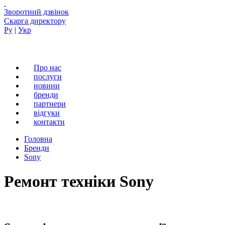
Зворотний дзвінок
Скарга директору
Ру
|
Укр
Про нас
послуги
новини
бренди
партнери
вiдгуки
контакти
Головна
Бренди
Sony
Ремонт техніки Sony