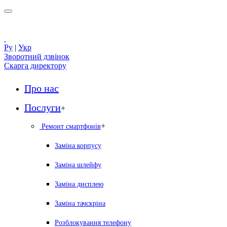
Ру
|
Укр
Зворотний дзвінок
Скарга директору
Про нас
Послуги
+
+
Ремонт смартфонів
Заміна корпусу
Заміна шлейфу
Заміна дисплею
Заміна тачскріна
Розблокування телефону