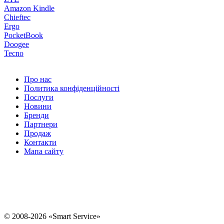
Amazon Kindle
Chieftec
Ergo
PocketBook
Doogee
Tecno
Про нас
Политика конфіденційності
Послуги
Новини
Бренди
Партнери
Продаж
Контакти
Мапа сайту
Ремонт планшетів
Діагностика ПК
Ремонт відеокарти комп'ютерів
Ремонт
iPhone 7 Plus
Ремонт iPhone X (10)
Ремонт Apple Iphone 12 Pro Max
Встановлення Windows на MacBook
Заміна тачскріна
Ремонт мультиварок
Ремонт хлібопічки
© 2008-2026 «Smart Service»