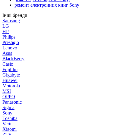
ремонт електронних книг Sony
Інші бренди
Samsung
LG
HP
Philips
Prestigio
Lenovo
Asus
BlackBerry
Casio
Fujifilm
Gigabyte
Huawei
Motorola
MSI
OPPO
Panasonic
Sigma
Sony
Toshiba
​Vertu
Xiaomi
ZTE