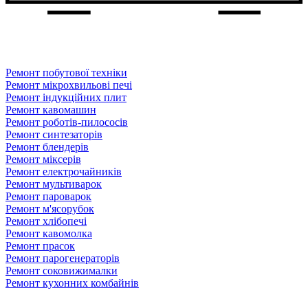
Ремонт побутової техніки
Ремонт мікрохвильові печі
Ремонт індукційних плит
Ремонт кавомашин
Ремонт роботів-пилососів
Ремонт синтезаторів
Ремонт блендерiв
Ремонт мiксерiв
Ремонт електрочайників
Ремонт мультиварок
Ремонт пароварок
Ремонт м'ясорубок
Ремонт хлiбопечi
Ремонт кавомолка
Ремонт прасок
Ремонт парогенераторiв
Ремонт соковижималки
Ремонт кухонних комбайнів