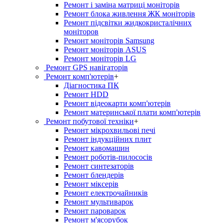
Ремонт і заміна матриці моніторів
Ремонт блока живлення ЖК моніторів
Ремонт підсвітки жидкокристалічних
моніторов
Ремонт моніторів Samsung
Ремонт моніторів ASUS
Ремонт моніторів LG
Ремонт GPS навігаторів
Ремонт комп'ютерів
+
Діагностика ПК
Ремонт HDD
Ремонт відеокарти комп'ютерів
Ремонт материнської плати комп'ютерів
Ремонт побутової техніки
+
Ремонт мікрохвильові печі
Ремонт індукційних плит
Ремонт кавомашин
Ремонт роботів-пилососів
Ремонт синтезаторів
Ремонт блендерiв
Ремонт мiксерiв
Ремонт електрочайників
Ремонт мультиварок
Ремонт пароварок
Ремонт м'ясорубок