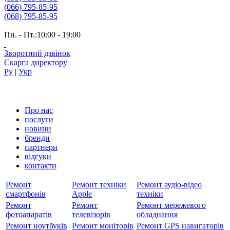
(066) 795-85-95
(068) 795-85-95
Пн. - Пт.:10:00 - 19:00
Зворотний дзвінок
Скарга директору
Ру
|
Укр
Про нас
послуги
новини
бренди
партнери
вiдгуки
контакти
Ремонт
Ремонт техніки
Ремонт аудіо-відео
смартфонів
Apple
техніки
Ремонт
Ремонт
Ремонт мережевого
фотоапаратів
телевізорів
обладнання
Ремонт ноутбуків
Ремонт моніторів
Ремонт GPS навигаторів