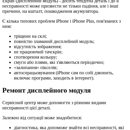
Екран (дисплейний модуль) - досить тендітна деталь і до її
несправності може призвести не тільки падіння, але і інші
причини, на кшталт, пошкодження акумулятора.
Є кілька типових проблем iPhone і iPhone Plus, пов'язаних з
ним:
тріщини на склі;
повністю зламаний дисплейний модуль;
відсутність зображення;
не працюючий тачскрін;
спотворення кольору;
смуги або плями, які з'являються періодично;
«залипання» пікселів;
автоспрацьовування (iPhone сам по собі дзвонить,
включає програми, заходить в інтернет).
Ремонт дисплейного модуля
Сервісний центр може допомогти з різними видами
несправності цієї деталі.
Залежно від ситуації може знадобитися:
діагностика, яка допоможе знайти всі несправності, які