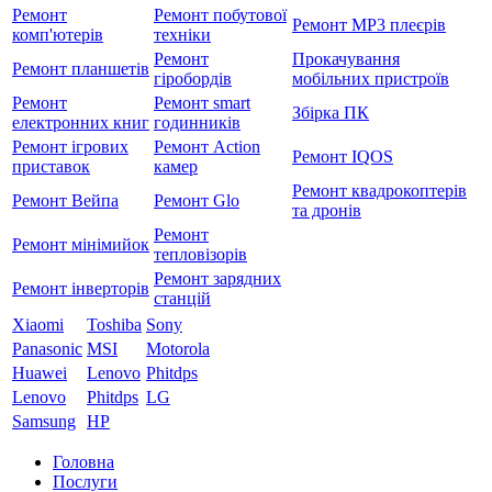
Ремонт
Ремонт побутової
Ремонт MP3 плеєрів
комп'ютерів
техніки
Ремонт
Прокачування
Ремонт планшетів
гіробордів
мобільних пристроїв
Ремонт
Ремонт smart
Збірка ПК
електронних книг
годинників
Ремонт ігрових
Ремонт Action
Ремонт IQOS
приставок
камер
Ремонт квадрокоптерів
Ремонт Вейпа
Ремонт Glo
та дронів
Ремонт
Ремонт мiнiмийок
тепловізорів
Ремонт зарядних
Ремонт інверторів
станцій
Xiaomi
Toshiba
Sony
Panasonic
MSI
Motorola
Huawei
Lenovo
Phitdps
Lenovo
Phitdps
LG
Samsung
HP
Головна
Послуги