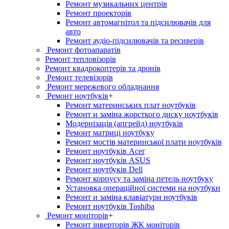
Ремонт музикальних центрів
Ремонт проекторів
Ремонт автомагнітол та підсилювачів для
авто
Ремонт аудіо-підсилювачів та ресиверів
Ремонт фотоапаратів
Ремонт тепловізорів
Ремонт квадрокоптерів та дронів
Ремонт телевізорів
Ремонт мережевого обладнання
Ремонт ноутбуків
+
Ремонт материнських плат ноутбуків
Ремонт и заміна жорсткого диску ноутбуків
Модернізація (апгрейд) ноутбуків
Ремонт матриці ноутбуку
Ремонт мостів материнської плати ноутбуків
Ремонт ноутбуків Acer
Ремонт ноутбуків ASUS
Ремонт ноутбуків Dell
Ремонт корпусу та заміна петель ноутбуку
Установка операційної системи на ноутбуки
Ремонт и заміна клавіатури ноутбуків
Ремонт ноутбуків Toshiba
Ремонт моніторів
+
Ремонт інверторів ЖК моніторів