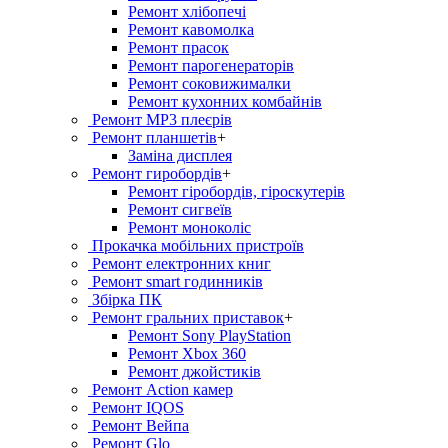
Ремонт хлiбопечi
Ремонт кавомолка
Ремонт прасок
Ремонт парогенераторiв
Ремонт соковижималки
Ремонт кухонних комбайнів
Ремонт MP3 плеєрів
Ремонт планшетів
+
Заміна дисплея
Ремонт гиробордiв
+
Ремонт гіробордів, гіроскутерів
Ремонт сигвеїв
Ремонт моноколіс
Прокачка мобільних пристроїв
Ремонт електронних книг
Ремонт smart годинників
Збірка ПК
Ремонт гральних приставок
+
Ремонт Sony PlayStation
Ремонт Xbox 360
Ремонт джойстиків
Ремонт Action камер
Ремонт IQOS
Ремонт Вейпа
Ремонт Glo