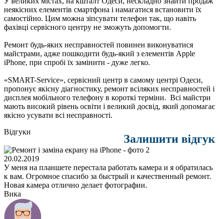
У великих містах, на кшталт Одеси, нескладно знайти продаж
неякісних елементів смартфона і намагатися встановити їх
самостійно. Цим можна зіпсувати телефон так, що навіть
фахівці сервісного центру не зможуть допомогти.
Ремонт будь-яких несправностей повинен виконуватися
майстрами, адже пошкодити будь-який з елементів Apple
iPhone, при спробі їх замінити - дуже легко.
«SMART-Service», сервісний центр в самому центрі Одеси,
пропонує якісну діагностику, ремонт всіляких несправностей і
дисплея мобільного телефону в короткі терміни. Всі майстри
мають високий рівень освіти і великий досвід, який допомагає
якісно усувати всі несправності.
Відгуки
Залишити відгук
20.02.2019
У меня на планшете перестала работать камера и я обратилась
к вам. Огромное спасибо за быстрый и качественный ремонт.
Новая камера отлично делает фотографии.
Вика