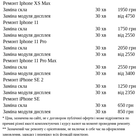
Ремонт Iphone XS Max
Заміна скла
30 хв
1950 грн
Заміна модуля дисплея
30 хв
від 4750
Ремонт Iphone 11
Заміна скла
30 хв
1750 грн
Заміна модуля дисплея
30 хв
від 2550
Ремонт Iphone 11 Pro
Заміна скла
30 хв
2050 грн
Заміна модуля дисплея
30 хв
від 2550
Ремонт Iphone 11 Pro Max
Заміна скла
30 хв
2550 грн
Заміна модуля дисплея
30 хв
від 3400
Ремонт iPhone SE 2
Заміна скла
30 хв
1250 грн
Заміна модуля дисплея
30 хв
від 2350
Ремонт iPhone SE
Заміна скла
30 хв
650 грн
Заміна модуля дисплея
30 хв
850 грн
* Ціна, зазначена на сайті, не є договором публічної оферти і може відрізнятися по
причині різної якості комплектуючих і курсу валют на момент проведення ремонту.
** Зазначений час ремонту є орієнтовним, не включає в себе час на оформлення
замовлення, зарядку і перевірку всіх функцій пристрою.