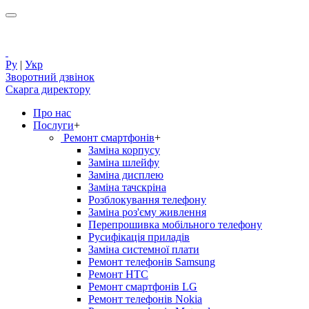
Ру
|
Укр
Зворотний дзвінок
Скарга директору
Про нас
Послуги
+
Ремонт смартфонів
+
Заміна корпусу
Заміна шлейфу
Заміна дисплею
Заміна тачскріна
Розблокування телефону
Заміна роз'єму живлення
Перепрошивка мобільного телефону
Русифікація приладів
Заміна системної плати
Ремонт телефонів Samsung
Ремонт HTC
Ремонт смартфонів LG
Ремонт телефонів Nokia