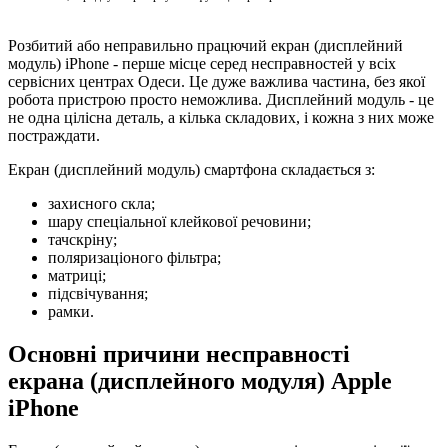
Розбитий або неправильно працючий екран (дисплейний
модуль) iPhone - перше місце серед несправностей у всіх
сервісних центрах Одеси. Це дуже важлива частина, без якої
робота пристрою просто неможлива. Дисплейний модуль - це
не одна цілісна деталь, а кілька складових, і кожна з них може
постраждати.
Екран (дисплейний модуль) смартфона складається з:
захисного скла;
шару спеціальної клейкової речовини;
тачскріну;
поляризаціоного фільтра;
матриці;
підсвічування;
рамки.
Основні причини несправності
екрана (дисплейного модуля) Apple
iPhone