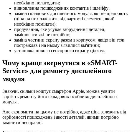
необхідно полагодити;
відновлення пошкоджених контактів і шлейфу;
заміна складових дисплейного модуля, які не працюють
(ціна на них залежить від вартості елемента, який
необхідно поміняти);
продування, яке усуває забруднення деталей,
замінювати які не потрібно;
заміна частини екрану разом з корпусом, якщо він теж
постраждав і на ньому з'явилися вм'ятини;
установка нового сенсорного екрану цілком.
Чому краще звернутися в «SMART-
Service» для ремонту дисплейного
модуля
Знаючи, скільки коштує смартфон Apple, можна уявити
вартість ремонту його складових особливо дисплейного
модуля..
Але економити на цьому не потрібно, адже ціна залежить від
серйозності пошкоджень і якості деталей, якими потрібно
замінити несправні.