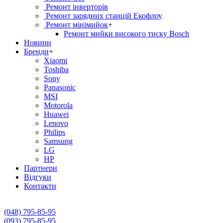
Ремонт інверторів
Ремонт зарядних станцій Екофлоу
Ремонт мiнiмийок
+
Ремонт мийки високого тиску Bosch
Новини
Бренди
+
Xiaomi
Toshiba
Sony
Panasonic
MSI
Motorola
Huawei
Lenovo
Philips
Samsung
LG
HP
Партнери
Вiдгуки
Контакти
(048) 795-85-95
(093) 795-85-95