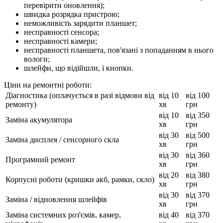
перевірити оновлення);
швидка розрядка пристрою;
неможливість зарядити планшет;
несправності сенсора;
несправності камери;
несправності планшета, пов'язані з попаданням в нього
вологи;
шлейфи, що відійшли, і кнопки.
Ціни на ремонтні роботи:
Діагностика (оплачується в разі відмови від
від 10
від 100
ремонту)
хв
грн
від 10
від 350
Заміна акумулятора
хв
грн
від 30
від 500
Заміна дисплея / сенсорного скла
хв
грн
від 30
від 360
Програмний ремонт
хв
грн
від 20
від 380
Корпусні роботи (кришки акб, рамки, скло)
хв
грн
від 30
від 370
Заміна / відновлення шлейфів
хв
грн
Заміна системних роз'ємів, камер,
від 40
від 370