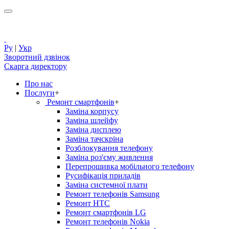
Ру
|
Укр
Зворотний дзвінок
Скарга директору
Про нас
Послуги
+
Ремонт смартфонів
+
Заміна корпусу
Заміна шлейфу
Заміна дисплею
Заміна тачскріна
Розблокування телефону
Заміна роз'єму живлення
Перепрошивка мобільного телефону
Русифікація приладів
Заміна системної плати
Ремонт телефонів Samsung
Ремонт HTC
Ремонт смартфонів LG
Ремонт телефонів Nokia