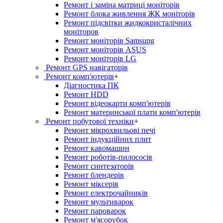
Ремонт і заміна матриці моніторів
Ремонт блока живлення ЖК моніторів
Ремонт підсвітки жидкокристалічних
моніторов
Ремонт моніторів Samsung
Ремонт моніторів ASUS
Ремонт моніторів LG
Ремонт GPS навігаторів
Ремонт комп'ютерів
+
Діагностика ПК
Ремонт HDD
Ремонт відеокарти комп'ютерів
Ремонт материнської плати комп'ютерів
Ремонт побутової техніки
+
Ремонт мікрохвильові печі
Ремонт індукційних плит
Ремонт кавомашин
Ремонт роботів-пилососів
Ремонт синтезаторів
Ремонт блендерiв
Ремонт мiксерiв
Ремонт електрочайників
Ремонт мультиварок
Ремонт пароварок
Ремонт м'ясорубок