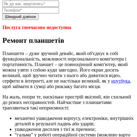
Послуга тимчасово недоступна
Ремонт планшетів
Планшети – дуже зручний девайс, який об'єднує в собі
функціональність, можливості персонального комп'ютера і
портативність. Планшет – це повноцінний комп'ютер, який
можна узяти з собою куди завгодно. Його екран досить
великий, щоб зручно читати з нього або дивитися відео,
серфити в інтернеті, але не настільки великий, як у
ноутбука
,
щоб займати в сумці або рюкзаку багато місця.
На жаль, попри те, наскільки пристрій якісний, він схильний
до різних несправностей. Найчастіше з планшетами
трапляються такі неприємності:
механічні ушкодження корпусу, електроніки, внутрішніх
деталей в результаті падінь або ударів;
ушкодження дисплея з тієї ж причини;
“гальма” у роботі операційної системи (можливо варто