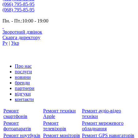
(066) 795-85-95
(068) 795-85-95
Пн. - Пт.:10:00 - 19:00
Зворотний дзвінок
Скарга директору
Ру
|
Укр
Про нас
послуги
новини
бренди
партнери
вiдгуки
контакти
Ремонт
Ремонт техніки
Ремонт аудіо-відео
смартфонів
Apple
техніки
Ремонт
Ремонт
Ремонт мережевого
фотоапаратів
телевізорів
обладнання
Ремонт ноутбуків
Ремонт моніторів
Ремонт GPS навигаторів