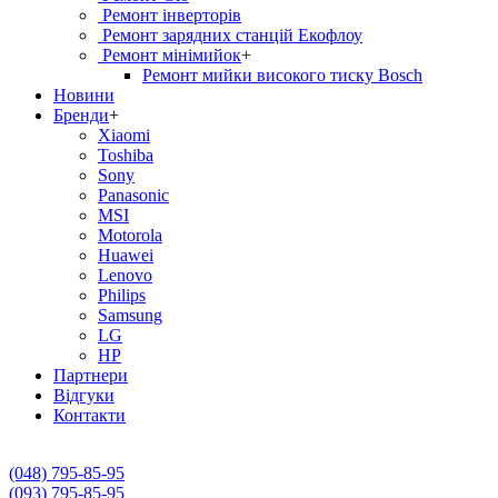
Ремонт інверторів
Ремонт зарядних станцій Екофлоу
Ремонт мiнiмийок
+
Ремонт мийки високого тиску Bosch
Новини
Бренди
+
Xiaomi
Toshiba
Sony
Panasonic
MSI
Motorola
Huawei
Lenovo
Philips
Samsung
LG
HP
Партнери
Вiдгуки
Контакти
(048) 795-85-95
(093) 795-85-95