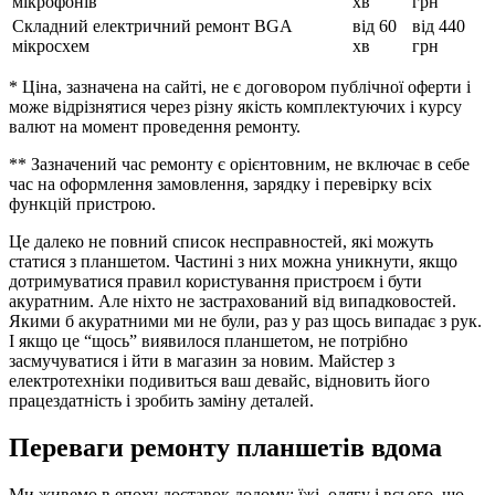
мікрофонів
хв
грн
Складний електричний ремонт BGA
від 60
від 440
мікросхем
хв
грн
* Ціна, зазначена на сайті, не є договором публічної оферти і
може відрізнятися через різну якість комплектуючих і курсу
валют на момент проведення ремонту.
** Зазначений час ремонту є орієнтовним, не включає в себе
час на оформлення замовлення, зарядку і перевірку всіх
функцій пристрою.
Це далеко не повний список несправностей, які можуть
статися з планшетом. Частині з них можна уникнути, якщо
дотримуватися правил користування пристроєм і бути
акуратним. Але ніхто не застрахований від випадковостей.
Якими б акуратними ми не були, раз у раз щось випадає з рук.
І якщо це “щось” виявилося планшетом, не потрібно
засмучуватися і йти в магазин за новим. Майстер з
електротехніки подивиться ваш девайс, відновить його
працездатність і зробить заміну деталей.
Переваги ремонту планшетів вдома
Ми живемо в епоху доставок додому: їжі, одягу і всього, що