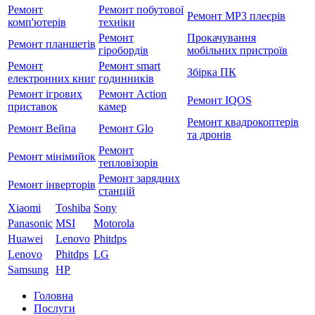
Ремонт
Ремонт побутової
Ремонт MP3 плеєрів
комп'ютерів
техніки
Ремонт
Прокачування
Ремонт планшетів
гіробордів
мобільних пристроїв
Ремонт
Ремонт smart
Збірка ПК
електронних книг
годинників
Ремонт ігрових
Ремонт Action
Ремонт IQOS
приставок
камер
Ремонт квадрокоптерів
Ремонт Вейпа
Ремонт Glo
та дронів
Ремонт
Ремонт мiнiмийок
тепловізорів
Ремонт зарядних
Ремонт інверторів
станцій
Xiaomi
Toshiba
Sony
Panasonic
MSI
Motorola
Huawei
Lenovo
Phitdps
Lenovo
Phitdps
LG
Samsung
HP
Головна
Послуги