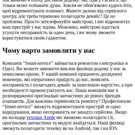
тільки може побажати душа. Зовсім не обов'язково кудись йти,
щоб відремонтувати планшет. Живете далеко від сервісного
центру, але треба терміново полагодити девайс? Це не
проблема. Просто зателефонуйте майстрові, і він відремонтує
ваш пристрій у вас вдома. Можливо, майстрові вдасться
усунути несправність за один день, і ви знову зможете
користуватися своїм гаджетом.
Чому варто замовляти у нас
Компанія “Smart-service” займається ремонтом електроніки в
Одесі. Ви можете замовити виклик фахівця додому у нас за
невисокою ціною. У нашій компанії працюють досвідчені
інженери, які оперативно приїдуть до вас, виявлять
несправність і полагодять девайс за невеликою вартістю, а при
необхідності проконсультують вас. Наша компанія має в
розпорядженні оригінальні запчастини до різних брендів
планшетів. Для важлива терміновість ремонту? Професіонали
“Smart-service” зможуть відремонтувати пристрій за одно
відвідування, якщо несправність не занадто серйозна. Якщо
ви володар
техніки Apple
ми зможемо полагодити і її,
оригінальні запчастини та модулі знайдуться. Наші фахівці
зможуть полагодити техніку як на Android, так і на IOS.