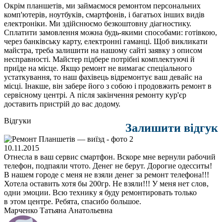
Окрім планшетів, ми займаємося ремонтом персональних
комп'ютерів, ноутбуків, смартфонів, і багатьох інших видів
електроніки. Ми здійснюємо безкоштовну діагностику.
Сплатити замовлення можна будь-якими способами: готівкою,
через банківську карту, електронні гаманці. Щоб викликати
майстра, треба залишити на нашому сайті заявку з описом
несправності. Майстер підбере потрібні комплектуючі й
приїде на місце. Якщо ремонт не вимагає спеціального
устаткування, то наш фахівець відремонтує ваш девайс на
місці. Інакше, він забере його з собою і продовжить ремонт в
сервісному центрі. А після закінчення ремонту кур'єр
доставить пристрій до вас додому.
Відгуки
Залишити відгук
10.11.2015
Отнесла в ваш сервис смартфон. Вскоре мне вернули рабочий
телефон, подпаяли чтото. Денег не берут. Дорогие одесситы!
В нашем городе с меня не взяли денег за ремонт телефона!!!
Хотела оставить хотя бы 200гр. Не взяли!!! У меня нет слов,
одни эмоции. Всю технику я буду ремонтировать только
в этом центре. Ребята, спасибо большое.
Марченко Татьяна Анатольевна