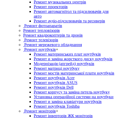
Ремонт музикальних центрів
Ремонт проекторів
Ремонт автомагнітол та підсилювачів для
авто
Ремонт аудіо-підсилювачів та ресиверів
Ремонт фотоапаратів
Ремонт тепловізорів
Ремонт квадрокоптерів та дронів
Ремонт телевізорів
Ремонт мережевого обладнання
Ремонт ноутбуків
+
Ремонт материнських плат ноутбуків
Ремонт и заміна жорсткого диску ноутбуків
Модернізація (апгрейд) ноутбуків
Ремонт матриці ноутбуку
Ремонт мостів материнської плати ноутбуків
Ремонт ноутбуків Acer
Ремонт ноутбуків ASUS
Ремонт ноутбуків Dell
Ремонт корпусу та заміна петель ноутбуку
Установка операційної системи на ноутбуки
Ремонт и заміна клавіатури ноутбуків
Ремонт ноутбуків Toshiba
Ремонт моніторів
+
Ремонт інверторів ЖК моніторів