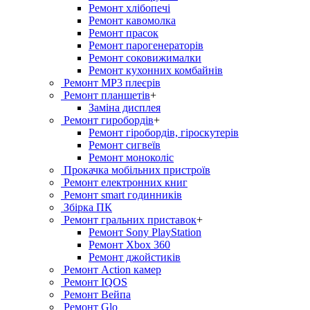
Ремонт хлiбопечi
Ремонт кавомолка
Ремонт прасок
Ремонт парогенераторiв
Ремонт соковижималки
Ремонт кухонних комбайнів
Ремонт MP3 плеєрів
Ремонт планшетів
+
Заміна дисплея
Ремонт гиробордiв
+
Ремонт гіробордів, гіроскутерів
Ремонт сигвеїв
Ремонт моноколіс
Прокачка мобільних пристроїв
Ремонт електронних книг
Ремонт smart годинників
Збірка ПК
Ремонт гральних приставок
+
Ремонт Sony PlayStation
Ремонт Xbox 360
Ремонт джойстиків
Ремонт Action камер
Ремонт IQOS
Ремонт Вейпа
Ремонт Glo