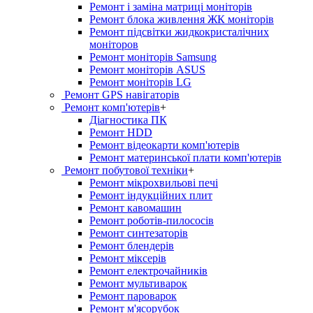
Ремонт і заміна матриці моніторів
Ремонт блока живлення ЖК моніторів
Ремонт підсвітки жидкокристалічних
моніторов
Ремонт моніторів Samsung
Ремонт моніторів ASUS
Ремонт моніторів LG
Ремонт GPS навігаторів
Ремонт комп'ютерів
+
Діагностика ПК
Ремонт HDD
Ремонт відеокарти комп'ютерів
Ремонт материнської плати комп'ютерів
Ремонт побутової техніки
+
Ремонт мікрохвильові печі
Ремонт індукційних плит
Ремонт кавомашин
Ремонт роботів-пилососів
Ремонт синтезаторів
Ремонт блендерiв
Ремонт мiксерiв
Ремонт електрочайників
Ремонт мультиварок
Ремонт пароварок
Ремонт м'ясорубок