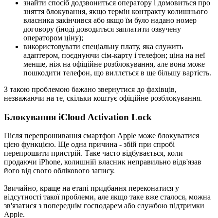
знайти спосіб додзвониться оператору і домовиться про
зняття блокування, якщо термін контракту колишнього
власника закінчився або якщо їм було надано номер
договору (іноді доводиться заплатити озвучену
оператором ціну);
використовувати спеціальну плату, яка служить
адаптером, поєднуючи сім-карту і телефон; ціна на неї
менше, ніж на офіційне розблокування, але вона може
пошкодити телефон, що виллється в ще більшу вартість.
З такою проблемою бажано звернутися до фахівців,
незважаючи на те, скільки коштує офіційне розблокування.
Блокування iCloud Activation Lock
Після перепрошивання смартфон Apple може блокуватися
цією функцією. Ще одна причина - збій при спробі
перепрошити пристрій. Таке часто відбувається, коли
продаючи iPhone, колишній власник неправильно відв'язав
його від свого облікового запису.
Звичайно, краще на етапі придбання переконатися у
відсутності такої проблеми, але якщо таке вже сталося, можна
зв'язатися з попереднім господарем або службою підтримки
Apple.