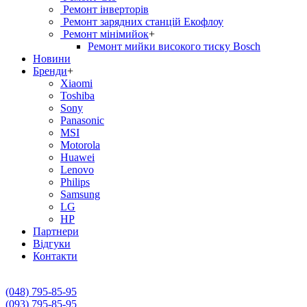
Ремонт інверторів
Ремонт зарядних станцій Екофлоу
Ремонт мiнiмийок
+
Ремонт мийки високого тиску Bosch
Новини
Бренди
+
Xiaomi
Toshiba
Sony
Panasonic
MSI
Motorola
Huawei
Lenovo
Philips
Samsung
LG
HP
Партнери
Вiдгуки
Контакти
(048) 795-85-95
(093) 795-85-95