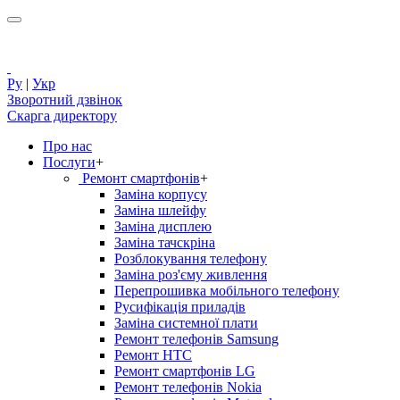
Ру
|
Укр
Зворотний дзвінок
Скарга директору
Про нас
Послуги
+
Ремонт смартфонів
+
Заміна корпусу
Заміна шлейфу
Заміна дисплею
Заміна тачскріна
Розблокування телефону
Заміна роз'єму живлення
Перепрошивка мобільного телефону
Русифікація приладів
Заміна системної плати
Ремонт телефонів Samsung
Ремонт HTC
Ремонт смартфонів LG
Ремонт телефонів Nokia