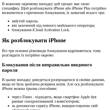
В кожному окремому випадку цей процес має свою
специфіку. Щоб розблокувати iPhone або iPhone Plus потрібно
визначитися з причиною блокування, їх зазвичай всього три:
забутий пароль;
він залочений під певного мобільного оператора;
блокування iCloud Activation Lock.
Як розблокувати iPhone
Всі три основні різновиди блокування відрізняються, тому
розглядати їх потрібно окремо:
Блокування після неправильно введеного
пароля
В цьому випадку доведеться розпрощатися зі своїми даними,
якщо не була зроблена резервна копія. Але ось розблокувати
iPhone можна трьома способами:
через iTunes - підходить, якщо смартфон Apple був
раніше синхронізований з комп'ютером;
за допомогою сервісу iPhone, використовуючи свій