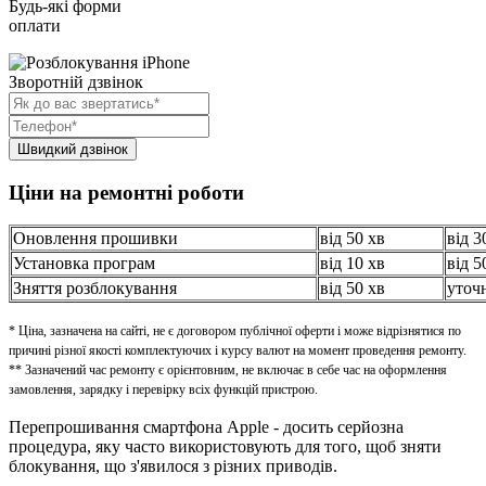
Будь-які форми
оплати
Зворотній дзвінок
Ціни на ремонтні роботи
Оновлення прошивки
від 50 хв
від 3
Установка програм
від 10 хв
від 5
Зняття розблокування
від 50 хв
уточ
* Ціна, зазначена на сайті, не є договором публічної оферти і може відрізнятися по
причині різної якості комплектуючих і курсу валют на момент проведення ремонту.
** Зазначений час ремонту є орієнтовним, не включає в себе час на оформлення
замовлення, зарядку і перевірку всіх функцій пристрою.
Перепрошивання смартфона Apple - досить серйозна
процедура, яку часто використовують для того, щоб зняти
блокування, що з'явилося з різних приводів.