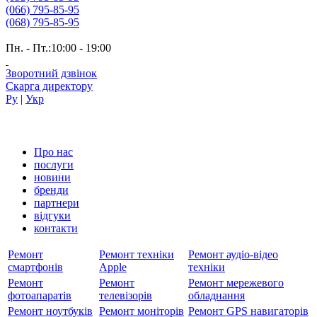
(066) 795-85-95
(068) 795-85-95
Пн. - Пт.:10:00 - 19:00
Зворотний дзвінок
Скарга директору
Ру
|
Укр
Про нас
послуги
новини
бренди
партнери
вiдгуки
контакти
Ремонт
Ремонт техніки
Ремонт аудіо-відео
смартфонів
Apple
техніки
Ремонт
Ремонт
Ремонт мережевого
фотоапаратів
телевізорів
обладнання
Ремонт ноутбуків
Ремонт моніторів
Ремонт GPS навигаторів