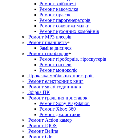
Ремонт хлiбопечi
Ремонт кавомолка
Ремонт прасок
Ремонт парогенераторiв
Ремонт соковижималки
Ремонт кухонних комбайнів
Ремонт MP3 плеєрів
Ремонт планшетів
+
Заміна дисплея
Ремонт гиробордiв
+
Ремонт гіробордів, гіроскутерів
Ремонт сигвеїв
Ремонт моноколіс
Прокачка мобільних пристроїв
Ремонт електронних книг
Ремонт smart годинників
Збірка ПК
Ремонт гральних приставок
+
Ремонт Sony PlayStation
Ремонт Xbox 360
Ремонт джойстиків
Ремонт Action камер
Ремонт IQOS
Ремонт Вейпа
Ремонт Glo