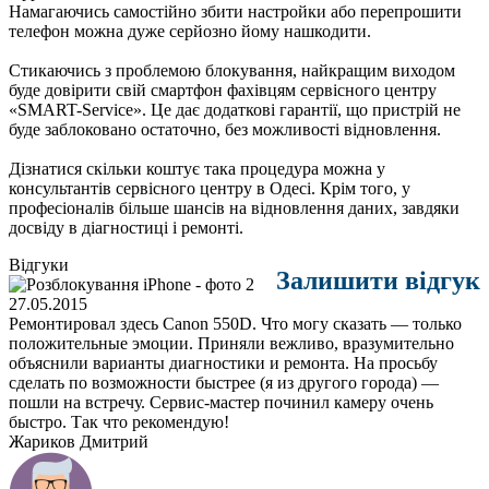
Намагаючись самостійно збити настройки або перепрошити
телефон можна дуже серйозно йому нашкодити.
Стикаючись з проблемою блокування, найкращим виходом
буде довірити свій смартфон фахівцям сервісного центру
«SMART-Service». Це дає додаткові гарантії, що пристрій не
буде заблоковано остаточно, без можливості відновлення.
Дізнатися скільки коштує така процедура можна у
консультантів сервісного центру в Одесі. Крім того, у
професіоналів більше шансів на відновлення даних, завдяки
досвіду в діагностиці і ремонті.
Відгуки
Залишити відгук
27.05.2015
Ремонтировал здесь Canon 550D. Что могу сказать — только
положительные эмоции. Приняли вежливо, вразумительно
объяснили варианты диагностики и ремонта. На просьбу
сделать по возможности быстрее (я из другого города) —
пошли на встречу. Сервис-мастер починил камеру очень
быстро. Так что рекомендую!
Жариков Дмитрий