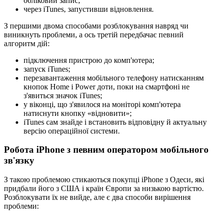
обліковий запис;
через iTunes, запустивши відновлення.
З першими двома способами розблокування навряд чи
виникнуть проблеми, а ось третій передбачає певний
алгоритм дій:
підключення пристрою до комп'ютера;
запуск iTunes;
перезавантаження мобільного телефону натисканням
кнопок Home і Power доти, поки на смартфоні не
з'явиться значок iTunes;
у віконці, що з'явилося на моніторі комп'ютера
натиснути кнопку «відновити»;
iTunes сам знайде і встановить відповідну й актуальну
версію операційної системи.
Робота iPhone з певним оператором мобільного
зв'язку
З такою проблемою стикаються покупці iPhone з Одеси, які
придбали його з США і країн Європи за низькою вартістю.
Розблокувати їх не вийде, але є два способи вирішення
проблеми: