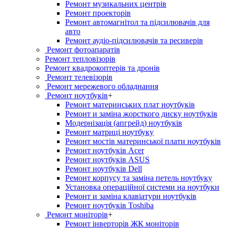
Ремонт музикальних центрів
Ремонт проекторів
Ремонт автомагнітол та підсилювачів для
авто
Ремонт аудіо-підсилювачів та ресиверів
Ремонт фотоапаратів
Ремонт тепловізорів
Ремонт квадрокоптерів та дронів
Ремонт телевізорів
Ремонт мережевого обладнання
Ремонт ноутбуків
+
Ремонт материнських плат ноутбуків
Ремонт и заміна жорсткого диску ноутбуків
Модернізація (апгрейд) ноутбуків
Ремонт матриці ноутбуку
Ремонт мостів материнської плати ноутбуків
Ремонт ноутбуків Acer
Ремонт ноутбуків ASUS
Ремонт ноутбуків Dell
Ремонт корпусу та заміна петель ноутбуку
Установка операційної системи на ноутбуки
Ремонт и заміна клавіатури ноутбуків
Ремонт ноутбуків Toshiba
Ремонт моніторів
+
Ремонт інверторів ЖК моніторів