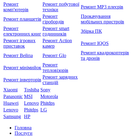
Ремонт
Ремонт побутової
Ремонт MP3 плеєрів
комп'ютерів
техніки
Ремонт
Прокачування
Ремонт планшетів
гіробордів
мобільних пристроїв
Ремонт
Ремонт smart
Збірка ПК
електронних книг
годинників
Ремонт ігрових
Ремонт Action
Ремонт IQOS
приставок
камер
Ремонт квадрокоптерів
Ремонт Вейпа
Ремонт Glo
та дронів
Ремонт
Ремонт мiнiмийок
тепловізорів
Ремонт зарядних
Ремонт інверторів
станцій
Xiaomi
Toshiba
Sony
Panasonic
MSI
Motorola
Huawei
Lenovo
Phitdps
Lenovo
Phitdps
LG
Samsung
HP
Головна
Послуги