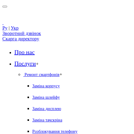
Ру
|
Укр
Зворотний дзвінок
Скарга директору
Про нас
Послуги
+
+
Ремонт смартфонів
Заміна корпусу
Заміна шлейфу
Заміна дисплею
Заміна тачскріна
Розблокування телефону