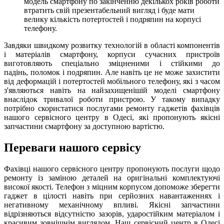
модель смартфону по закінченню декількох років роботи
втратить свій презентабельний вигляд і буде мати
велику кількість потертостей і подряпин на корпусі
телефону.
Завдяки швидкому розвитку технологій в області компонентів
і матеріалів смартфону, корпуси сучасних пристроїв
виготовляють спеціально зміцненими і стійкими до
падінь, поломок і подряпин. Але навіть це не може захистити
від деформацій і потертостей мобільного телефону, які з часом
з'являються навіть на найзахищенішій моделі смартфону
внаслідок тривалої роботи пристрою. У такому випадку
потрібно скористатися послугами ремонту гаджетів фахівців
нашого сервісного центру в Одесі, які пропонують якісні
запчастини смартфону за доступною вартістю.
Переваги нашого сервісу
Фахівці нашого сервісного центру пропонують послуги щодо
ремонту із заміною деталей на оригінальні комплектуючі
високої якості. Телефон з міцним корпусом допоможе зберегти
гаджет в цілості навіть при серйозних навантаженнях і
негативному механічному впливі. Якісні запчастини
відрізняються відсутністю зазорів, ударостійким матеріалом і
красивим зовнішнім виглядом. Наш сервісний центр в Одесі