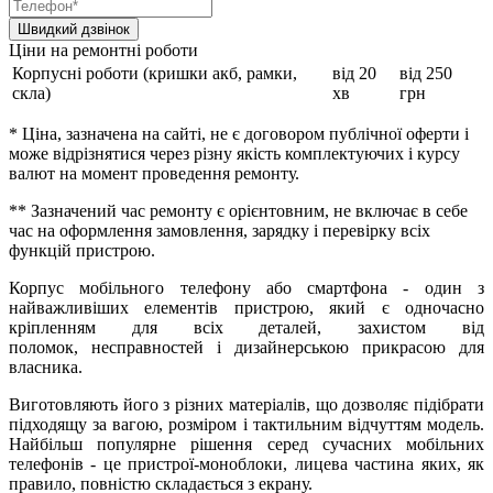
Ціни на ремонтні роботи
Корпусні роботи (кришки акб, рамки,
від 20
від 250
скла)
хв
грн
* Ціна, зазначена на сайті, не є договором публічної оферти і
може відрізнятися через різну якість комплектуючих і курсу
валют на момент проведення ремонту.
** Зазначений час ремонту є орієнтовним, не включає в себе
час на оформлення замовлення, зарядку і перевірку всіх
функцій пристрою.
Корпус мобільного телефону або смартфона - один з
найважливіших елементів пристрою, який є одночасно
кріпленням для всіх деталей, захистом від
поломок, несправностей і дизайнерською прикрасою для
власника.
Виготовляють його з різних матеріалів, що дозволяє підібрати
підходящу за вагою, розміром і тактильним відчуттям модель.
Найбільш популярне рішення серед сучасних мобільних
телефонів - це пристрої-моноблоки, лицева частина яких, як
правило, повністю складається з екрану.