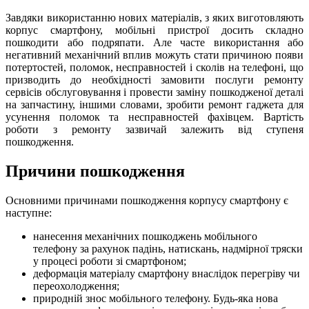
Завдяки використанню нових матеріалів, з яких виготовляють
корпус смартфону, мобільні пристрої досить складно
пошкодити або подряпати. Але часте використання або
негативний механічний вплив можуть стати причиною появи
потертостей, поломок, несправностей і сколів на телефоні, що
призводить до необхідності замовити послуги ремонту
сервісів обслуговування і провести заміну пошкодженої деталі
на запчастину, iншими словами, зробити ремонт гаджета для
усунення поломок та несправностей фахівцем. Вартість
роботи з ремонту зазвичай залежить від ступеня
пошкодження.
Причини пошкодження
Основними причинами пошкодження корпусу смартфону є
наступне:
нанесення механічних пошкоджень мобільного
телефону за рахунок падінь, натискань, надмірної тряски
у процесі роботи зі смартфоном;
деформація матеріалу смартфону внаслідок перегріву чи
переохолодження;
природній знос мобільного телефону. Будь-яка нова