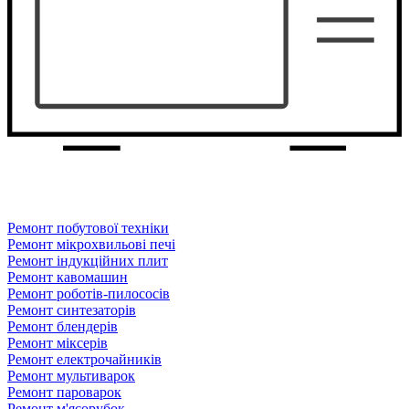
Ремонт побутової техніки
Ремонт мікрохвильові печі
Ремонт індукційних плит
Ремонт кавомашин
Ремонт роботів-пилососів
Ремонт синтезаторів
Ремонт блендерiв
Ремонт мiксерiв
Ремонт електрочайників
Ремонт мультиварок
Ремонт пароварок
Ремонт м'ясорубок