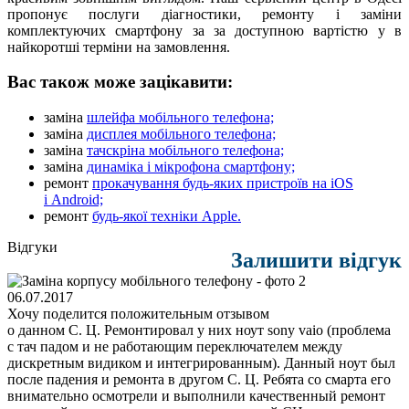
пропонує послуги діагностики, ремонту і заміни
комплектуючих смартфону за за доступною вартістю у в
найкоротші терміни на замовлення.
Вас також може зацікавити:
заміна
шлейфа мобільного телефона;
заміна
дисплея мобільного телефона;
заміна
тачскріна мобільного телефона;
заміна
динаміка і мікрофона смартфону;
ремонт
прокачування будь-яких пристроїв на iOS
і Android;
ремонт
будь-якої техніки Apple.
Відгуки
Залишити відгук
06.07.2017
Хочу поделится положительным отзывом
о данном С. Ц. Ремонтировал
у них ноут sony vaio (проблема
с тач падом и не работающим переключателем между
дискретным видиком и интегрированным). Данный ноут был
после падения и ремонта
в другом С. Ц. Ребята
со смарта его
внимательно осмотрели и выполнили качественный ремонт