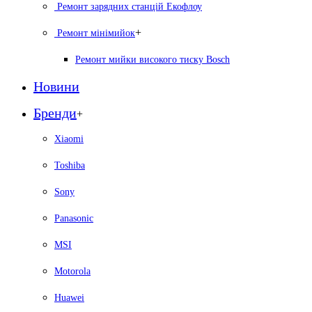
Ремонт зарядних станцій Екофлоу
+
Ремонт мiнiмийок
Ремонт мийки високого тиску Bosch
Новини
Бренди
+
Xiaomi
Toshiba
Sony
Panasonic
MSI
Motorola
Huawei