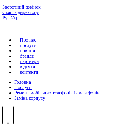
Зворотний дзвінок
Скарга директору
Ру
|
Укр
Про нас
послуги
новини
бренди
партнери
вiдгуки
контакти
Головна
Послуги
Ремонт мобільних телефонів і смартфонів
Заміна корпусу