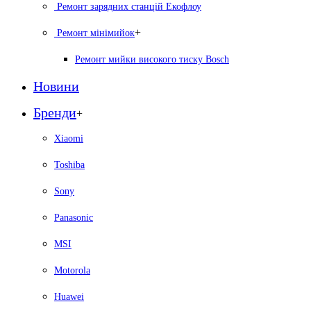
Ремонт зарядних станцій Екофлоу
+
Ремонт мiнiмийок
Ремонт мийки високого тиску Bosch
Новини
Бренди
+
Xiaomi
Toshiba
Sony
Panasonic
MSI
Motorola
Huawei