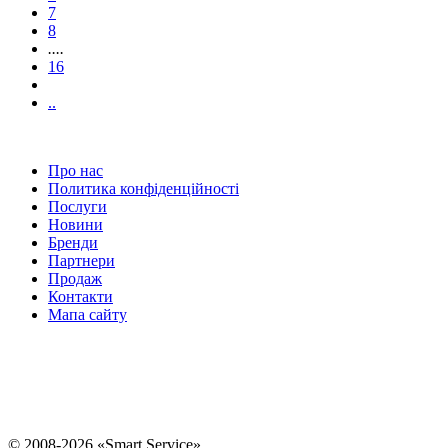
7
8
....
16
..
Про нас
Политика конфіденційності
Послуги
Новини
Бренди
Партнери
Продаж
Контакти
Мапа сайту
Ремонт та заміна клавіатури ноутбуків
Ремонт відеокарти комп'ютерів
Розблокування iPhone
Ремонт інверторів РК моніторів
Ремонт мобільних
телефонів та смартфонів
Заміна системної плати
Ремонт блендерів
Ремонт
парогенераторів
Ремонт Glo
Ремонт Техніки Apple - виїзд
© 2008-2026 «Smart Service»