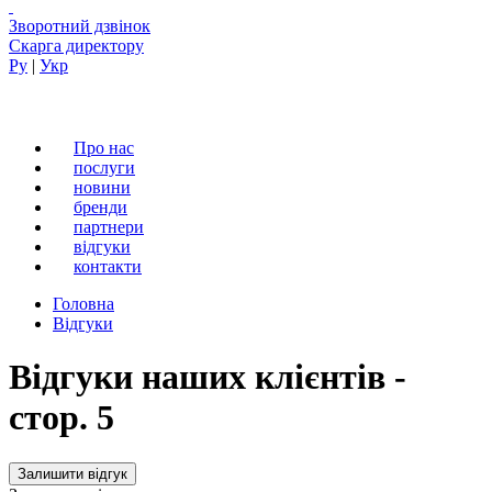
Зворотний дзвінок
Скарга директору
Ру
|
Укр
Про нас
послуги
новини
бренди
партнери
вiдгуки
контакти
Головна
Відгуки
Відгуки наших клієнтів -
стор. 5
Залишити відгук