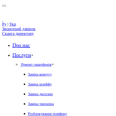
Ру
|
Укр
Зворотний дзвінок
Скарга директору
Про нас
Послуги
+
+
Ремонт смартфонів
Заміна корпусу
Заміна шлейфу
Заміна дисплею
Заміна тачскріна
Розблокування телефону