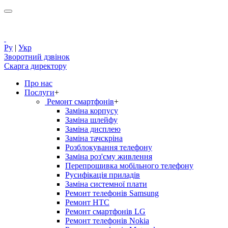
Ру
|
Укр
Зворотний дзвінок
Скарга директору
Про нас
Послуги
+
Ремонт смартфонів
+
Заміна корпусу
Заміна шлейфу
Заміна дисплею
Заміна тачскріна
Розблокування телефону
Заміна роз'єму живлення
Перепрошивка мобільного телефону
Русифікація приладів
Заміна системної плати
Ремонт телефонів Samsung
Ремонт HTC
Ремонт смартфонів LG
Ремонт телефонів Nokia