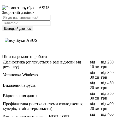
Зворотній дзвінок
Ціни на ремонтні роботи
Діагностика (оплачується в разі відмови від
від
від 250
ремонту)
10 хв
грн
від
від 350
Установка Windows
30 хв
грн
від
від 450
Видалення вірусів
20 хв
грн
від
від 350
Відновлення даних
30 хв
грн
Профілактика (чистка системи охолодження,
від
від 400
кулерів, заміна термопасти)
20 хв
грн
від
від 400
Заміна жорсткого диска - HDD / SSD