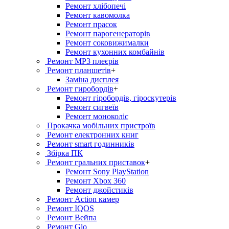
Ремонт хлiбопечi
Ремонт кавомолка
Ремонт прасок
Ремонт парогенераторiв
Ремонт соковижималки
Ремонт кухонних комбайнів
Ремонт MP3 плеєрів
Ремонт планшетів
+
Заміна дисплея
Ремонт гиробордiв
+
Ремонт гіробордів, гіроскутерів
Ремонт сигвеїв
Ремонт моноколіс
Прокачка мобільних пристроїв
Ремонт електронних книг
Ремонт smart годинників
Збірка ПК
Ремонт гральних приставок
+
Ремонт Sony PlayStation
Ремонт Xbox 360
Ремонт джойстиків
Ремонт Action камер
Ремонт IQOS
Ремонт Вейпа
Ремонт Glo