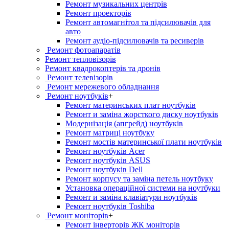
Ремонт музикальних центрів
Ремонт проекторів
Ремонт автомагнітол та підсилювачів для
авто
Ремонт аудіо-підсилювачів та ресиверів
Ремонт фотоапаратів
Ремонт тепловізорів
Ремонт квадрокоптерів та дронів
Ремонт телевізорів
Ремонт мережевого обладнання
Ремонт ноутбуків
+
Ремонт материнських плат ноутбуків
Ремонт и заміна жорсткого диску ноутбуків
Модернізація (апгрейд) ноутбуків
Ремонт матриці ноутбуку
Ремонт мостів материнської плати ноутбуків
Ремонт ноутбуків Acer
Ремонт ноутбуків ASUS
Ремонт ноутбуків Dell
Ремонт корпусу та заміна петель ноутбуку
Установка операційної системи на ноутбуки
Ремонт и заміна клавіатури ноутбуків
Ремонт ноутбуків Toshiba
Ремонт моніторів
+
Ремонт інверторів ЖК моніторів