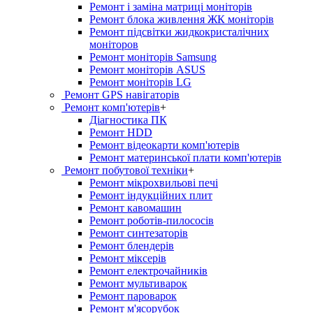
Ремонт і заміна матриці моніторів
Ремонт блока живлення ЖК моніторів
Ремонт підсвітки жидкокристалічних
моніторов
Ремонт моніторів Samsung
Ремонт моніторів ASUS
Ремонт моніторів LG
Ремонт GPS навігаторів
Ремонт комп'ютерів
+
Діагностика ПК
Ремонт HDD
Ремонт відеокарти комп'ютерів
Ремонт материнської плати комп'ютерів
Ремонт побутової техніки
+
Ремонт мікрохвильові печі
Ремонт індукційних плит
Ремонт кавомашин
Ремонт роботів-пилососів
Ремонт синтезаторів
Ремонт блендерiв
Ремонт мiксерiв
Ремонт електрочайників
Ремонт мультиварок
Ремонт пароварок
Ремонт м'ясорубок