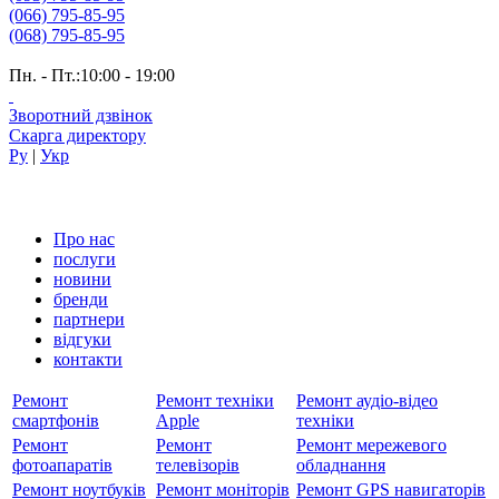
(066) 795-85-95
(068) 795-85-95
Пн. - Пт.:10:00 - 19:00
Зворотний дзвінок
Скарга директору
Ру
|
Укр
Про нас
послуги
новини
бренди
партнери
вiдгуки
контакти
Ремонт
Ремонт техніки
Ремонт аудіо-відео
смартфонів
Apple
техніки
Ремонт
Ремонт
Ремонт мережевого
фотоапаратів
телевізорів
обладнання
Ремонт ноутбуків
Ремонт моніторів
Ремонт GPS навигаторів