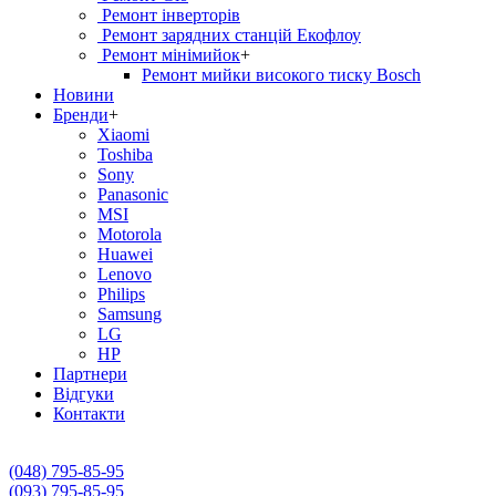
Ремонт інверторів
Ремонт зарядних станцій Екофлоу
Ремонт мiнiмийок
+
Ремонт мийки високого тиску Bosch
Новини
Бренди
+
Xiaomi
Toshiba
Sony
Panasonic
MSI
Motorola
Huawei
Lenovo
Philips
Samsung
LG
HP
Партнери
Вiдгуки
Контакти
(048) 795-85-95
(093) 795-85-95