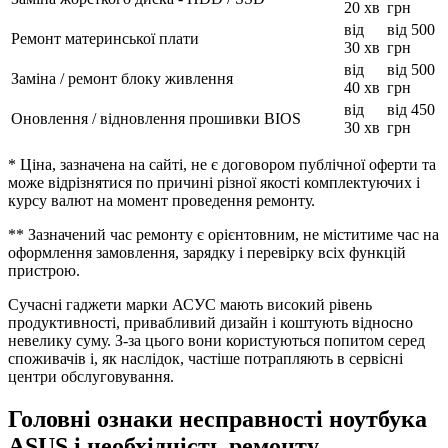
20 хв
грн
від
від 500
Ремонт материнської плати
30 хв
грн
від
від 500
Заміна / ремонт блоку живлення
40 хв
грн
від
від 450
Оновлення / відновлення прошивки BIOS
30 хв
грн
* Ціна, зазначена на сайті, не є договором публічної оферти та
може відрізнятися по причині різної якості комплектуючих і
курсу валют на момент проведення ремонту.
** Зазначений час ремонту є орієнтовним, не міститиме час на
оформлення замовлення, зарядку і перевірку всіх функцій
пристрою.
Сучасні гаджети марки АСУС мають високий рівень
продуктивності, привабливий дизайн і коштують відносно
невелику суму. З-за цього вони користуються попитом серед
споживачів і, як наслідок, частіше потрапляють в сервісні
центри обслуговування.
Головні ознаки несправності ноутбука
ASUS і необхідність ремонту