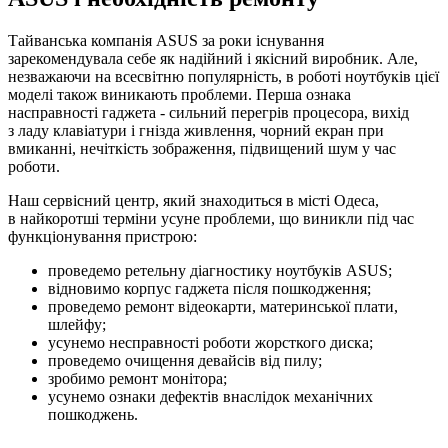
Тайванська компанія ASUS за роки існування
зарекомендувала себе як надійний і якісний виробник. Але,
незважаючи на всесвітню популярність, в роботі ноутбуків цієї
моделі також виникають проблеми. Перша ознака
насправності гаджета - сильний перегрів процесора, вихід
з ладу клавіатури і гнізда живлення, чорний екран при
вмиканні, нечіткість зображення, підвищений шум у час
роботи.
Наш сервісний центр, який знаходиться в місті Одеса,
в найкоротші терміни усуне проблеми, що виникли під час
функціонування пристрою:
проведемо ретельну діагностику ноутбуків ASUS;
відновимо корпус гаджета після пошкодження;
проведемо ремонт відеокарти, материнської плати,
шлейфу;
усунемо несправності роботи жорсткого диска;
проведемо очищення девайсів від пилу;
зробимо ремонт монітора;
усунемо ознаки дефектів внаслідок механічних
пошкоджень.