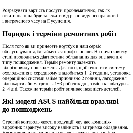
Розрахувати вартість послуги проблематично, так як
остаточна ціна буде залежати від різновиду несправності
і витраченого часу на її усунення.
Порядок і терміни ремонтних робіт
Після того як ви принесете ноутбук в наш сервіс
обслуговування, їм займуться професіонали. На початковому
етапі проводиться діагностика обладнання для визначення
типу пошкодження. Термін ремонту залежить
від різновиду пошкоджень. Для того, щоб очистити систему
охолодження в середньому знадобиться 1−2 години, установка
операційної системи займе приблизно 2 години, лагодження
відеокарти або матриці - 1−3 робочих дні, заміна клавіатури -
2−4 дні. Також на термін робіт впливає наявність деталей.
Які моделі ASUS найбільш вразливі
до пошкоджень
Строгий контроль якості продукції, яку дає компанія-
виробник гарантує високу надійність і витримка обладнання.
Неможливо назвати певну модель гаджета, яка частіше