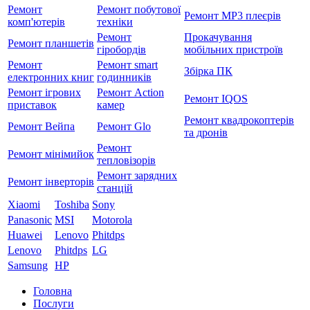
Ремонт
Ремонт побутової
Ремонт MP3 плеєрів
комп'ютерів
техніки
Ремонт
Прокачування
Ремонт планшетів
гіробордів
мобільних пристроїв
Ремонт
Ремонт smart
Збірка ПК
електронних книг
годинників
Ремонт ігрових
Ремонт Action
Ремонт IQOS
приставок
камер
Ремонт квадрокоптерів
Ремонт Вейпа
Ремонт Glo
та дронів
Ремонт
Ремонт мiнiмийок
тепловізорів
Ремонт зарядних
Ремонт інверторів
станцій
Xiaomi
Toshiba
Sony
Panasonic
MSI
Motorola
Huawei
Lenovo
Phitdps
Lenovo
Phitdps
LG
Samsung
HP
Головна
Послуги