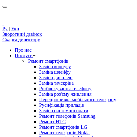
Ру
|
Укр
Зворотний дзвінок
Скарга директору
Про нас
Послуги
+
Ремонт смартфонів
+
Заміна корпусу
Заміна шлейфу
Заміна дисплею
Заміна тачскріна
Розблокування телефону
Заміна роз'єму живлення
Перепрошивка мобільного телефону
Русифікація приладів
Заміна системної плати
Ремонт телефонів Samsung
Ремонт HTC
Ремонт смартфонів LG
Ремонт телефонів Nokia