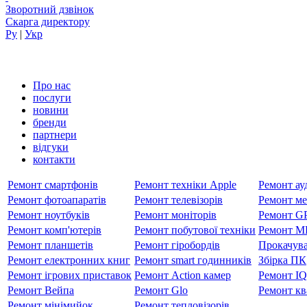
Зворотний дзвінок
Скарга директору
Ру
|
Укр
Про нас
послуги
новини
бренди
партнери
вiдгуки
контакти
Ремонт смартфонів
Ремонт техніки Apple
Ремонт ауд
Ремонт фотоапаратів
Ремонт телевізорів
Ремонт ме
Ремонт ноутбуків
Ремонт моніторів
Ремонт GP
Ремонт комп'ютерів
Ремонт побутової техніки
Ремонт MP
Ремонт планшетів
Ремонт гіробордів
Прокачува
Ремонт електронних книг
Ремонт smart годинників
Збірка ПК
Ремонт ігрових приставок
Ремонт Action камер
Ремонт I
Ремонт Вейпа
Ремонт Glo
Ремонт кв
Ремонт мiнiмийок
Ремонт тепловізорів