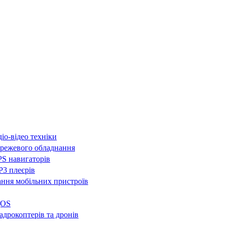
іо-відео техніки
режевого обладнання
S навигаторів
3 плеєрів
ння мобільних пристроїв
QOS
адрокоптерів та дронів