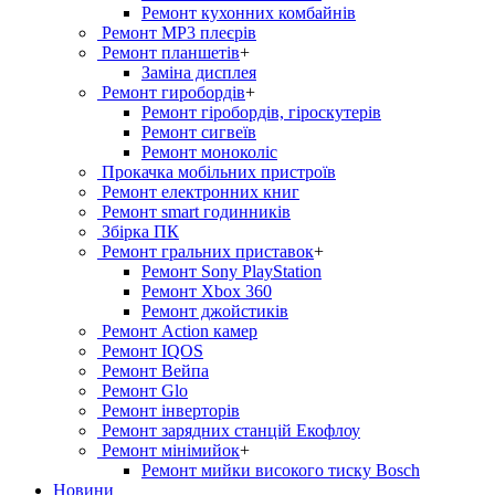
Ремонт кухонних комбайнів
Ремонт MP3 плеєрів
Ремонт планшетів
+
Заміна дисплея
Ремонт гиробордiв
+
Ремонт гіробордів, гіроскутерів
Ремонт сигвеїв
Ремонт моноколіс
Прокачка мобільних пристроїв
Ремонт електронних книг
Ремонт smart годинників
Збірка ПК
Ремонт гральних приставок
+
Ремонт Sony PlayStation
Ремонт Xbox 360
Ремонт джойстиків
Ремонт Action камер
Ремонт IQOS
Ремонт Вейпа
Ремонт Glo
Ремонт інверторів
Ремонт зарядних станцій Екофлоу
Ремонт мiнiмийок
+
Ремонт мийки високого тиску Bosch
Новини