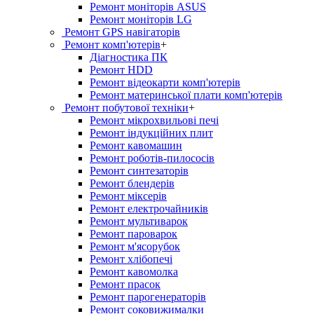
Ремонт моніторів ASUS
Ремонт моніторів LG
Ремонт GPS навігаторів
Ремонт комп'ютерів
+
Діагностика ПК
Ремонт HDD
Ремонт відеокарти комп'ютерів
Ремонт материнської плати комп'ютерів
Ремонт побутової техніки
+
Ремонт мікрохвильові печі
Ремонт індукційних плит
Ремонт кавомашин
Ремонт роботів-пилососів
Ремонт синтезаторів
Ремонт блендерiв
Ремонт мiксерiв
Ремонт електрочайників
Ремонт мультиварок
Ремонт пароварок
Ремонт м'ясорубок
Ремонт хлiбопечi
Ремонт кавомолка
Ремонт прасок
Ремонт парогенераторiв
Ремонт соковижималки