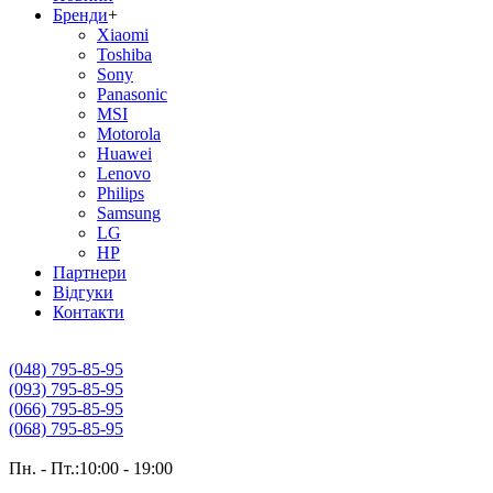
Бренди
+
Xiaomi
Toshiba
Sony
Panasonic
MSI
Motorola
Huawei
Lenovo
Philips
Samsung
LG
HP
Партнери
Вiдгуки
Контакти
(048) 795-85-95
(093) 795-85-95
(066) 795-85-95
(068) 795-85-95
Пн. - Пт.:10:00 - 19:00