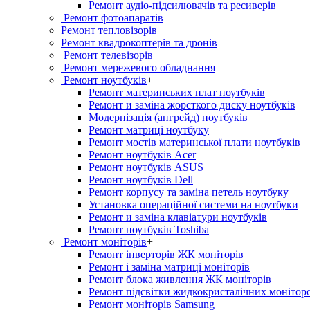
Ремонт аудіо-підсилювачів та ресиверів
Ремонт фотоапаратів
Ремонт тепловізорів
Ремонт квадрокоптерів та дронів
Ремонт телевізорів
Ремонт мережевого обладнання
Ремонт ноутбуків
+
Ремонт материнських плат ноутбуків
Ремонт и заміна жорсткого диску ноутбуків
Модернізація (апгрейд) ноутбуків
Ремонт матриці ноутбуку
Ремонт мостів материнської плати ноутбуків
Ремонт ноутбуків Acer
Ремонт ноутбуків ASUS
Ремонт ноутбуків Dell
Ремонт корпусу та заміна петель ноутбуку
Установка операційної системи на ноутбуки
Ремонт и заміна клавіатури ноутбуків
Ремонт ноутбуків Toshiba
Ремонт моніторів
+
Ремонт інверторів ЖК моніторів
Ремонт і заміна матриці моніторів
Ремонт блока живлення ЖК моніторів
Ремонт підсвітки жидкокристалічних монітор
Ремонт моніторів Samsung