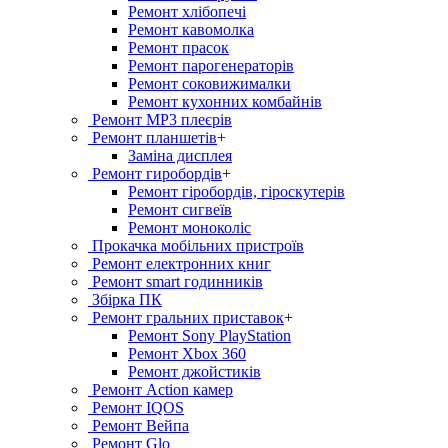
Ремонт хлiбопечi
Ремонт кавомолка
Ремонт прасок
Ремонт парогенераторiв
Ремонт соковижималки
Ремонт кухонних комбайнів
Ремонт MP3 плеєрів
Ремонт планшетів
+
Заміна дисплея
Ремонт гиробордiв
+
Ремонт гіробордів, гіроскутерів
Ремонт сигвеїв
Ремонт моноколіс
Прокачка мобільних пристроїв
Ремонт електронних книг
Ремонт smart годинників
Збірка ПК
Ремонт гральних приставок
+
Ремонт Sony PlayStation
Ремонт Xbox 360
Ремонт джойстиків
Ремонт Action камер
Ремонт IQOS
Ремонт Вейпа
Ремонт Glo