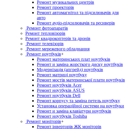
Ремонт музикальних центрів
Ремонт проекторів
Ремонт автомагнітол та підсилювачів для
авто
Ремонт аудіо-підсилювачів та ресиверів
Ремонт фотоапаратів
Ремонт тепловізорів
Ремонт квадрокоптерів та дронів
Ремонт телевізорів
Ремонт мережевого обладнання
Ремонт ноутбуків
+
Ремонт материнських плат ноутбуків
Ремонт и заміна жорсткого диску ноутбуків
Модернізація (апгрейд) ноутбуків
Ремонт матриці ноутбуку
Ремонт мостів материнської плати ноутбуків
Ремонт ноутбуків Acer
Ремонт ноутбуків ASUS
Ремонт ноутбуків Dell
Ремонт корпусу та заміна петель ноутбуку
Установка операційної системи на ноутбуки
Ремонт и заміна клавіатури ноутбуків
Ремонт ноутбуків Toshiba
Ремонт моніторів
+
Ремонт інверторів ЖК моніторів