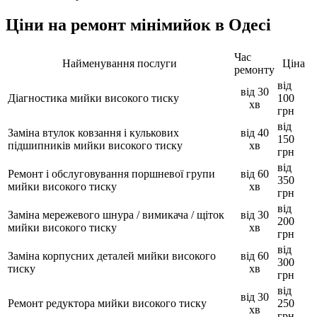
Ціни на ремонт мiнiмийок в Одесі
Час
Найменування послуги
Ціна
ремонту
від
від 30
Діагностика мийки високого тиску
100
хв
грн
від
Заміна втулок ковзання і кулькових
від 40
150
підшипників мийки високого тиску
хв
грн
від
Ремонт і обслуговування поршневої групи
від 60
350
мийки високого тиску
хв
грн
від
Заміна мережевого шнура / вимикача / щіток
від 30
200
мийки високого тиску
хв
грн
від
Заміна корпусних деталей мийки високого
від 60
300
тиску
хв
грн
від
від 30
Ремонт редуктора мийки високого тиску
250
хв
грн