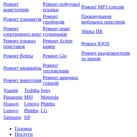
Ремонт
Ремонт побутової
Ремонт MP3 плеєрів
комп'ютерів
техніки
Ремонт
Прокачування
Ремонт планшетів
гіробордів
мобільних пристроїв
Ремонт
Ремонт smart
Збірка ПК
електронних книг
годинників
Ремонт ігрових
Ремонт Action
Ремонт IQOS
приставок
камер
Ремонт квадрокоптерів
Ремонт Вейпа
Ремонт Glo
та дронів
Ремонт
Ремонт мiнiмийок
тепловізорів
Ремонт зарядних
Ремонт інверторів
станцій
Xiaomi
Toshiba
Sony
Panasonic
MSI
Motorola
Huawei
Lenovo
Phitdps
Lenovo
Phitdps
LG
Samsung
HP
Головна
Послуги