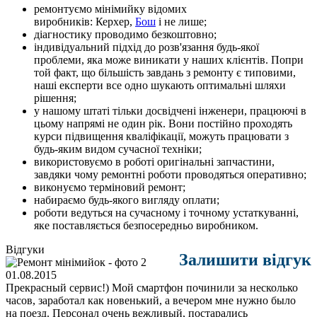
ремонтуємо мінімийку відомих
виробників: Керхер,
Бош
і не лише;
діагностику проводимо безкоштовно;
індивідуальний підхід до розв'язання будь-якої
проблеми, яка може виникати у наших клієнтів. Попри
той факт, що більшість завдань з ремонту є типовими,
наші експерти все одно шукають оптимальні шляхи
рішення;
у нашому штаті тільки досвідчені інженери, працюючі в
цьому напрямі не один рік. Вони постійно проходять
курси підвищення кваліфікації, можуть працювати з
будь-яким видом сучасної техніки;
використовуємо в роботі оригінальні запчастини,
завдяки чому ремонтні роботи проводяться оперативно;
виконуємо терміновий ремонт;
набираємо будь-якого вигляду оплати;
роботи ведуться на сучасному і точному устаткуванні,
яке поставляється безпосередньо виробником.
Відгуки
Залишити відгук
01.08.2015
Прекрасный сервис!) Мой смартфон починили за несколько
часов, заработал как новенький, а вечером мне нужно было
на поезд. Персонал очень вежливый, постарались