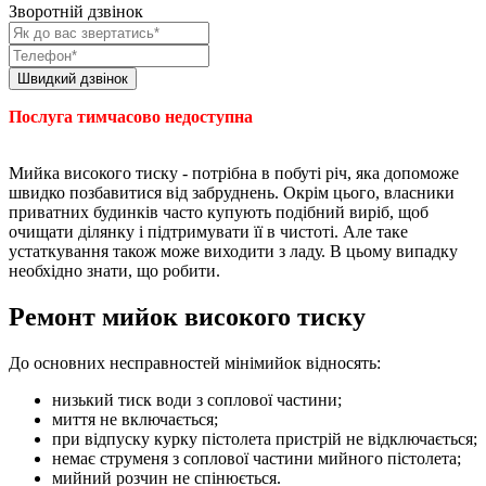
Зворотній дзвінок
Послуга тимчасово недоступна
Мийка високого тиску - потрібна в побуті річ, яка допоможе
швидко позбавитися від забруднень. Окрім цього, власники
приватних будинків часто купують подібний виріб, щоб
очищати ділянку і підтримувати її в чистоті. Але таке
устаткування також може виходити з ладу. В цьому випадку
необхідно знати, що робити.
Ремонт мийок високого тиску
До основних несправностей мінімийок відносять:
низький тиск води з соплової частини;
миття не включається;
при відпуску курку пістолета пристрій не відключається;
немає струменя з соплової частини мийного пістолета;
мийний розчин не спінюється.