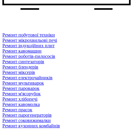
Ремонт побутової техніки
Ремонт мікрохвильові печі
Ремонт індукційних плит
Ремонт кавомашин
Ремонт роботів-пилососів
Ремонт синтезаторів
Ремонт блендерiв
Ремонт мiксерiв
Ремонт електрочайників
Ремонт мультиварок
Ремонт пароварок
Ремонт м'ясорубок
Ремонт хлiбопечi
Ремонт кавомолка
Ремонт прасок
Ремонт парогенераторiв
Ремонт соковижималки
Ремонт кухонних комбайнів