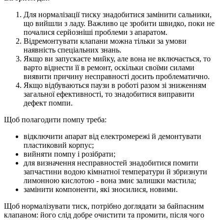
Для нормалізації тиску знадобитися замінити сальники,
що вийшли з ладу. Важливо це зробити швидко, поки не
почалися серйозніші проблеми з апаратом.
Відремонтувати клапани можна тільки за умови
наявність спеціальних знань.
Якщо ви запускаєте мийку, але вона не включається, то
варто віднести її в ремонт, оскільки своїми силами
виявити причину несправності досить проблематично.
Якщо відбуваються паузи в роботі разом зі зниженням
загальної ефективності, то знадобитися виправити
дефект помпи.
Щоб полагодити помпу треба:
відключити апарат від електромережі й демонтувати
пластиковий корпус;
вийняти помпу і розібрати;
для визначення несправностей знадобитися помити
запчастини водою кімнатної температури й збризнути
лимонною кислотою - вона змиє залишки мастила;
замінити компоненти, які зносилися, новими.
Щоб нормалізувати тиск, потрібно доглядати за байпасним
клапаном: його слід добре очистити та промити, після чого