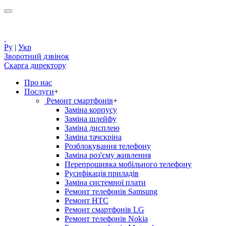
Ру
|
Укр
Зворотний дзвінок
Скарга директору
Про нас
Послуги
+
Ремонт смартфонів
+
Заміна корпусу
Заміна шлейфу
Заміна дисплею
Заміна тачскріна
Розблокування телефону
Заміна роз'єму живлення
Перепрошивка мобільного телефону
Русифікація приладів
Заміна системної плати
Ремонт телефонів Samsung
Ремонт HTC
Ремонт смартфонів LG
Ремонт телефонів Nokia