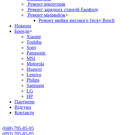
Ремонт інверторів
Ремонт зарядних станцій Екофлоу
Ремонт мiнiмийок
+
Ремонт мийки високого тиску Bosch
Новини
Бренди
+
Xiaomi
Toshiba
Sony
Panasonic
MSI
Motorola
Huawei
Lenovo
Philips
Samsung
LG
HP
Партнери
Вiдгуки
Контакти
(048) 795-85-95
(093) 795-85-95