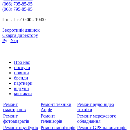
(066) 795-85-95
(068) 795-85-95
Пн. - Пт.:10:00 - 19:00
Зворотний дзвінок
Скарга директору
Ру
|
Укр
Про нас
послуги
новини
бренди
партнери
вiдгуки
контакти
Ремонт
Ремонт техніки
Ремонт аудіо-відео
смартфонів
Apple
техніки
Ремонт
Ремонт
Ремонт мережевого
фотоапаратів
телевізорів
обладнання
Ремонт ноутбуків
Ремонт моніторів
Ремонт GPS навигаторів