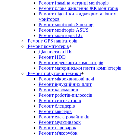
Ремонт і заміна матриці моніторів
Ремонт блока живлення ЖК моніторів
Ремонт підсвітки жидкокристалічних
моніторов
Ремонт моніторів Samsung
Ремонт моніторів ASUS
Ремонт моніторів LG
Ремонт GPS навігаторів
Ремонт комп'ютерів
+
Діагностика ПК
Ремонт HDD
Ремонт відеокарти комп'ютерів
Ремонт материнської плати комп'ютерів
Ремонт побутової техніки
+
Ремонт мікрохвильові печі
Ремонт індукційних плит
Ремонт кавомашин
Ремонт роботів-пилососів
Ремонт синтезаторів
Ремонт блендерiв
Ремонт мiксерiв
Ремонт електрочайників
Ремонт мультиварок
Ремонт пароварок
Ремонт м'ясорубок