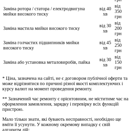
від
Заміна ротора / статора / електродвигуна
від 40
350
мийки високого тиску
хв
грн
від
від 30
Заміна мастила мийки високого тиску
200
хв
грн
від
Заміна голчастих підшипників мийки
від 45
250
високого тиску
хв
грн
від
від 30
Заміна або установка металовиробів, пайка
150
хв
грн
* Ціна, зазначена на сайті, не є договором публічної оферти та
може відрізнятися по причині різної якості комплектуючих і
курсу валют на момент проведення ремонту.
** Зазначений час ремонту є орієнтовним, не міститиме час на
оформлення замовлення, зарядку і перевірку всіх функцій
пристрою.
Мало тільки знати, які бувають несправності, необхідно ще
вміти її усунути. У кожному окремому випадку є свій
алгоритм дій: