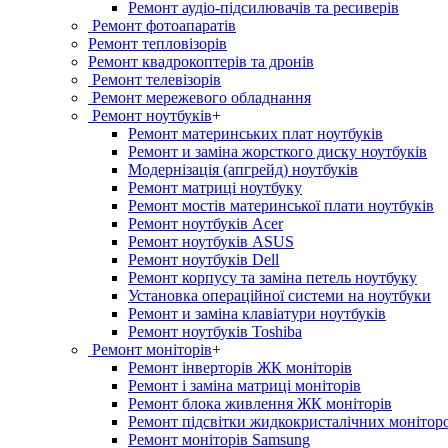
Ремонт аудіо-підсилювачів та ресиверів
Ремонт фотоапаратів
Ремонт тепловізорів
Ремонт квадрокоптерів та дронів
Ремонт телевізорів
Ремонт мережевого обладнання
Ремонт ноутбуків
+
Ремонт материнських плат ноутбуків
Ремонт и заміна жорсткого диску ноутбуків
Модернізація (апгрейд) ноутбуків
Ремонт матриці ноутбуку
Ремонт мостів материнської плати ноутбуків
Ремонт ноутбуків Acer
Ремонт ноутбуків ASUS
Ремонт ноутбуків Dell
Ремонт корпусу та заміна петель ноутбуку
Установка операційної системи на ноутбуки
Ремонт и заміна клавіатури ноутбуків
Ремонт ноутбуків Toshiba
Ремонт моніторів
+
Ремонт інверторів ЖК моніторів
Ремонт і заміна матриці моніторів
Ремонт блока живлення ЖК моніторів
Ремонт підсвітки жидкокристалічних монітор
Ремонт моніторів Samsung