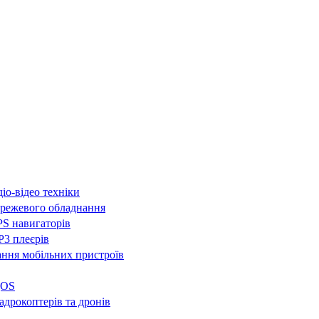
іо-відео техніки
режевого обладнання
S навигаторів
3 плеєрів
ння мобільних пристроїв
QOS
адрокоптерів та дронів