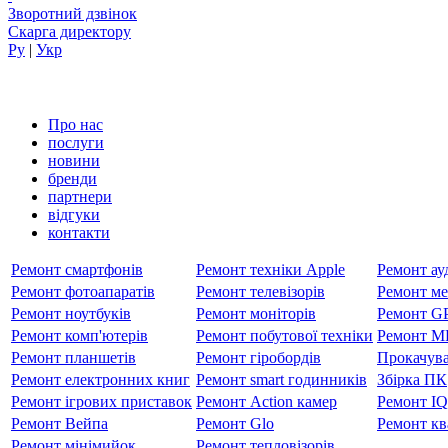
Зворотний дзвінок
Скарга директору
Ру
|
Укр
Про нас
послуги
новини
бренди
партнери
вiдгуки
контакти
Ремонт смартфонів
Ремонт техніки Apple
Ремонт ауд
Ремонт фотоапаратів
Ремонт телевізорів
Ремонт ме
Ремонт ноутбуків
Ремонт моніторів
Ремонт GP
Ремонт комп'ютерів
Ремонт побутової техніки
Ремонт MP
Ремонт планшетів
Ремонт гіробордів
Прокачува
Ремонт електронних книг
Ремонт smart годинників
Збірка ПК
Ремонт ігрових приставок
Ремонт Action камер
Ремонт I
Ремонт Вейпа
Ремонт Glo
Ремонт кв
Ремонт мiнiмийок
Ремонт тепловізорів