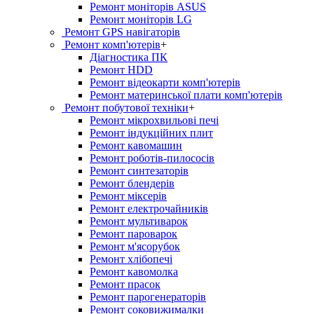
Ремонт моніторів ASUS
Ремонт моніторів LG
Ремонт GPS навігаторів
Ремонт комп'ютерів
+
Діагностика ПК
Ремонт HDD
Ремонт відеокарти комп'ютерів
Ремонт материнської плати комп'ютерів
Ремонт побутової техніки
+
Ремонт мікрохвильові печі
Ремонт індукційних плит
Ремонт кавомашин
Ремонт роботів-пилососів
Ремонт синтезаторів
Ремонт блендерiв
Ремонт мiксерiв
Ремонт електрочайників
Ремонт мультиварок
Ремонт пароварок
Ремонт м'ясорубок
Ремонт хлiбопечi
Ремонт кавомолка
Ремонт прасок
Ремонт парогенераторiв
Ремонт соковижималки