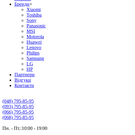
Бренди
+
Xiaomi
Toshiba
Sony
Panasonic
MSI
Motorola
Huawei
Lenovo
Philips
Samsung
LG
HP
Партнери
Вiдгуки
Контакти
(048) 795-85-95
(093) 795-85-95
(066) 795-85-95
(068) 795-85-95
Пн. - Пт.:10:00 - 19:00