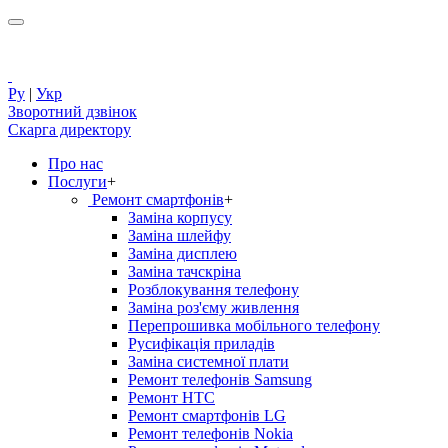
Ру
|
Укр
Зворотний дзвінок
Скарга директору
Про нас
Послуги
+
Ремонт смартфонів
+
Заміна корпусу
Заміна шлейфу
Заміна дисплею
Заміна тачскріна
Розблокування телефону
Заміна роз'єму живлення
Перепрошивка мобільного телефону
Русифікація приладів
Заміна системної плати
Ремонт телефонів Samsung
Ремонт HTC
Ремонт смартфонів LG
Ремонт телефонів Nokia