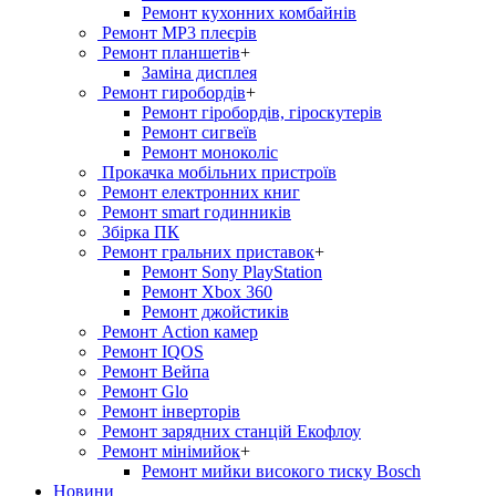
Ремонт кухонних комбайнів
Ремонт MP3 плеєрів
Ремонт планшетів
+
Заміна дисплея
Ремонт гиробордiв
+
Ремонт гіробордів, гіроскутерів
Ремонт сигвеїв
Ремонт моноколіс
Прокачка мобільних пристроїв
Ремонт електронних книг
Ремонт smart годинників
Збірка ПК
Ремонт гральних приставок
+
Ремонт Sony PlayStation
Ремонт Xbox 360
Ремонт джойстиків
Ремонт Action камер
Ремонт IQOS
Ремонт Вейпа
Ремонт Glo
Ремонт інверторів
Ремонт зарядних станцій Екофлоу
Ремонт мiнiмийок
+
Ремонт мийки високого тиску Bosch
Новини