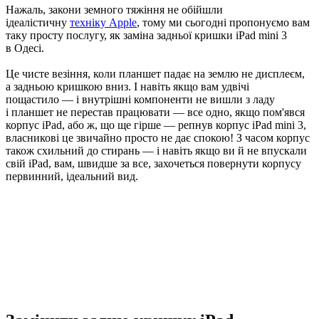
Нажаль, закони земного тяжіння не обійшли
ідеалістичну
техніку Apple
, тому ми сьогодні пропонуємо вам
таку просту послугу, як заміна задньої кришки iPad mini 3
в Одесі.
Це чисте везіння, коли планшет падає на землю не дисплеєм,
а задньою кришкою вниз. І навіть якщо вам удвічі
пощастило — і внутрішні компоненти не вишли з ладу
і планшет не перестав працювати — все одно, якщо пом'явся
корпус iPad, або ж, що ще гірше — репнув корпус iPad mini 3,
власникові це звичайно просто не дає спокою! З часом корпус
також схильний до стирань — і навіть якщо ви й не впускали
свій iPad, вам, швидше за все, захочеться повернути корпусу
первинний, ідеальний вид.