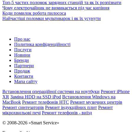
Топ-5 частих поломок зарядних станцій та як їх розпізнати
Чому електрочайник не вимикається під час кипіння
Коди помилок робота пилососа
Найчастіші поломки мультиварок і як їх усунути
Про нас
Политика конфіденційності
Послуги
Новини
Бренди
Партнери
Продаж
Контакти
Мапа сайту
Встановлення операційної системи на ноутбуки
Ремонт iPhone
XR
Заміна HDD на SSD iPod
Встановлення Windows на
MacBook
Ремонт телефонів HTC
Ремонт музичних центрів
Ремонт синтезаторів
Ремонт індукційних плит
Ремонт
мікрохвильові печі
Ремонт телефонів - виїзд
© 2008-2026 «Smart Service»