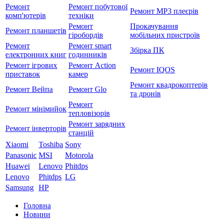
Ремонт
Ремонт побутової
Ремонт MP3 плеєрів
комп'ютерів
техніки
Ремонт
Прокачування
Ремонт планшетів
гіробордів
мобільних пристроїв
Ремонт
Ремонт smart
Збірка ПК
електронних книг
годинників
Ремонт ігрових
Ремонт Action
Ремонт IQOS
приставок
камер
Ремонт квадрокоптерів
Ремонт Вейпа
Ремонт Glo
та дронів
Ремонт
Ремонт мiнiмийок
тепловізорів
Ремонт зарядних
Ремонт інверторів
станцій
Xiaomi
Toshiba
Sony
Panasonic
MSI
Motorola
Huawei
Lenovo
Phitdps
Lenovo
Phitdps
LG
Samsung
HP
Головна
Новини