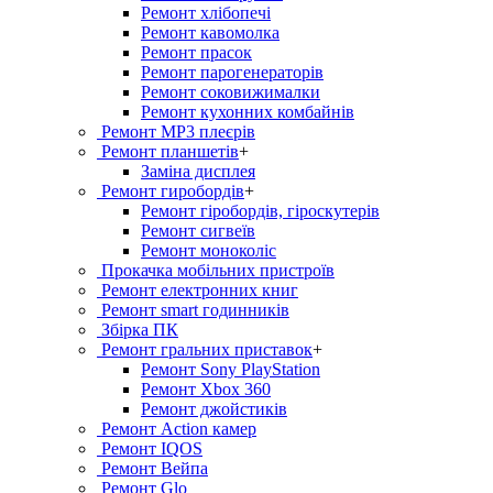
Ремонт хлiбопечi
Ремонт кавомолка
Ремонт прасок
Ремонт парогенераторiв
Ремонт соковижималки
Ремонт кухонних комбайнів
Ремонт MP3 плеєрів
Ремонт планшетів
+
Заміна дисплея
Ремонт гиробордiв
+
Ремонт гіробордів, гіроскутерів
Ремонт сигвеїв
Ремонт моноколіс
Прокачка мобільних пристроїв
Ремонт електронних книг
Ремонт smart годинників
Збірка ПК
Ремонт гральних приставок
+
Ремонт Sony PlayStation
Ремонт Xbox 360
Ремонт джойстиків
Ремонт Action камер
Ремонт IQOS
Ремонт Вейпа
Ремонт Glo