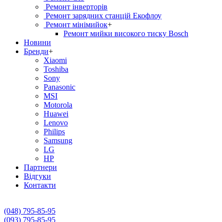
Ремонт інверторів
Ремонт зарядних станцій Екофлоу
Ремонт мiнiмийок
+
Ремонт мийки високого тиску Bosch
Новини
Бренди
+
Xiaomi
Toshiba
Sony
Panasonic
MSI
Motorola
Huawei
Lenovo
Philips
Samsung
LG
HP
Партнери
Вiдгуки
Контакти
(048) 795-85-95
(093) 795-85-95