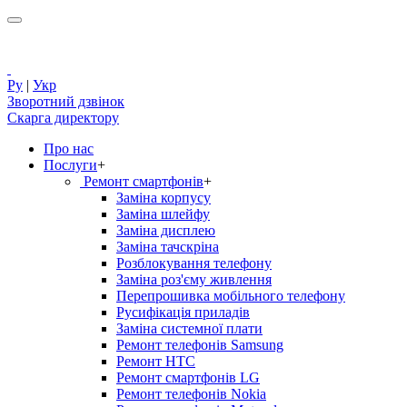
Ру
|
Укр
Зворотний дзвінок
Скарга директору
Про нас
Послуги
+
Ремонт смартфонів
+
Заміна корпусу
Заміна шлейфу
Заміна дисплею
Заміна тачскріна
Розблокування телефону
Заміна роз'єму живлення
Перепрошивка мобільного телефону
Русифікація приладів
Заміна системної плати
Ремонт телефонів Samsung
Ремонт HTC
Ремонт смартфонів LG
Ремонт телефонів Nokia