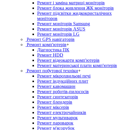
Ремонт і заміна матриці моніторів
Ремонт блока живлення ЖК моніторів
Ремонт підсвітки жидкокристалічних
моніторов
Ремонт моніторів Samsung
Ремонт моніторів ASUS
Ремонт моніторів LG
Ремонт GPS навігаторів
Ремонт комп'ютерів
+
Діагностика ПК
Ремонт HDD
Ремонт відеокарти комп'ютерів
Ремонт материнської плати комп'ютерів
Ремонт побутової техніки
+
Ремонт мікрохвильові печі
Ремонт індукційних плит
Ремонт кавомашин
Ремонт роботів-пилососів
Ремонт синтезаторів
Ремонт блендерiв
Ремонт мiксерiв
Ремонт електрочайників
Ремонт мультиварок
Ремонт пароварок
Ремонт м'ясорубок