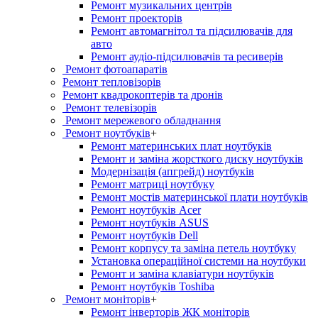
Ремонт музикальних центрів
Ремонт проекторів
Ремонт автомагнітол та підсилювачів для
авто
Ремонт аудіо-підсилювачів та ресиверів
Ремонт фотоапаратів
Ремонт тепловізорів
Ремонт квадрокоптерів та дронів
Ремонт телевізорів
Ремонт мережевого обладнання
Ремонт ноутбуків
+
Ремонт материнських плат ноутбуків
Ремонт и заміна жорсткого диску ноутбуків
Модернізація (апгрейд) ноутбуків
Ремонт матриці ноутбуку
Ремонт мостів материнської плати ноутбуків
Ремонт ноутбуків Acer
Ремонт ноутбуків ASUS
Ремонт ноутбуків Dell
Ремонт корпусу та заміна петель ноутбуку
Установка операційної системи на ноутбуки
Ремонт и заміна клавіатури ноутбуків
Ремонт ноутбуків Toshiba
Ремонт моніторів
+
Ремонт інверторів ЖК моніторів