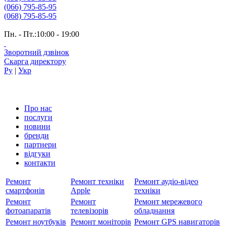
(066) 795-85-95
(068) 795-85-95
Пн. - Пт.:10:00 - 19:00
Зворотний дзвінок
Скарга директору
Ру
|
Укр
Про нас
послуги
новини
бренди
партнери
вiдгуки
контакти
Ремонт
Ремонт техніки
Ремонт аудіо-відео
смартфонів
Apple
техніки
Ремонт
Ремонт
Ремонт мережевого
фотоапаратів
телевізорів
обладнання
Ремонт ноутбуків
Ремонт моніторів
Ремонт GPS навигаторів