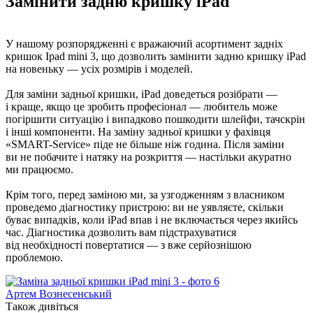
Замінити задню кришку iPad
У нашому розпорядженні є вражаючий асортимент задніх
кришок Ipad mini 3, що дозволить замінити задню кришку iPad
на новеньку — усіх розмірів і моделей.
Для заміни задньої кришки, iPad доведеться розібрати —
і краще, якщо це зробить професіонал — любитель може
погіршити ситуацію і випадково пошкодити шлейфи, тачскрін
і інші компоненти. На заміну задньої кришки у фахівця
«SMART-Service» піде не більше ніж година. Після заміни
ви не побачите і натяку на розкриття — настільки акуратно
ми працюємо.
Крім того, перед заміною ми, за узгодженням з власником
проведемо діагностику пристрою: ви не уявляєте, скільки
буває випадків, коли iPad впав і не включається через якийсь
час. Діагностика дозволить вам підстрахуватися
від необхідності повертатися — з вже серйознішою
проблемою.
Артем Вознесенський
Також дивіться