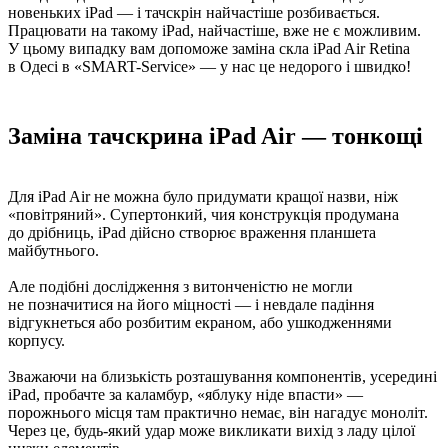
новеньких iPad — і тачскрін найчастіше розбивається.
Працювати на такому iPad, найчастіше, вже не є можливим.
У цьому випадку вам допоможе заміна скла iPad Air Retina
в Одесі в «SMART-Service» — у нас це недорого і швидко!
Заміна тачскрина iPad Air — тонкощі
Для iPad Air не можна було придумати кращої назви, ніж
«повітряний». Супертонкий, чия конструкція продумана
до дрібниць, iPad дійсно створює враження планшета
майбутнього.
Але подібні дослідження з витонченістю не могли
не позначитися на його міцності — і невдале падіння
відгукнеться або розбитим екраном, або ушкодженнями
корпусу.
Зважаючи на близькість розташування компонентів, усередині
iPad, пробачте за каламбур, «яблуку ніде впасти» —
порожнього місця там практично немає, він нагадує моноліт.
Через це, будь-який удар може викликати вихід з ладу цілої