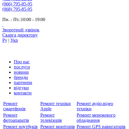
(066) 795-85-95
(068) 795-85-95
Пн. - Пт.:10:00 - 19:00
Зворотний дзвінок
Скарга директору
Ру
|
Укр
Про нас
послуги
новини
бренди
партнери
вiдгуки
контакти
Ремонт
Ремонт техніки
Ремонт аудіо-відео
смартфонів
Apple
техніки
Ремонт
Ремонт
Ремонт мережевого
фотоапаратів
телевізорів
обладнання
Ремонт ноутбуків
Ремонт моніторів
Ремонт GPS навигаторів