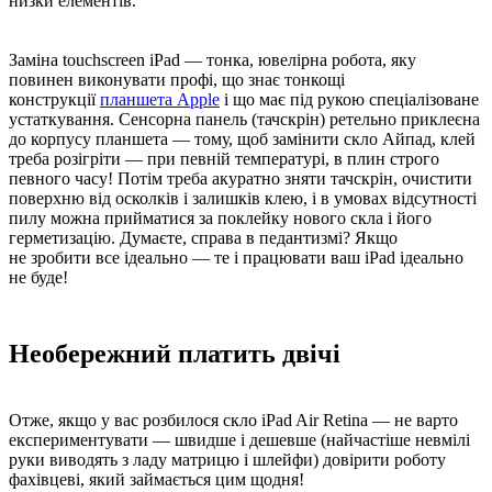
низки елементів.
Заміна touchscreen iPad — тонка, ювелірна робота, яку
повинен виконувати профі, що знає тонкощі
конструкції
планшета Apple
і що має під рукою спеціалізоване
устаткування. Сенсорна панель (тачскрін) ретельно приклеєна
до корпусу планшета — тому, щоб замінити скло Айпад, клей
треба розігріти — при певній температурі, в плин строго
певного часу! Потім треба акуратно зняти тачскрін, очистити
поверхню від осколків і залишків клею, і в умовах відсутності
пилу можна прийматися за поклейку нового скла і його
герметизацію. Думаєте, справа в педантизмі? Якщо
не зробити все ідеально — те і працювати ваш iPad ідеально
не буде!
Необережний платить двічі
Отже, якщо у вас розбилося скло iPad Air Retina — не варто
експериментувати — швидше і дешевше (найчастіше невмілі
руки виводять з ладу матрицю і шлейфи) довірити роботу
фахівцеві, який займається цим щодня!