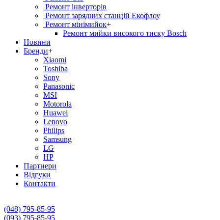
Ремонт інверторів
Ремонт зарядних станцій Екофлоу
Ремонт мiнiмийок
+
Ремонт мийки високого тиску Bosch
Новини
Бренди
+
Xiaomi
Toshiba
Sony
Panasonic
MSI
Motorola
Huawei
Lenovo
Philips
Samsung
LG
HP
Партнери
Вiдгуки
Контакти
(048) 795-85-95
(093) 795-85-95