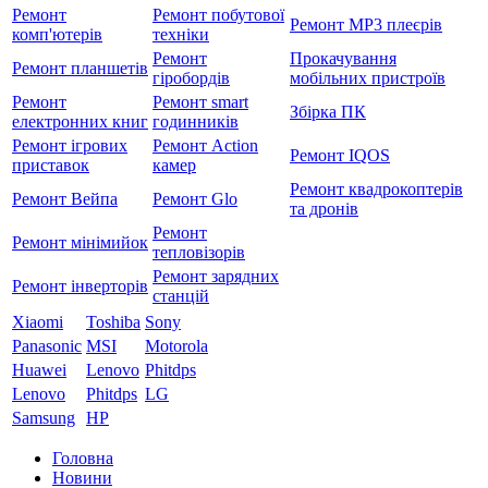
Ремонт
Ремонт побутової
Ремонт MP3 плеєрів
комп'ютерів
техніки
Ремонт
Прокачування
Ремонт планшетів
гіробордів
мобільних пристроїв
Ремонт
Ремонт smart
Збірка ПК
електронних книг
годинників
Ремонт ігрових
Ремонт Action
Ремонт IQOS
приставок
камер
Ремонт квадрокоптерів
Ремонт Вейпа
Ремонт Glo
та дронів
Ремонт
Ремонт мiнiмийок
тепловізорів
Ремонт зарядних
Ремонт інверторів
станцій
Xiaomi
Toshiba
Sony
Panasonic
MSI
Motorola
Huawei
Lenovo
Phitdps
Lenovo
Phitdps
LG
Samsung
HP
Головна
Новини