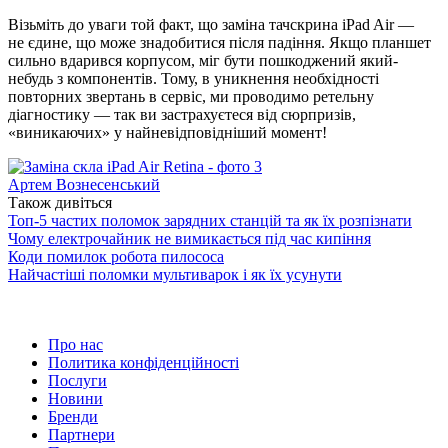
Візьміть до уваги той факт, що заміна тачскрина iPad Air —
не єдине, що може знадобитися після падіння. Якщо планшет
сильно вдарився корпусом, міг бути пошкоджений який-
небудь з компонентів. Тому, в уникнення необхідності
повторних звертань в сервіс, ми проводимо ретельну
діагностику — так ви застрахуєтеся від сюрпризів,
«виникаючих» у найневідповідніший момент!
Артем Вознесенський
Також дивіться
Топ-5 частих поломок зарядних станцій та як їх розпізнати
Чому електрочайник не вимикається під час кипіння
Коди помилок робота пилососа
Найчастіші поломки мультиварок і як їх усунути
Про нас
Политика конфіденційності
Послуги
Новини
Бренди
Партнери