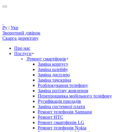
Ру
|
Укр
Зворотний дзвінок
Скарга директору
Про нас
Послуги
+
Ремонт смартфонів
+
Заміна корпусу
Заміна шлейфу
Заміна дисплею
Заміна тачскріна
Розблокування телефону
Заміна роз'єму живлення
Перепрошивка мобільного телефону
Русифікація приладів
Заміна системної плати
Ремонт телефонів Samsung
Ремонт HTC
Ремонт смартфонів LG
Ремонт телефонів Nokia