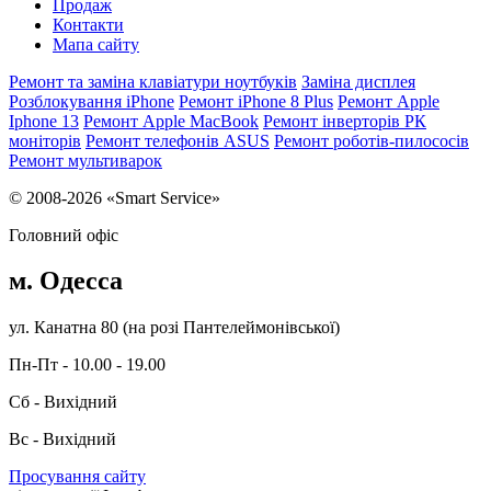
Продаж
Контакти
Мапа сайту
Ремонт та заміна клавіатури ноутбуків
Заміна дисплея
Розблокування iPhone
Ремонт iPhone 8 Plus
Ремонт Apple
Iphone 13
Ремонт Apple MacBook
Ремонт інверторів РК
моніторів
Ремонт телефонів ASUS
Ремонт роботів-пилососів
Ремонт мультиварок
© 2008-2026 «Smart Service»
Головний офіс
м. Одесса
ул. Канатна 80 (на розі Пантелеймонівської)
Пн-Пт - 10.00 - 19.00
Сб - Вихідний
Вс - Вихідний
Просування сайту