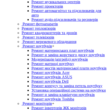
Ремонт музикальних центрів
Ремонт проекторів
Ремонт автомагнітол та підсилювачів для
авто
Ремонт аудіо-підсилювачів та ресиверів
Ремонт фотоапаратів
Ремонт тепловізорів
Ремонт квадрокоптерів та дронів
Ремонт телевізорів
Ремонт мережевого обладнання
Ремонт ноутбуків
+
Ремонт материнських плат ноутбуків
Ремонт и заміна жорсткого диску ноутбуків
Модернізація (апгрейд) ноутбуків
Ремонт матриці ноутбуку
Ремонт мостів материнської плати ноутбуків
Ремонт ноутбуків Acer
Ремонт ноутбуків ASUS
Ремонт ноутбуків Dell
Ремонт корпусу та заміна петель ноутбуку
Установка операційної системи на ноутбуки
Ремонт и заміна клавіатури ноутбуків
Ремонт ноутбуків Toshiba
Ремонт моніторів
+
Ремонт інверторів ЖК моніторів