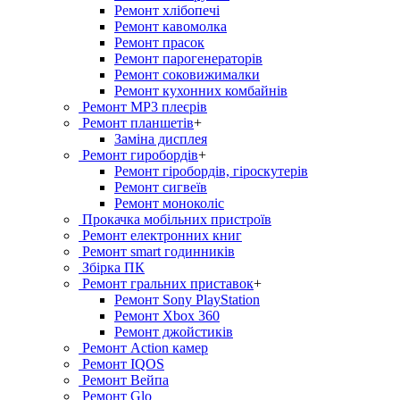
Ремонт хлiбопечi
Ремонт кавомолка
Ремонт прасок
Ремонт парогенераторiв
Ремонт соковижималки
Ремонт кухонних комбайнів
Ремонт MP3 плеєрів
Ремонт планшетів
+
Заміна дисплея
Ремонт гиробордiв
+
Ремонт гіробордів, гіроскутерів
Ремонт сигвеїв
Ремонт моноколіс
Прокачка мобільних пристроїв
Ремонт електронних книг
Ремонт smart годинників
Збірка ПК
Ремонт гральних приставок
+
Ремонт Sony PlayStation
Ремонт Xbox 360
Ремонт джойстиків
Ремонт Action камер
Ремонт IQOS
Ремонт Вейпа
Ремонт Glo