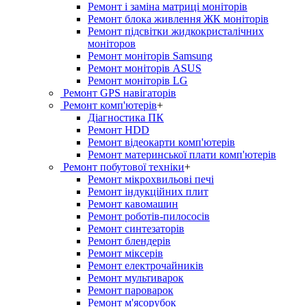
Ремонт і заміна матриці моніторів
Ремонт блока живлення ЖК моніторів
Ремонт підсвітки жидкокристалічних
моніторов
Ремонт моніторів Samsung
Ремонт моніторів ASUS
Ремонт моніторів LG
Ремонт GPS навігаторів
Ремонт комп'ютерів
+
Діагностика ПК
Ремонт HDD
Ремонт відеокарти комп'ютерів
Ремонт материнської плати комп'ютерів
Ремонт побутової техніки
+
Ремонт мікрохвильові печі
Ремонт індукційних плит
Ремонт кавомашин
Ремонт роботів-пилососів
Ремонт синтезаторів
Ремонт блендерiв
Ремонт мiксерiв
Ремонт електрочайників
Ремонт мультиварок
Ремонт пароварок
Ремонт м'ясорубок