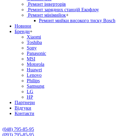
Ремонт інверторів
Ремонт зарядних станцій Екофлоу
Ремонт мiнiмийок
+
Ремонт мийки високого тиску Bosch
Новини
Бренди
+
Xiaomi
Toshiba
Sony
Panasonic
MSI
Motorola
Huawei
Lenovo
Philips
Samsung
LG
HP
Партнери
Вiдгуки
Контакти
(048) 795-85-95
(093) 795-85-95