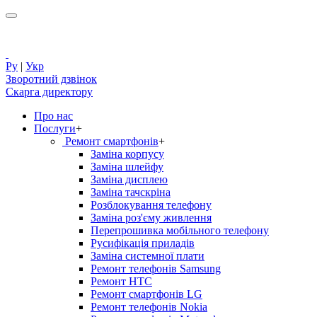
Ру
|
Укр
Зворотний дзвінок
Скарга директору
Про нас
Послуги
+
Ремонт смартфонів
+
Заміна корпусу
Заміна шлейфу
Заміна дисплею
Заміна тачскріна
Розблокування телефону
Заміна роз'єму живлення
Перепрошивка мобільного телефону
Русифікація приладів
Заміна системної плати
Ремонт телефонів Samsung
Ремонт HTC
Ремонт смартфонів LG
Ремонт телефонів Nokia