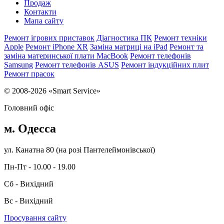
Продаж
Контакти
Мапа сайту
Ремонт ігрових приставок
Діагностика ПК
Ремонт техніки
Apple
Ремонт iPhone XR
Заміна матриці на iPad
Ремонт та
заміна материнської плати MacBook
Ремонт телефонів
Samsung
Ремонт телефонів ASUS
Ремонт індукційних плит
Ремонт прасок
© 2008-2026 «Smart Service»
Головний офіс
м. Одесса
ул. Канатна 80 (на розі Пантелеймонівської)
Пн-Пт - 10.00 - 19.00
Сб - Вихідний
Вс - Вихідний
Просування сайту