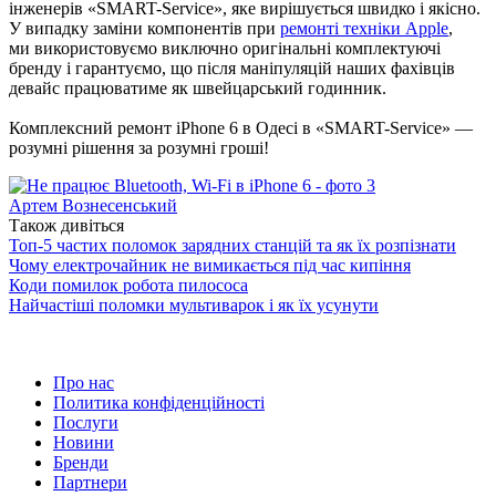
інженерів «SMART-Service», яке вирішується швидко і якісно.
У випадку заміни компонентів при
ремонті техніки Apple
,
ми використовуємо виключно оригінальні комплектуючі
бренду і гарантуємо, що після маніпуляцій наших фахівців
девайс працюватиме як швейцарський годинник.
Комплексний ремонт iPhone 6 в Одесі в «SMART-Service» —
розумні рішення за розумні гроші!
Артем Вознесенський
Також дивіться
Топ-5 частих поломок зарядних станцій та як їх розпізнати
Чому електрочайник не вимикається під час кипіння
Коди помилок робота пилососа
Найчастіші поломки мультиварок і як їх усунути
Про нас
Политика конфіденційності
Послуги
Новини
Бренди
Партнери