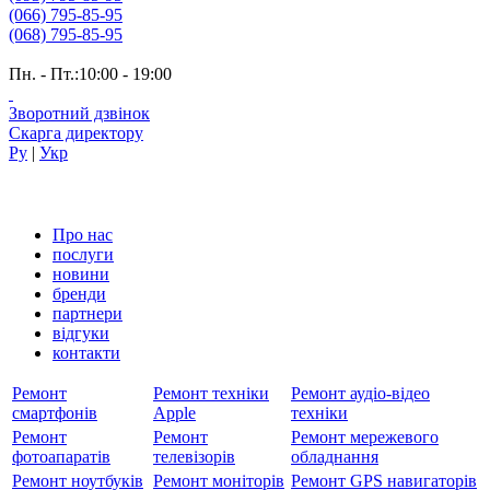
(066) 795-85-95
(068) 795-85-95
Пн. - Пт.:10:00 - 19:00
Зворотний дзвінок
Скарга директору
Ру
|
Укр
Про нас
послуги
новини
бренди
партнери
вiдгуки
контакти
Ремонт
Ремонт техніки
Ремонт аудіо-відео
смартфонів
Apple
техніки
Ремонт
Ремонт
Ремонт мережевого
фотоапаратів
телевізорів
обладнання
Ремонт ноутбуків
Ремонт моніторів
Ремонт GPS навигаторів