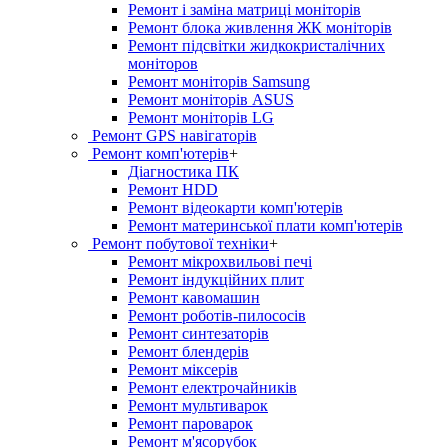
Ремонт і заміна матриці моніторів
Ремонт блока живлення ЖК моніторів
Ремонт підсвітки жидкокристалічних
моніторов
Ремонт моніторів Samsung
Ремонт моніторів ASUS
Ремонт моніторів LG
Ремонт GPS навігаторів
Ремонт комп'ютерів
+
Діагностика ПК
Ремонт HDD
Ремонт відеокарти комп'ютерів
Ремонт материнської плати комп'ютерів
Ремонт побутової техніки
+
Ремонт мікрохвильові печі
Ремонт індукційних плит
Ремонт кавомашин
Ремонт роботів-пилососів
Ремонт синтезаторів
Ремонт блендерiв
Ремонт мiксерiв
Ремонт електрочайників
Ремонт мультиварок
Ремонт пароварок
Ремонт м'ясорубок