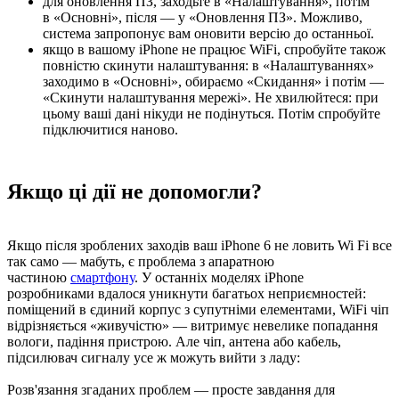
для оновлення ПЗ, заходьте в «Налаштування», потім
в «Основні», після — у «Оновлення ПЗ». Можливо,
система запропонує вам оновити версію до останньої.
якщо в вашому iPhone не працює WiFi, спробуйте також
повністю скинути налаштування: в «Налаштуваннях»
заходимо в «Основні», обираємо «Скидання» і потім —
«Скинути налаштування мережі». Не хвилюйтеся: при
цьому ваші дані нікуди не подінуться. Потім спробуйте
підключитися наново.
Якщо ці дії не допомогли?
Якщо після зроблених заходів ваш iPhone 6 не ловить Wi Fi все
так само — мабуть, є проблема з апаратною
частиною
смартфону
. У останніх моделях iPhone
розробниками вдалося уникнути багатьох неприємностей:
поміщений в єдиний корпус з супутніми елементами, WiFi чіп
відрізняється «живучістю» — витримує невелике попадання
вологи, падіння пристрою. Але чіп, антена або кабель,
підсилювач сигналу усе ж можуть вийти з ладу:
Розв'язання згаданих проблем — просте завдання для