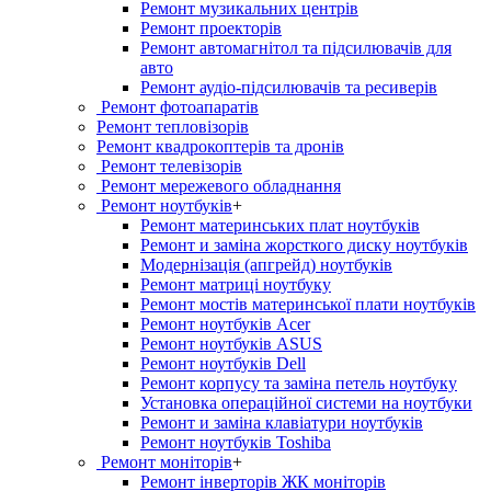
Ремонт музикальних центрів
Ремонт проекторів
Ремонт автомагнітол та підсилювачів для
авто
Ремонт аудіо-підсилювачів та ресиверів
Ремонт фотоапаратів
Ремонт тепловізорів
Ремонт квадрокоптерів та дронів
Ремонт телевізорів
Ремонт мережевого обладнання
Ремонт ноутбуків
+
Ремонт материнських плат ноутбуків
Ремонт и заміна жорсткого диску ноутбуків
Модернізація (апгрейд) ноутбуків
Ремонт матриці ноутбуку
Ремонт мостів материнської плати ноутбуків
Ремонт ноутбуків Acer
Ремонт ноутбуків ASUS
Ремонт ноутбуків Dell
Ремонт корпусу та заміна петель ноутбуку
Установка операційної системи на ноутбуки
Ремонт и заміна клавіатури ноутбуків
Ремонт ноутбуків Toshiba
Ремонт моніторів
+
Ремонт інверторів ЖК моніторів