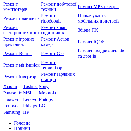
Ремонт
Ремонт побутової
Ремонт MP3 плеєрів
комп'ютерів
техніки
Ремонт
Прокачування
Ремонт планшетів
гіробордів
мобільних пристроїв
Ремонт
Ремонт smart
Збірка ПК
електронних книг
годинників
Ремонт ігрових
Ремонт Action
Ремонт IQOS
приставок
камер
Ремонт квадрокоптерів
Ремонт Вейпа
Ремонт Glo
та дронів
Ремонт
Ремонт мiнiмийок
тепловізорів
Ремонт зарядних
Ремонт інверторів
станцій
Xiaomi
Toshiba
Sony
Panasonic
MSI
Motorola
Huawei
Lenovo
Phitdps
Lenovo
Phitdps
LG
Samsung
HP
Головна
Новини