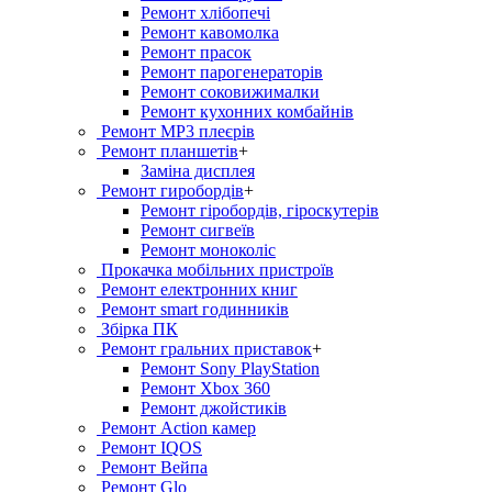
Ремонт хлiбопечi
Ремонт кавомолка
Ремонт прасок
Ремонт парогенераторiв
Ремонт соковижималки
Ремонт кухонних комбайнів
Ремонт MP3 плеєрів
Ремонт планшетів
+
Заміна дисплея
Ремонт гиробордiв
+
Ремонт гіробордів, гіроскутерів
Ремонт сигвеїв
Ремонт моноколіс
Прокачка мобільних пристроїв
Ремонт електронних книг
Ремонт smart годинників
Збірка ПК
Ремонт гральних приставок
+
Ремонт Sony PlayStation
Ремонт Xbox 360
Ремонт джойстиків
Ремонт Action камер
Ремонт IQOS
Ремонт Вейпа
Ремонт Glo