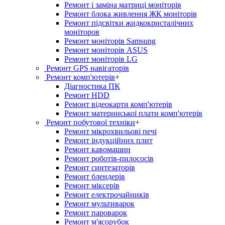
Ремонт і заміна матриці моніторів
Ремонт блока живлення ЖК моніторів
Ремонт підсвітки жидкокристалічних
моніторов
Ремонт моніторів Samsung
Ремонт моніторів ASUS
Ремонт моніторів LG
Ремонт GPS навігаторів
Ремонт комп'ютерів
+
Діагностика ПК
Ремонт HDD
Ремонт відеокарти комп'ютерів
Ремонт материнської плати комп'ютерів
Ремонт побутової техніки
+
Ремонт мікрохвильові печі
Ремонт індукційних плит
Ремонт кавомашин
Ремонт роботів-пилососів
Ремонт синтезаторів
Ремонт блендерiв
Ремонт мiксерiв
Ремонт електрочайників
Ремонт мультиварок
Ремонт пароварок
Ремонт м'ясорубок