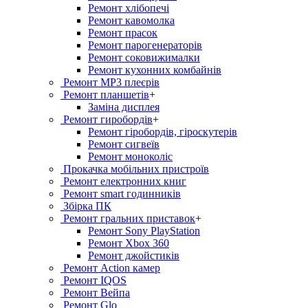
Ремонт хлiбопечi
Ремонт кавомолка
Ремонт прасок
Ремонт парогенераторiв
Ремонт соковижималки
Ремонт кухонних комбайнів
Ремонт MP3 плеєрів
Ремонт планшетів
+
Заміна дисплея
Ремонт гиробордiв
+
Ремонт гіробордів, гіроскутерів
Ремонт сигвеїв
Ремонт моноколіс
Прокачка мобільних пристроїв
Ремонт електронних книг
Ремонт smart годинників
Збірка ПК
Ремонт гральних приставок
+
Ремонт Sony PlayStation
Ремонт Xbox 360
Ремонт джойстиків
Ремонт Action камер
Ремонт IQOS
Ремонт Вейпа
Ремонт Glo