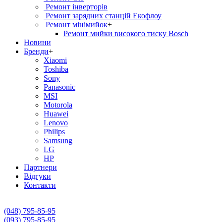
Ремонт інверторів
Ремонт зарядних станцій Екофлоу
Ремонт мiнiмийок
+
Ремонт мийки високого тиску Bosch
Новини
Бренди
+
Xiaomi
Toshiba
Sony
Panasonic
MSI
Motorola
Huawei
Lenovo
Philips
Samsung
LG
HP
Партнери
Вiдгуки
Контакти
(048) 795-85-95
(093) 795-85-95