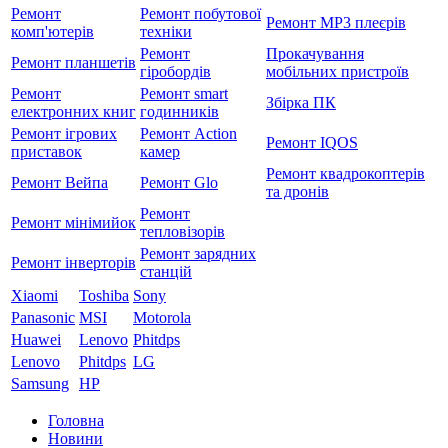
Ремонт
Ремонт побутової
Ремонт MP3 плеєрів
комп'ютерів
техніки
Ремонт
Прокачування
Ремонт планшетів
гіробордів
мобільних пристроїв
Ремонт
Ремонт smart
Збірка ПК
електронних книг
годинників
Ремонт ігрових
Ремонт Action
Ремонт IQOS
приставок
камер
Ремонт квадрокоптерів
Ремонт Вейпа
Ремонт Glo
та дронів
Ремонт
Ремонт мiнiмийок
тепловізорів
Ремонт зарядних
Ремонт інверторів
станцій
Xiaomi
Toshiba
Sony
Panasonic
MSI
Motorola
Huawei
Lenovo
Phitdps
Lenovo
Phitdps
LG
Samsung
HP
Головна
Новини