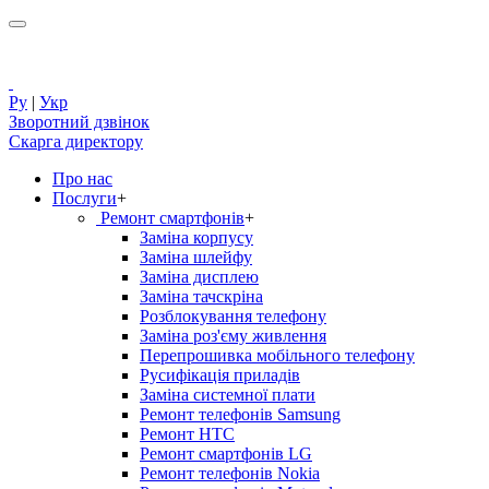
Ру
|
Укр
Зворотний дзвінок
Скарга директору
Про нас
Послуги
+
Ремонт смартфонів
+
Заміна корпусу
Заміна шлейфу
Заміна дисплею
Заміна тачскріна
Розблокування телефону
Заміна роз'єму живлення
Перепрошивка мобільного телефону
Русифікація приладів
Заміна системної плати
Ремонт телефонів Samsung
Ремонт HTC
Ремонт смартфонів LG
Ремонт телефонів Nokia