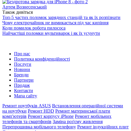
Артем Вознесенський
Також дивіться
Топ-5 частих поломок зарядних станцій та як їх розпізнати
Чому електрочайник не вимикається під час кипіння
Коди помилок робота пилососа
Найчастіші поломки мультиварок і як їх усунути
Про нас
Политика конфіденційності
Послуги
Новини
Бренди
Партнери
Продаж
Контакти
Мапа сайту
Ремонт ноутбуків ASUS
Встановлення операційної системи
на ноутбуки
Ремонт HDD
Ремонт материнської плати
комп'ютерів
Ремонт корпусу iPhone
Ремонт мобільних
телефонів та смартфонів
Заміна роз'єму живлення
Перепрошивка мобільного телефону
Ремонт індукційних плит