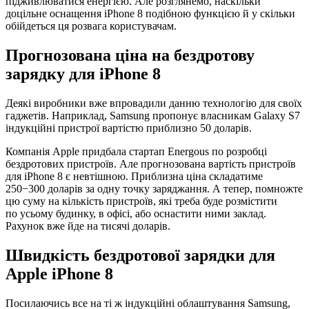
підживлюватися енергією. Але розглянемо, наскільки
доцільне оснащення iPhone 8 подібною функцією й у скільки
обійдеться ця розвага користувачам.
Прогнозована ціна на бездротову
зарядку для iPhone 8
Деякі виробники вже впровадили данню технологію для своїх
гаджетів. Наприклад, Samsung пропонує власникам Galaxy S7
індукційні пристрої вартістю приблизно 50 доларів.
Компанія Apple придбала стартап Energous по розробці
бездротових пристроїв. Але прогнозована вартість пристроїв
для iPhone 8 є невтішною. Приблизна ціна складатиме
250−300 доларів за одну точку заряджання. А тепер, помножте
цю суму на кількість пристроїв, які треба буде розмістити
по усьому будинку, в офісі, або оснастити ними заклад.
Рахунок вже йде на тисячі доларів.
Швидкість бездротової зарядки для
Apple iPhone 8
Посилаючись все на ті ж індукційні облаштування Samsung,