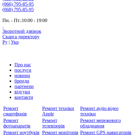
(066) 795-85-95
(068) 795-85-95
Пн. - Пт.:10:00 - 19:00
Зворотний дзвінок
Скарга директору
Ру
|
Укр
Про нас
послуги
новини
бренди
партнери
вiдгуки
контакти
Ремонт
Ремонт техніки
Ремонт аудіо-відео
смартфонів
Apple
техніки
Ремонт
Ремонт
Ремонт мережевого
фотоапаратів
телевізорів
обладнання
Ремонт ноутбуків
Ремонт моніторів
Ремонт GPS навигаторів