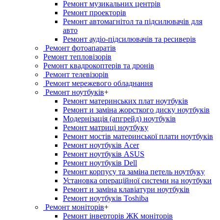
Ремонт музикальних центрів
Ремонт проекторів
Ремонт автомагнітол та підсилювачів для
авто
Ремонт аудіо-підсилювачів та ресиверів
Ремонт фотоапаратів
Ремонт тепловізорів
Ремонт квадрокоптерів та дронів
Ремонт телевізорів
Ремонт мережевого обладнання
Ремонт ноутбуків
+
Ремонт материнських плат ноутбуків
Ремонт и заміна жорсткого диску ноутбуків
Модернізація (апгрейд) ноутбуків
Ремонт матриці ноутбуку
Ремонт мостів материнської плати ноутбуків
Ремонт ноутбуків Acer
Ремонт ноутбуків ASUS
Ремонт ноутбуків Dell
Ремонт корпусу та заміна петель ноутбуку
Установка операційної системи на ноутбуки
Ремонт и заміна клавіатури ноутбуків
Ремонт ноутбуків Toshiba
Ремонт моніторів
+
Ремонт інверторів ЖК моніторів