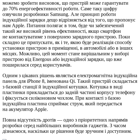
можемо зробити висновок, що пристрій може гарантувати
до 70% енергоефективності роботи. Саме таку цифру
озвучили розробники Samsung. Але принцип роботи
індукційної зарядки дещо відрізняється від того, що пропонує
нам Apple. Питання полягає в том, буде чи забезпечений
такий же високий рівень ефективності, якщо смартфон
не контактуватиме з поверхнею зарядного пристрою. Поки
складно це припускати, як і те, якою буде реалізація способу
установки пристрою в приміщенні, в автомобілі або в інших
місцях. Можливо, цей момент стане вирішальним у виборі
пристрою від Energous або індукційної зарядки, що вже
поширилася серед користувачів.
Одним з цікавих рішень являється електромагнітна індукційна
панель для iPhone 8, іменована Qi. Такий пристрій складається
з базовій станції й індукційної котушки. Котушка в виді
пластинки прикладається до задній частині корпусу телефону
і фіксується силіконовим чохлом. При контакті з базою
індукційна пластина сприймає струм, який передається
на акумулятор Apple.
Повна відсутність дротів — одно з пріоритетних напрямів
розробки серед найбільших виробників гаджетів. З часом
дізнаємося, наскільки це рішення буде зручним і доступним.