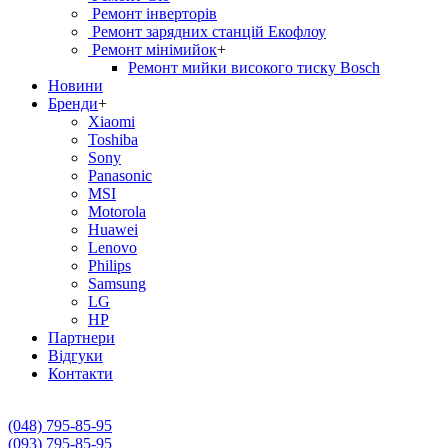
Ремонт інверторів
Ремонт зарядних станцій Екофлоу
Ремонт мiнiмийок
+
Ремонт мийки високого тиску Bosch
Новини
Бренди
+
Xiaomi
Toshiba
Sony
Panasonic
MSI
Motorola
Huawei
Lenovo
Philips
Samsung
LG
HP
Партнери
Вiдгуки
Контакти
(048) 795-85-95
(093) 795-85-95