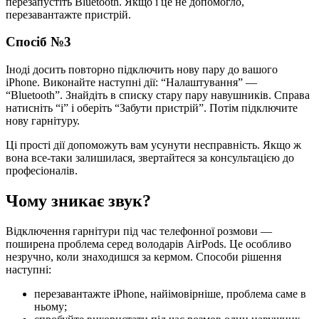
перезапустіть Bluetooth. Якщо і це не допомогло,
перезавантажте пристрій.
Спосіб №3
Іноді досить повторно підключить нову пару до вашого
iPhone. Виконайте наступні дії: “Налаштування” —
“Bluetooth”. Знайдіть в списку стару пару навушників. Справа
натисніть “i” і оберіть “Забути пристрій”. Потім підключите
нову гарнітуру.
Ці прості дії допоможуть вам усунути несправність. Якщо ж
вона все-таки залишилася, звертайтеся за консультацією до
професіоналів.
Чому зникає звук?
Відключення гарнітури під час телефонної розмови —
поширена проблема серед володарів AirPods. Це особливо
незручно, коли знаходишся за кермом. Способи рішення
наступні:
перезавантажте iPhone, найімовірніше, проблема саме в
ньому;