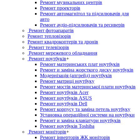
Ремонт музикальних центрів
Ремонт проекторів
Ремонт автомагнітол та підсилювачів для
авто
Ремонт аудіо-підсилювачів та ресиверів
Ремонт фотоапаратів
Ремонт тепловізорів
Ремонт квадрокоптерів та дронів
Ремонт телевізорів
Ремонт мережевого обладнання
Ремонт ноутбуків
+
Ремонт материнських плат ноутбуків
Ремонт и заміна жорсткого диску ноутбуків
Модернізація (апгрейд) ноутбуків
Ремонт матриці ноутбуку
Ремонт мостів материнської плати ноутбуків
Ремонт ноутбуків Acer
Ремонт ноутбуків ASUS
Ремонт ноутбуків Dell
Ремонт корпусу та заміна петель ноутбуку
Установка операційної системи на ноутбуки
Ремонт и заміна клавіатури ноутбуків
Ремонт ноутбуків Toshiba
Ремонт моніторів
+
Ремонт інверторів ЖК моніторів