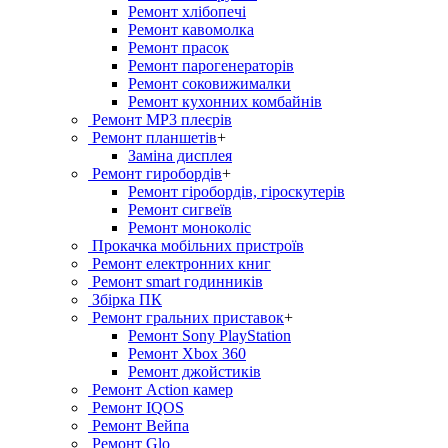
Ремонт хлiбопечi
Ремонт кавомолка
Ремонт прасок
Ремонт парогенераторiв
Ремонт соковижималки
Ремонт кухонних комбайнів
Ремонт MP3 плеєрів
Ремонт планшетів
+
Заміна дисплея
Ремонт гиробордiв
+
Ремонт гіробордів, гіроскутерів
Ремонт сигвеїв
Ремонт моноколіс
Прокачка мобільних пристроїв
Ремонт електронних книг
Ремонт smart годинників
Збірка ПК
Ремонт гральних приставок
+
Ремонт Sony PlayStation
Ремонт Xbox 360
Ремонт джойстиків
Ремонт Action камер
Ремонт IQOS
Ремонт Вейпа
Ремонт Glo