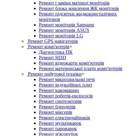
Ремонт і заміна матриці моніторів
Ремонт блока живлення ЖК моніторів
Ремонт підсвітки жидкокристалічних
моніторов
Ремонт моніторів Samsung
Ремонт моніторів ASUS
Ремонт моніторів LG
Ремонт GPS навігаторів
Ремонт комп'ютерів
+
Діагностика ПК
Ремонт HDD
Ремонт відеокарти комп'ютерів
Ремонт материнської плати комп'ютерів
Ремонт побутової техніки
+
Ремонт мікрохвильові печі
Ремонт індукційних плит
Ремонт кавомашин
Ремонт роботів-пилососів
Ремонт синтезаторів
Ремонт блендерiв
Ремонт мiксерiв
Ремонт електрочайників
Ремонт мультиварок
Ремонт пароварок
Ремонт м'ясорубок