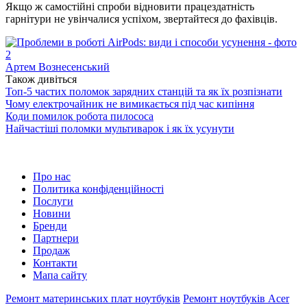
Якщо ж самостійні спроби відновити працездатність
гарнітури не увінчалися успіхом, звертайтеся до фахівців.
Артем Вознесенський
Також дивіться
Топ-5 частих поломок зарядних станцій та як їх розпізнати
Чому електрочайник не вимикається під час кипіння
Коди помилок робота пилососа
Найчастіші поломки мультиварок і як їх усунути
Про нас
Политика конфіденційності
Послуги
Новини
Бренди
Партнери
Продаж
Контакти
Мапа сайту
Ремонт материнських плат ноутбуків
Ремонт ноутбуків Acer