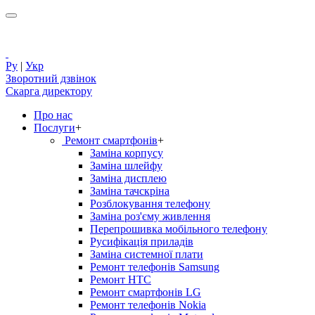
Ру
|
Укр
Зворотний дзвінок
Скарга директору
Про нас
Послуги
+
Ремонт смартфонів
+
Заміна корпусу
Заміна шлейфу
Заміна дисплею
Заміна тачскріна
Розблокування телефону
Заміна роз'єму живлення
Перепрошивка мобільного телефону
Русифікація приладів
Заміна системної плати
Ремонт телефонів Samsung
Ремонт HTC
Ремонт смартфонів LG
Ремонт телефонів Nokia