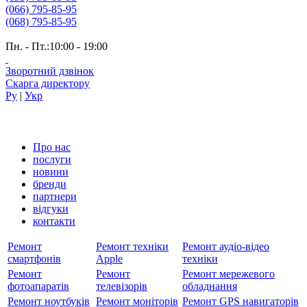
(066) 795-85-95
(068) 795-85-95
Пн. - Пт.:10:00 - 19:00
Зворотний дзвінок
Скарга директору
Ру
|
Укр
Про нас
послуги
новини
бренди
партнери
вiдгуки
контакти
Ремонт
Ремонт техніки
Ремонт аудіо-відео
смартфонів
Apple
техніки
Ремонт
Ремонт
Ремонт мережевого
фотоапаратів
телевізорів
обладнання
Ремонт ноутбуків
Ремонт моніторів
Ремонт GPS навигаторів