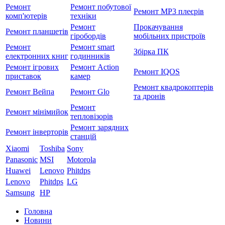
Ремонт
Ремонт побутової
Ремонт MP3 плеєрів
комп'ютерів
техніки
Ремонт
Прокачування
Ремонт планшетів
гіробордів
мобільних пристроїв
Ремонт
Ремонт smart
Збірка ПК
електронних книг
годинників
Ремонт ігрових
Ремонт Action
Ремонт IQOS
приставок
камер
Ремонт квадрокоптерів
Ремонт Вейпа
Ремонт Glo
та дронів
Ремонт
Ремонт мiнiмийок
тепловізорів
Ремонт зарядних
Ремонт інверторів
станцій
Xiaomi
Toshiba
Sony
Panasonic
MSI
Motorola
Huawei
Lenovo
Phitdps
Lenovo
Phitdps
LG
Samsung
HP
Головна
Новини