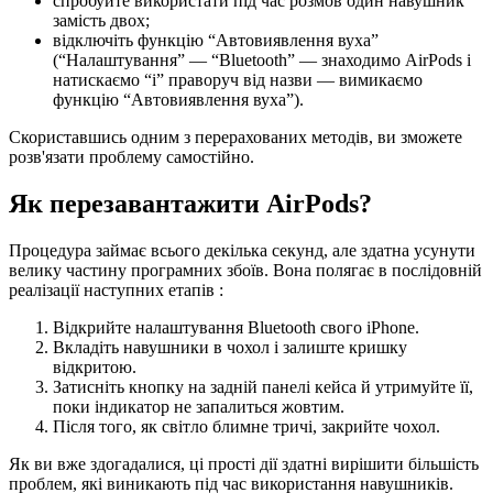
спробуйте використати під час розмов один навушник
замість двох;
відключіть функцію “Автовиявлення вуха”
(“Налаштування” — “Bluetooth” — знаходимо AirPods і
натискаємо “i” праворуч від назви — вимикаємо
функцію “Автовиявлення вуха”).
Скориставшись одним з перерахованих методів, ви зможете
розв'язати проблему самостійно.
Як перезавантажити AirPods?
Процедура займає всього декілька секунд, але здатна усунути
велику частину програмних збоїв. Вона полягає в послідовній
реалізації наступних етапів :
Відкрийте налаштування Bluetooth свого iPhone.
Вкладіть навушники в чохол і залиште кришку
відкритою.
Затисніть кнопку на задній панелі кейса й утримуйте її,
поки індикатор не запалиться жовтим.
Після того, як світло блимне тричі, закрийте чохол.
Як ви вже здогадалися, ці прості дії здатні вирішити більшість
проблем, які виникають під час використання навушників.