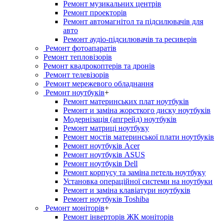
Ремонт музикальних центрів
Ремонт проекторів
Ремонт автомагнітол та підсилювачів для
авто
Ремонт аудіо-підсилювачів та ресиверів
Ремонт фотоапаратів
Ремонт тепловізорів
Ремонт квадрокоптерів та дронів
Ремонт телевізорів
Ремонт мережевого обладнання
Ремонт ноутбуків
+
Ремонт материнських плат ноутбуків
Ремонт и заміна жорсткого диску ноутбуків
Модернізація (апгрейд) ноутбуків
Ремонт матриці ноутбуку
Ремонт мостів материнської плати ноутбуків
Ремонт ноутбуків Acer
Ремонт ноутбуків ASUS
Ремонт ноутбуків Dell
Ремонт корпусу та заміна петель ноутбуку
Установка операційної системи на ноутбуки
Ремонт и заміна клавіатури ноутбуків
Ремонт ноутбуків Toshiba
Ремонт моніторів
+
Ремонт інверторів ЖК моніторів