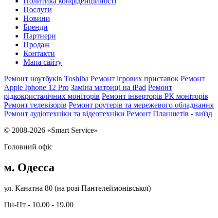
Политика конфіденційності
Послуги
Новини
Бренди
Партнери
Продаж
Контакти
Мапа сайту
Ремонт ноутбуків Toshiba
Ремонт ігрових приставок
Ремонт
Apple Iphone 12 Pro
Заміна матриці на iPad
Ремонт
рідкокристалічних моніторів
Ремонт інверторів РК моніторів
Ремонт телевізорів
Ремонт роутерів та мережевого обладнання
Ремонт аудіотехніки та відеотехніки
Ремонт Планшетів - виїзд
© 2008-2026 «Smart Service»
Головний офіс
м. Одесса
ул. Канатна 80 (на розі Пантелеймонівської)
Пн-Пт - 10.00 - 19.00