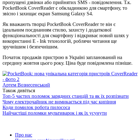
пропущені дзвінки або прийнятих SMS - повідомлення. Т.к.
PocketBook CoverReader є обкладинкою для смартфону, то
звісно і захищає екран Samsung Galaxy S4.
Як вважають творці PocketBook CoverReader те він є
ідеальним поєднанням стилю, захисту і додаткової
функціональності для смартфону і відкриває новий шлях у
використанні E - Ink технологій, роблячи читання ще
зручнішим і безпечнішим.
Початок продажів пристрою в Україні запланований на
середину жовтня цього року. Ціна буде повідомлена пізніше.
Артем Вознесенський
Також дивіться
Топ-5 частих поломок зарядних станцій та як їх розпізнати
Чому електрочайник не вимикається під час кипіння
Коди помилок робота пилососа
Найчастіші поломки мультиварок і як їх усунути
Про нас