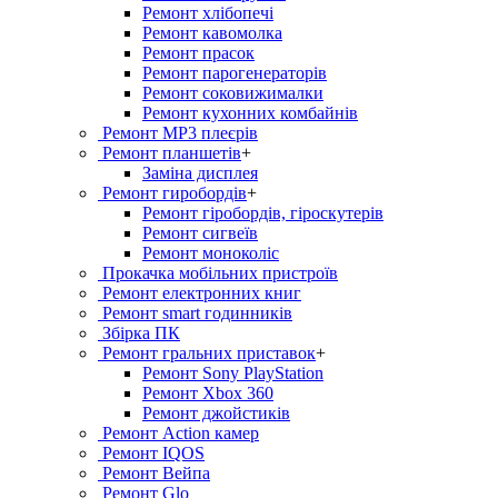
Ремонт хлiбопечi
Ремонт кавомолка
Ремонт прасок
Ремонт парогенераторiв
Ремонт соковижималки
Ремонт кухонних комбайнів
Ремонт MP3 плеєрів
Ремонт планшетів
+
Заміна дисплея
Ремонт гиробордiв
+
Ремонт гіробордів, гіроскутерів
Ремонт сигвеїв
Ремонт моноколіс
Прокачка мобільних пристроїв
Ремонт електронних книг
Ремонт smart годинників
Збірка ПК
Ремонт гральних приставок
+
Ремонт Sony PlayStation
Ремонт Xbox 360
Ремонт джойстиків
Ремонт Action камер
Ремонт IQOS
Ремонт Вейпа
Ремонт Glo