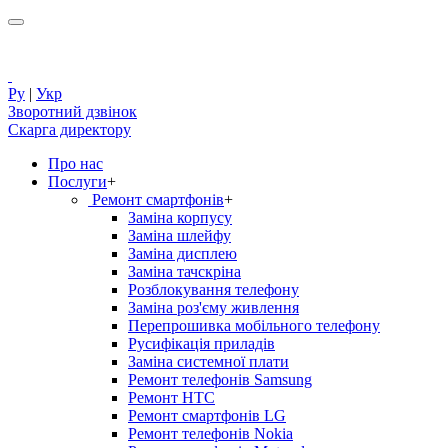
Ру
|
Укр
Зворотний дзвінок
Скарга директору
Про нас
Послуги
+
Ремонт смартфонів
+
Заміна корпусу
Заміна шлейфу
Заміна дисплею
Заміна тачскріна
Розблокування телефону
Заміна роз'єму живлення
Перепрошивка мобільного телефону
Русифікація приладів
Заміна системної плати
Ремонт телефонів Samsung
Ремонт HTC
Ремонт смартфонів LG
Ремонт телефонів Nokia