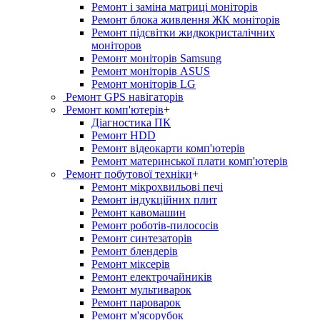
Ремонт і заміна матриці моніторів
Ремонт блока живлення ЖК моніторів
Ремонт підсвітки жидкокристалічних
моніторов
Ремонт моніторів Samsung
Ремонт моніторів ASUS
Ремонт моніторів LG
Ремонт GPS навігаторів
Ремонт комп'ютерів
+
Діагностика ПК
Ремонт HDD
Ремонт відеокарти комп'ютерів
Ремонт материнської плати комп'ютерів
Ремонт побутової техніки
+
Ремонт мікрохвильові печі
Ремонт індукційних плит
Ремонт кавомашин
Ремонт роботів-пилососів
Ремонт синтезаторів
Ремонт блендерiв
Ремонт мiксерiв
Ремонт електрочайників
Ремонт мультиварок
Ремонт пароварок
Ремонт м'ясорубок