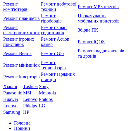
Ремонт
Ремонт побутової
Ремонт MP3 плеєрів
комп'ютерів
техніки
Ремонт
Прокачування
Ремонт планшетів
гіробордів
мобільних пристроїв
Ремонт
Ремонт smart
Збірка ПК
електронних книг
годинників
Ремонт ігрових
Ремонт Action
Ремонт IQOS
приставок
камер
Ремонт квадрокоптерів
Ремонт Вейпа
Ремонт Glo
та дронів
Ремонт
Ремонт мiнiмийок
тепловізорів
Ремонт зарядних
Ремонт інверторів
станцій
Xiaomi
Toshiba
Sony
Panasonic
MSI
Motorola
Huawei
Lenovo
Phitdps
Lenovo
Phitdps
LG
Samsung
HP
Головна
Новини