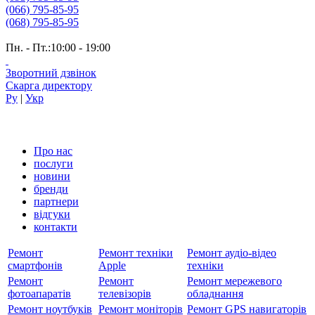
(066) 795-85-95
(068) 795-85-95
Пн. - Пт.:10:00 - 19:00
Зворотний дзвінок
Скарга директору
Ру
|
Укр
Про нас
послуги
новини
бренди
партнери
вiдгуки
контакти
Ремонт
Ремонт техніки
Ремонт аудіо-відео
смартфонів
Apple
техніки
Ремонт
Ремонт
Ремонт мережевого
фотоапаратів
телевізорів
обладнання
Ремонт ноутбуків
Ремонт моніторів
Ремонт GPS навигаторів