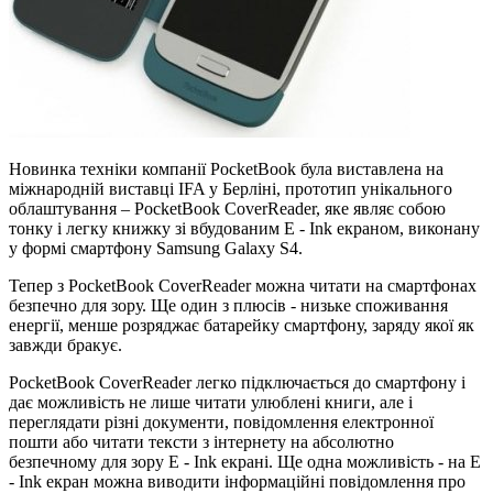
Новинка техніки компанії РocketВook була виставлена на
міжнародній виставці IFA у Берліні, прототип унікального
облаштування – PocketBook CoverReader, яке являє собою
тонку і легку книжку зі вбудованим E - Ink екраном, виконану
у формі смартфону Samsung Galaxy S4.
Тепер з PocketBook CoverReader можна читати на смартфонах
безпечно для зору. Ще один з плюсів - низьке споживання
енергії, менше розряджає батарейку смартфону, заряду якої як
завжди бракує.
PocketBook CoverReader легко підключається до смартфону і
дає можливість не лише читати улюблені книги, але і
переглядати різні документи, повідомлення електронної
пошти або читати тексти з інтернету на абсолютно
безпечному для зору E - Ink екрані. Ще одна можливість - на E
- Ink екран можна виводити інформаційні повідомлення про