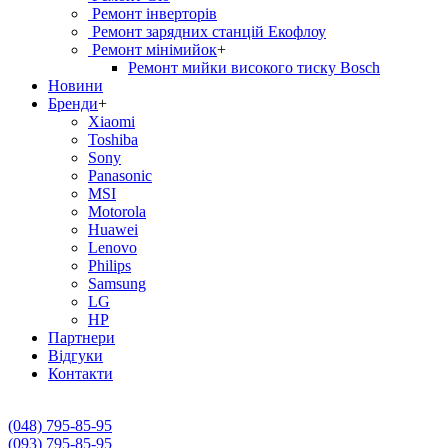
Ремонт інверторів
Ремонт зарядних станцій Екофлоу
Ремонт мiнiмийок
+
Ремонт мийки високого тиску Bosch
Новини
Бренди
+
Xiaomi
Toshiba
Sony
Panasonic
MSI
Motorola
Huawei
Lenovo
Philips
Samsung
LG
HP
Партнери
Вiдгуки
Контакти
(048) 795-85-95
(093) 795-85-95