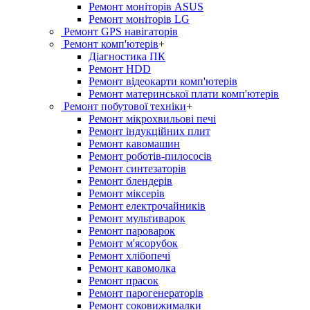
Ремонт моніторів ASUS
Ремонт моніторів LG
Ремонт GPS навігаторів
Ремонт комп'ютерів
+
Діагностика ПК
Ремонт HDD
Ремонт відеокарти комп'ютерів
Ремонт материнської плати комп'ютерів
Ремонт побутової техніки
+
Ремонт мікрохвильові печі
Ремонт індукційних плит
Ремонт кавомашин
Ремонт роботів-пилососів
Ремонт синтезаторів
Ремонт блендерiв
Ремонт мiксерiв
Ремонт електрочайників
Ремонт мультиварок
Ремонт пароварок
Ремонт м'ясорубок
Ремонт хлiбопечi
Ремонт кавомолка
Ремонт прасок
Ремонт парогенераторiв
Ремонт соковижималки