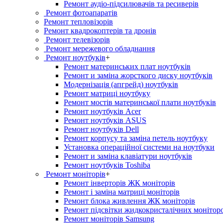
Ремонт аудіо-підсилювачів та ресиверів
Ремонт фотоапаратів
Ремонт тепловізорів
Ремонт квадрокоптерів та дронів
Ремонт телевізорів
Ремонт мережевого обладнання
Ремонт ноутбуків
+
Ремонт материнських плат ноутбуків
Ремонт и заміна жорсткого диску ноутбуків
Модернізація (апгрейд) ноутбуків
Ремонт матриці ноутбуку
Ремонт мостів материнської плати ноутбуків
Ремонт ноутбуків Acer
Ремонт ноутбуків ASUS
Ремонт ноутбуків Dell
Ремонт корпусу та заміна петель ноутбуку
Установка операційної системи на ноутбуки
Ремонт и заміна клавіатури ноутбуків
Ремонт ноутбуків Toshiba
Ремонт моніторів
+
Ремонт інверторів ЖК моніторів
Ремонт і заміна матриці моніторів
Ремонт блока живлення ЖК моніторів
Ремонт підсвітки жидкокристалічних монітор
Ремонт моніторів Samsung