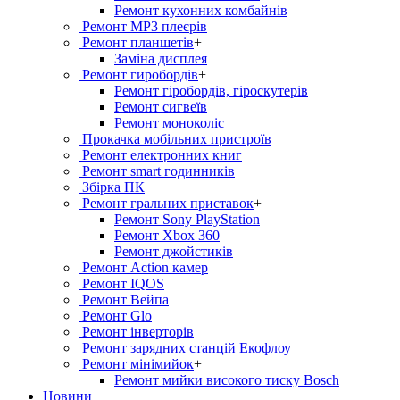
Ремонт кухонних комбайнів
Ремонт MP3 плеєрів
Ремонт планшетів
+
Заміна дисплея
Ремонт гиробордiв
+
Ремонт гіробордів, гіроскутерів
Ремонт сигвеїв
Ремонт моноколіс
Прокачка мобільних пристроїв
Ремонт електронних книг
Ремонт smart годинників
Збірка ПК
Ремонт гральних приставок
+
Ремонт Sony PlayStation
Ремонт Xbox 360
Ремонт джойстиків
Ремонт Action камер
Ремонт IQOS
Ремонт Вейпа
Ремонт Glo
Ремонт інверторів
Ремонт зарядних станцій Екофлоу
Ремонт мiнiмийок
+
Ремонт мийки високого тиску Bosch
Новини