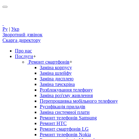
Ру
|
Укр
Зворотний дзвінок
Скарга директору
Про нас
Послуги
+
Ремонт смартфонів
+
Заміна корпусу
Заміна шлейфу
Заміна дисплею
Заміна тачскріна
Розблокування телефону
Заміна роз'єму живлення
Перепрошивка мобільного телефону
Русифікація приладів
Заміна системної плати
Ремонт телефонів Samsung
Ремонт HTC
Ремонт смартфонів LG
Ремонт телефонів Nokia