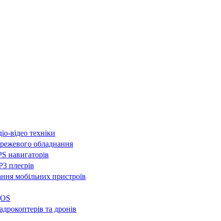
іо-відео техніки
режевого обладнання
S навигаторів
3 плеєрів
ння мобільних пристроїв
QOS
адрокоптерів та дронів