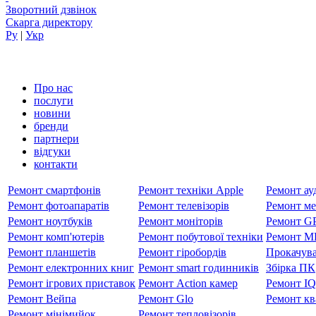
Зворотний дзвінок
Скарга директору
Ру
|
Укр
Про нас
послуги
новини
бренди
партнери
вiдгуки
контакти
Ремонт смартфонів
Ремонт техніки Apple
Ремонт ауд
Ремонт фотоапаратів
Ремонт телевізорів
Ремонт ме
Ремонт ноутбуків
Ремонт моніторів
Ремонт GP
Ремонт комп'ютерів
Ремонт побутової техніки
Ремонт MP
Ремонт планшетів
Ремонт гіробордів
Прокачува
Ремонт електронних книг
Ремонт smart годинників
Збірка ПК
Ремонт ігрових приставок
Ремонт Action камер
Ремонт I
Ремонт Вейпа
Ремонт Glo
Ремонт кв
Ремонт мiнiмийок
Ремонт тепловізорів