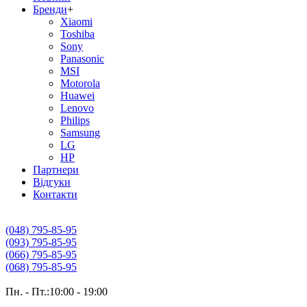
Бренди
+
Xiaomi
Toshiba
Sony
Panasonic
MSI
Motorola
Huawei
Lenovo
Philips
Samsung
LG
HP
Партнери
Вiдгуки
Контакти
(048) 795-85-95
(093) 795-85-95
(066) 795-85-95
(068) 795-85-95
Пн. - Пт.:10:00 - 19:00