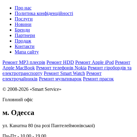
Про нас
Политика конфіденційності
Послуги
Новини
Бренди
Партнери
Продаж
Контакти
Мапа сайту
Ремонт MP3 плеєрів
Ремонт HDD
Ремонт Apple iPod
Ремонт
Apple MacBook
Ремонт телефонів Nokia
Ремонт гіробордів та
електротранспорту
Ремонт Smart Watch
Ремонт
електрочайників
Ремонт мультиварок
Ремонт прасок
© 2008-2026 «Smart Service»
Головний офіс
м. Одесса
ул. Канатна 80 (на розі Пантелеймонівської)
Пн-Пт - 10.00 - 19.00