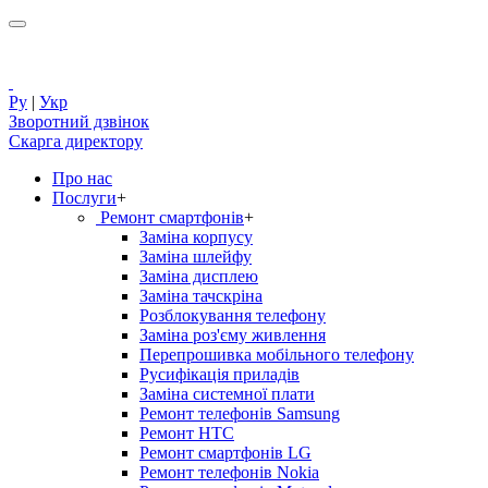
Ру
|
Укр
Зворотний дзвінок
Скарга директору
Про нас
Послуги
+
Ремонт смартфонів
+
Заміна корпусу
Заміна шлейфу
Заміна дисплею
Заміна тачскріна
Розблокування телефону
Заміна роз'єму живлення
Перепрошивка мобільного телефону
Русифікація приладів
Заміна системної плати
Ремонт телефонів Samsung
Ремонт HTC
Ремонт смартфонів LG
Ремонт телефонів Nokia