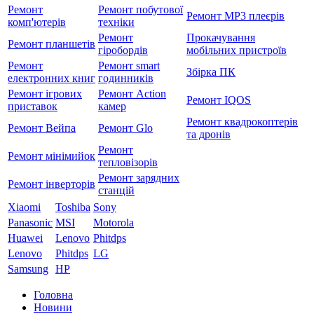
Ремонт
Ремонт побутової
Ремонт MP3 плеєрів
комп'ютерів
техніки
Ремонт
Прокачування
Ремонт планшетів
гіробордів
мобільних пристроїв
Ремонт
Ремонт smart
Збірка ПК
електронних книг
годинників
Ремонт ігрових
Ремонт Action
Ремонт IQOS
приставок
камер
Ремонт квадрокоптерів
Ремонт Вейпа
Ремонт Glo
та дронів
Ремонт
Ремонт мiнiмийок
тепловізорів
Ремонт зарядних
Ремонт інверторів
станцій
Xiaomi
Toshiba
Sony
Panasonic
MSI
Motorola
Huawei
Lenovo
Phitdps
Lenovo
Phitdps
LG
Samsung
HP
Головна
Новини