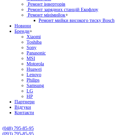
Ремонт інверторів
Ремонт зарядних станцій Екофлоу
Ремонт мiнiмийок
+
Ремонт мийки високого тиску Bosch
Новини
Бренди
+
Xiaomi
Toshiba
Sony
Panasonic
MSI
Motorola
Huawei
Lenovo
Philips
Samsung
LG
HP
Партнери
Вiдгуки
Контакти
(048) 795-85-95
(093) 795-85-95