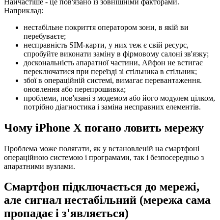
Найчастіше - це пов'язано із зовнішніми факторами.
Наприклад:
нестабільне покриття оператором зони, в якій ви
перебуваєте;
несправність SIM-карти, у них теж є свій ресурс,
спробуйте виконати заміну в фірмовому салоні зв'язку;
доскональність апаратної частини, Айфон не встигає
переключатися при переїзді зі стільника в стільник;
збої в операційній системі, вимагає перевантаження.
оновлення або перепрошивка;
проблеми, пов'язані з модемом або його модулем цілком,
потрібно діагностика і заміна несправних елементів.
Чому iPhone X погано ловить мережу
Проблема може полягати, як у встановленій на смартфоні
операційною системою і програмами, так і безпосередньо з
апаратними вузлами.
Смартфон підключається до мережі,
але сигнал нестабільний (мережа сама
пропадає і з'являється)