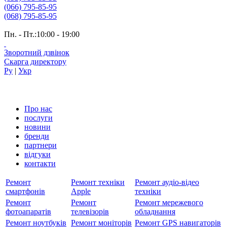
(066) 795-85-95
(068) 795-85-95
Пн. - Пт.:10:00 - 19:00
Зворотний дзвінок
Скарга директору
Ру
|
Укр
Про нас
послуги
новини
бренди
партнери
вiдгуки
контакти
Ремонт
Ремонт техніки
Ремонт аудіо-відео
смартфонів
Apple
техніки
Ремонт
Ремонт
Ремонт мережевого
фотоапаратів
телевізорів
обладнання
Ремонт ноутбуків
Ремонт моніторів
Ремонт GPS навигаторів