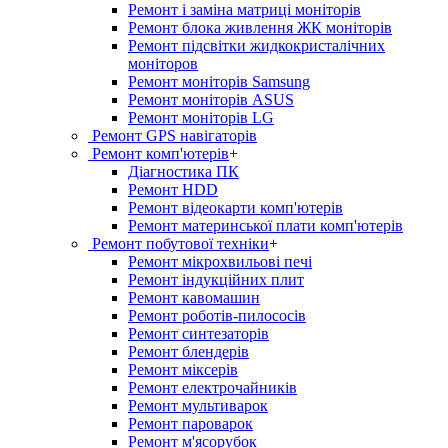
Ремонт і заміна матриці моніторів
Ремонт блока живлення ЖК моніторів
Ремонт підсвітки жидкокристалічних
моніторов
Ремонт моніторів Samsung
Ремонт моніторів ASUS
Ремонт моніторів LG
Ремонт GPS навігаторів
Ремонт комп'ютерів
+
Діагностика ПК
Ремонт HDD
Ремонт відеокарти комп'ютерів
Ремонт материнської плати комп'ютерів
Ремонт побутової техніки
+
Ремонт мікрохвильові печі
Ремонт індукційних плит
Ремонт кавомашин
Ремонт роботів-пилососів
Ремонт синтезаторів
Ремонт блендерiв
Ремонт мiксерiв
Ремонт електрочайників
Ремонт мультиварок
Ремонт пароварок
Ремонт м'ясорубок