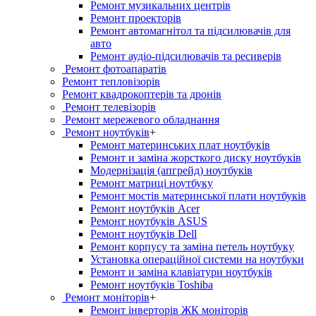
Ремонт музикальних центрів
Ремонт проекторів
Ремонт автомагнітол та підсилювачів для
авто
Ремонт аудіо-підсилювачів та ресиверів
Ремонт фотоапаратів
Ремонт тепловізорів
Ремонт квадрокоптерів та дронів
Ремонт телевізорів
Ремонт мережевого обладнання
Ремонт ноутбуків
+
Ремонт материнських плат ноутбуків
Ремонт и заміна жорсткого диску ноутбуків
Модернізація (апгрейд) ноутбуків
Ремонт матриці ноутбуку
Ремонт мостів материнської плати ноутбуків
Ремонт ноутбуків Acer
Ремонт ноутбуків ASUS
Ремонт ноутбуків Dell
Ремонт корпусу та заміна петель ноутбуку
Установка операційної системи на ноутбуки
Ремонт и заміна клавіатури ноутбуків
Ремонт ноутбуків Toshiba
Ремонт моніторів
+
Ремонт інверторів ЖК моніторів