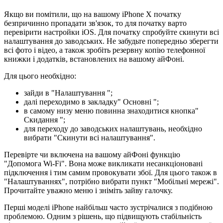
Якщо ви помітили, що на вашому iPhone X початку
безпричинно пропадати зв'язок, то для початку варто
перевірити настройки iOS. Для початку спробуйте скинути всі
налаштування до заводських. Не забудьте попередньо зберегти
всі фото і відео, а також зробіть резервну копію телефонної
книжки і додатків, встановлених на вашому айФоні.
Для цього необхідно:
зайди в "Налаштування ";
далі переходимо в закладку" Основні ";
в самому низу меню повинна знаходитися кнопка"
Скидання ";
для переходу до заводських налаштувань, необхідно
вибрати "Скинути всі налаштування".
Перевірте чи включена на вашому айФоні функцію
"Допомога Wi-Fi". Вона може викликати несанкціоновані
підключення і тим самим провокувати збої. Для цього також в
"Налаштуваннях", потрібно вибрати пункт "Мобільні мережі".
Прочитайте уважно меню і зніміть зайву галочку.
Перші моделі iPhone найбільш часто зустрічалися з подібною
проблемою. Одним з рішень, що підвищують стабільність