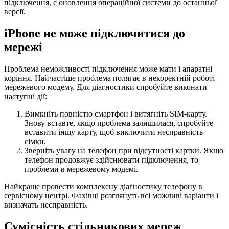
підключення, є оновлення операційної системи до останньої
версії.
iPhone не може підключитися до
мережі
Проблема неможливості підключення може мати і апаратні
коріння. Найчастіше проблема полягає в некоректній роботі
мережевого модему. Для діагностики спробуйте виконати
наступні дії:
Вимкніть повністю смартфон і витягніть SIM-карту.
Знову вставте, якщо проблема залишилася, спробуйте
вставити іншу карту, щоб виключити несправність
сімки.
Зверніть увагу на телефон при відсутності картки. Якщо
телефон продовжує здійснювати підключення, то
проблеми в мережевому модемі.
Найкраще провести комплексну діагностику телефону в
сервісному центрі. Фахівці розглянуть всі можливі варіанти і
визначать несправність.
Сумісність стільникових мереж