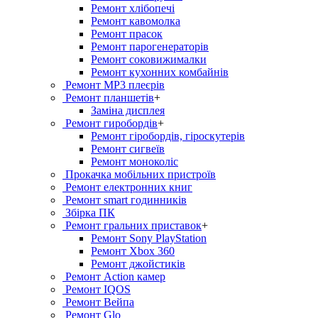
Ремонт хлiбопечi
Ремонт кавомолка
Ремонт прасок
Ремонт парогенераторiв
Ремонт соковижималки
Ремонт кухонних комбайнів
Ремонт MP3 плеєрів
Ремонт планшетів
+
Заміна дисплея
Ремонт гиробордiв
+
Ремонт гіробордів, гіроскутерів
Ремонт сигвеїв
Ремонт моноколіс
Прокачка мобільних пристроїв
Ремонт електронних книг
Ремонт smart годинників
Збірка ПК
Ремонт гральних приставок
+
Ремонт Sony PlayStation
Ремонт Xbox 360
Ремонт джойстиків
Ремонт Action камер
Ремонт IQOS
Ремонт Вейпа
Ремонт Glo