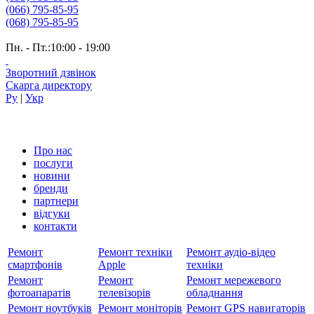
(066) 795-85-95
(068) 795-85-95
Пн. - Пт.:10:00 - 19:00
Зворотний дзвінок
Скарга директору
Ру
|
Укр
Про нас
послуги
новини
бренди
партнери
вiдгуки
контакти
Ремонт
Ремонт техніки
Ремонт аудіо-відео
смартфонів
Apple
техніки
Ремонт
Ремонт
Ремонт мережевого
фотоапаратів
телевізорів
обладнання
Ремонт ноутбуків
Ремонт моніторів
Ремонт GPS навигаторів