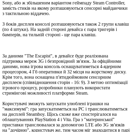
Sony, або ж збільшеним варіантом геймпаду Steam Controller,
замість стиків на якому розташовуються сенсорні майданчики
з тактильною віддачею.
З боків дисплея консолі розташовуються також 2 групи клавіш
(по 4 штуки). На задній стороні девайса є пара тригерів і
бамперів, на тильній стороні - ще пара клавіш.
За даними "The Escapist", в девайсе буде реалізована
підтримка мереж 3G і безпровідний зв'язок. За офіційними
даними, нова ігрова консоль оснащуватиметься 4-ядерним
процесором, 4 Гб оперативки й 32 місця на жорсткому диску.
Крім того, вона оснащена п'ятидюймовим сенсорним
дисплеєм (співвідношення сторін - 16: 9). З метою оптимізації
ігрового процесу, розробники планують використати
стримінгові можливості платформи Steam.
Користувачі зможуть запускати улюблені іграшки на
"максимумі": гра запускатиметься на PC і транслюватиметься
на дисплей Steamboy. Щось схоже вже спостерігалося на
облаштуваннях PlayStation 4 і Vita. Гра з "материнської"
приставки транслювалася за допомогою LTE або 3G зв'язків
на "дочірню", користувач же, тим часом міг знаходитися в парі