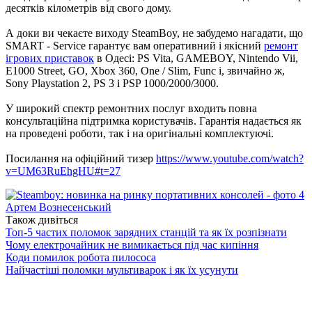
десятків кілометрів від свого дому.
А доки ви чекаєте виходу SteamBoy, не забудемо нагадати, що
SMART - Service гарантує вам оперативний і якісний
ремонт
ігрових приставок
в Одесі: PS Vita, GAMEBOY, Nintendo Vii,
E1000 Street, GO, Xbox 360, One / Slim, Func і, звичайно ж,
Sony Playstation 2, PS 3 і PSP 1000/2000/3000.
У широкий спектр ремонтних послуг входить повна
консультаційна підтримка користувачів. Гарантія надається як
на проведені роботи, так і на оригінальні комплектуючі.
Посилання на офіційний тизер
https://www.youtube.com/watch?
v=UM63RuEhgHU#t=27
Артем Вознесенський
Також дивіться
Топ-5 частих поломок зарядних станцій та як їх розпізнати
Чому електрочайник не вимикається під час кипіння
Коди помилок робота пилососа
Найчастіші поломки мультиварок і як їх усунути