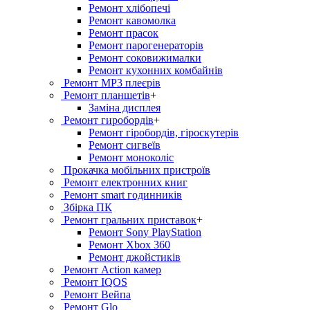
Ремонт хлiбопечi
Ремонт кавомолка
Ремонт прасок
Ремонт парогенераторiв
Ремонт соковижималки
Ремонт кухонних комбайнів
Ремонт MP3 плеєрів
Ремонт планшетів
+
Заміна дисплея
Ремонт гиробордiв
+
Ремонт гіробордів, гіроскутерів
Ремонт сигвеїв
Ремонт моноколіс
Прокачка мобільних пристроїв
Ремонт електронних книг
Ремонт smart годинників
Збірка ПК
Ремонт гральних приставок
+
Ремонт Sony PlayStation
Ремонт Xbox 360
Ремонт джойстиків
Ремонт Action камер
Ремонт IQOS
Ремонт Вейпа
Ремонт Glo