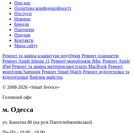
Про нас
Политика конфіденційності
Послуги
Новини
Бренди
Партнери
Продаж
Контакти
Мапа сайту
Ремонт та заміна клавіатури ноутбуків
Ремонт планшетів
Ремонт Apple Iphone 11
Ремонт моноблоків iMac
Ремонт Apple
iPad
Ремонт та заміна материнської плати MacBook
Ремонт
моніторів Samsung
Ремонт Smart Watch
Ремонт аудіотехніки та
відеотехніки
Виклик майстра
© 2008-2026 «Smart Service»
Головний офіс
м. Одесса
ул. Канатна 80 (на розі Пантелеймонівської)
Пн-Пт - 10.00 - 19.00