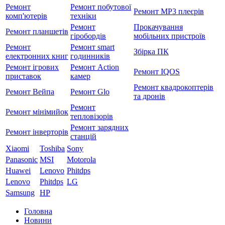
Ремонт
Ремонт побутової
Ремонт MP3 плеєрів
комп'ютерів
техніки
Ремонт
Прокачування
Ремонт планшетів
гіробордів
мобільних пристроїв
Ремонт
Ремонт smart
Збірка ПК
електронних книг
годинників
Ремонт ігрових
Ремонт Action
Ремонт IQOS
приставок
камер
Ремонт квадрокоптерів
Ремонт Вейпа
Ремонт Glo
та дронів
Ремонт
Ремонт мiнiмийок
тепловізорів
Ремонт зарядних
Ремонт інверторів
станцій
Xiaomi
Toshiba
Sony
Panasonic
MSI
Motorola
Huawei
Lenovo
Phitdps
Lenovo
Phitdps
LG
Samsung
HP
Головна
Новини