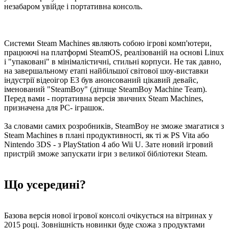
незабаром увійде і портативна консоль.
Системи Steam Machines являють собою ігрові комп'ютери,
працюючі на платформі SteamOS, реалізованій на основі Linux
і "упаковані" в мінімалістичні, стильні корпуси. Не так давно,
на завершальному етапі найбільшої світової шоу-виставки
індустрії відеоігор E3 був анонсований цікавий девайс,
іменований "SteamBoy" (дітище SteamBoy Machine Team).
Перед вами - портативна версія звичних Steam Machines,
призначена для PC- іграшок.
За словами самих розробників, SteamBoy не зможе змагатися з
Steam Machines в плані продуктивності, як ті ж PS Vita або
Nintendo 3DS - з PlayStation 4 або Wii U. Зате новий ігровий
пристрій зможе запускати ігри з великої бібліотеки Steam.
Що усередині?
Базова версія нової ігрової консолі очікується на вітринах у
2015 році. Зовнішність новинки буде схожа з продуктами