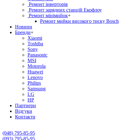
Ремонт інверторів
Ремонт зарядних станцій Екофлоу
Ремонт мiнiмийок
+
Ремонт мийки високого тиску Bosch
Новини
Бренди
+
Xiaomi
Toshiba
Sony
Panasonic
MSI
Motorola
Huawei
Lenovo
Philips
Samsung
LG
HP
Партнери
Вiдгуки
Контакти
(048) 795-85-95
(093) 795-85-95