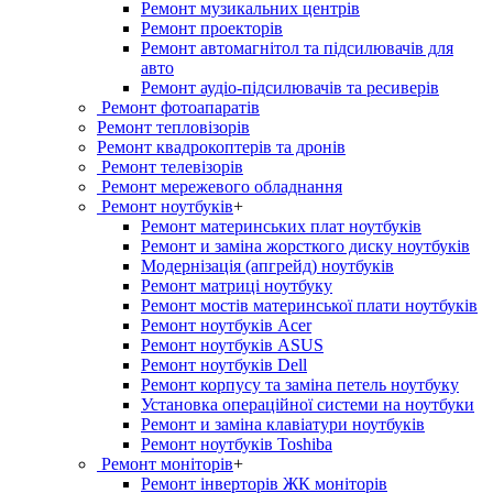
Ремонт музикальних центрів
Ремонт проекторів
Ремонт автомагнітол та підсилювачів для
авто
Ремонт аудіо-підсилювачів та ресиверів
Ремонт фотоапаратів
Ремонт тепловізорів
Ремонт квадрокоптерів та дронів
Ремонт телевізорів
Ремонт мережевого обладнання
Ремонт ноутбуків
+
Ремонт материнських плат ноутбуків
Ремонт и заміна жорсткого диску ноутбуків
Модернізація (апгрейд) ноутбуків
Ремонт матриці ноутбуку
Ремонт мостів материнської плати ноутбуків
Ремонт ноутбуків Acer
Ремонт ноутбуків ASUS
Ремонт ноутбуків Dell
Ремонт корпусу та заміна петель ноутбуку
Установка операційної системи на ноутбуки
Ремонт и заміна клавіатури ноутбуків
Ремонт ноутбуків Toshiba
Ремонт моніторів
+
Ремонт інверторів ЖК моніторів