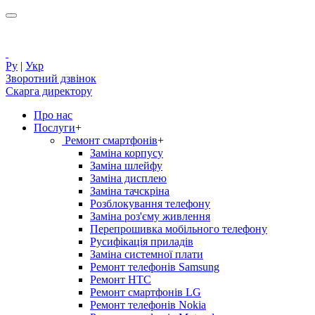
Ру
|
Укр
Зворотний дзвінок
Скарга директору
Про нас
Послуги
+
Ремонт смартфонів
+
Заміна корпусу
Заміна шлейфу
Заміна дисплею
Заміна тачскріна
Розблокування телефону
Заміна роз'єму живлення
Перепрошивка мобільного телефону
Русифікація приладів
Заміна системної плати
Ремонт телефонів Samsung
Ремонт HTC
Ремонт смартфонів LG
Ремонт телефонів Nokia