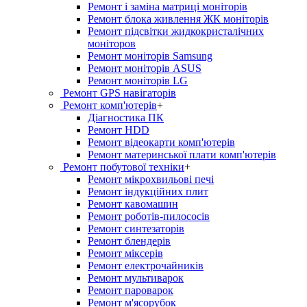
Ремонт і заміна матриці моніторів
Ремонт блока живлення ЖК моніторів
Ремонт підсвітки жидкокристалічних
моніторов
Ремонт моніторів Samsung
Ремонт моніторів ASUS
Ремонт моніторів LG
Ремонт GPS навігаторів
Ремонт комп'ютерів
+
Діагностика ПК
Ремонт HDD
Ремонт відеокарти комп'ютерів
Ремонт материнської плати комп'ютерів
Ремонт побутової техніки
+
Ремонт мікрохвильові печі
Ремонт індукційних плит
Ремонт кавомашин
Ремонт роботів-пилососів
Ремонт синтезаторів
Ремонт блендерiв
Ремонт мiксерiв
Ремонт електрочайників
Ремонт мультиварок
Ремонт пароварок
Ремонт м'ясорубок