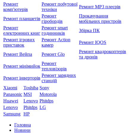
Ремонт
Ремонт побутової
Ремонт MP3 плеєрів
комп'ютерів
техніки
Ремонт
Прокачування
Ремонт планшетів
гіробордів
мобільних пристроїв
Ремонт
Ремонт smart
Збірка ПК
електронних книг
годинників
Ремонт ігрових
Ремонт Action
Ремонт IQOS
приставок
камер
Ремонт квадрокоптерів
Ремонт Вейпа
Ремонт Glo
та дронів
Ремонт
Ремонт мiнiмийок
тепловізорів
Ремонт зарядних
Ремонт інверторів
станцій
Xiaomi
Toshiba
Sony
Panasonic
MSI
Motorola
Huawei
Lenovo
Phitdps
Lenovo
Phitdps
LG
Samsung
HP
Головна
Новини