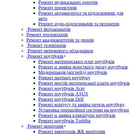
Ремонт музикальних центрів
Ремонт проекторів
Ремонт автомагнітол та підсилювачів для
авто
Ремонт аудіо-підсилювачів та ресиверів
Ремонт фотоапаратів
Ремонт тепловізорів
Ремонт квадрокоптерів та дронів
Ремонт телевізорів
Ремонт мережевого обладнання
Ремонт ноутбуків
+
Ремонт материнських плат ноутбуків
Ремонт и заміна жорсткого диску ноутбуків
Модернізація (апгрейд) ноутбуків
Ремонт матриці ноутбуку
Ремонт мостів материнської плати ноутбуків
Ремонт ноутбуків Acer
Ремонт ноутбуків ASUS
Ремонт ноутбуків Dell
Ремонт корпусу та заміна петель ноутбуку
Установка операційної системи на ноутбуки
Ремонт и заміна клавіатури ноутбуків
Ремонт ноутбуків Toshiba
Ремонт моніторів
+
Ремонт інверторів ЖК моніторів