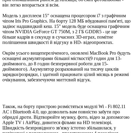
він легко впорається зі всім.
Модель з дисплеєм 15" оснащена процесором i7 з графічним
чіпом Iris Pro Graphics. На борту 128 МБ вбудованої пам'яті, що
задіює надшвидкий кеш. 15" модель буде оснащена графічним
чіпом NVIDIA GeForce GT 750M, з 2 ГБ GDDR5 - це ще
більше кадрів в секунду в сучасних 3D-играх, помітне
поліпшення швидкості й відгуку в HD- відеопроектах.
Окрім усього вищепереліченого, оновлені MacBook Pro будуть
оснащені акумуляторами більшої місткості(9 годин для 13-
дюймового, до 8 годин безперервної роботи для 15-
дюймового). Акумулятор розрахований на тисячу циклів
зарядки/розрядки, і здатний працювати цілий місяць в режимі
очікування, забезпечуючи миттєвий відгук.
Також, на борту пристрою розмістяться модулі Wi - Fi 802.11
AC і Bluetooth 4.0, що дозволить вам повністю забути про
обридлі дроти. Відтворюйте музику, фото, відео за допомогою
Apple TV і AirPlay, дивитеся фільми на HD телевізорі.
Швидкість безпровідного зв'язку істотно збільшилася, у