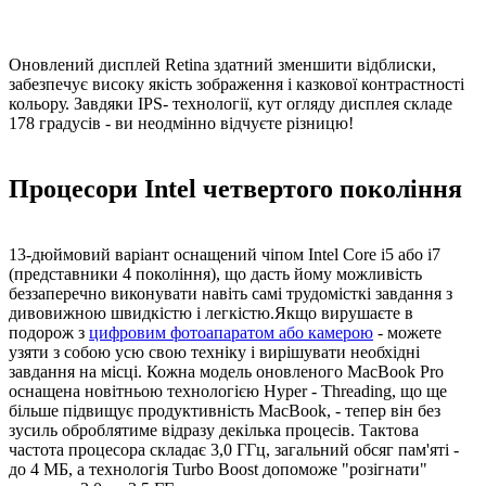
Оновлений дисплей Retina здатний зменшити відблиски,
забезпечує високу якість зображення і казкової контрастності
кольору. Завдяки IPS- технології, кут огляду дисплея складе
178 градусів - ви неодмінно відчуєте різницю!
Процесори Intel четвертого покоління
13-дюймовий варіант оснащений чіпом Intel Core i5 або i7
(представники 4 покоління), що дасть йому можливість
беззаперечно виконувати навіть самі трудомісткі завдання з
дивовижною швидкістю і легкістю.Якщо вирушаєте в
подорож з
цифровим фотоапаратом або камерою
- можете
узяти з собою усю свою техніку і вирішувати необхідні
завдання на місці. Кожна модель оновленого MacBook Pro
оснащена новітньою технологією Hyper - Threading, що ще
більше підвищує продуктивність MacBook, - тепер він без
зусиль оброблятиме відразу декілька процесів. Тактова
частота процесора складає 3,0 ГГц, загальний обсяг пам'яті -
до 4 МБ, а технологія Turbo Boost допоможе "розігнати"