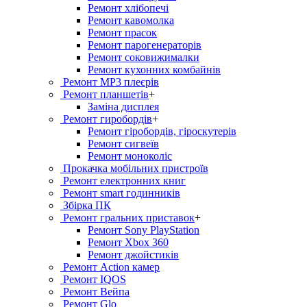
Ремонт хлiбопечi
Ремонт кавомолка
Ремонт прасок
Ремонт парогенераторiв
Ремонт соковижималки
Ремонт кухонних комбайнів
Ремонт MP3 плеєрів
Ремонт планшетів
+
Заміна дисплея
Ремонт гиробордiв
+
Ремонт гіробордів, гіроскутерів
Ремонт сигвеїв
Ремонт моноколіс
Прокачка мобільних пристроїв
Ремонт електронних книг
Ремонт smart годинників
Збірка ПК
Ремонт гральних приставок
+
Ремонт Sony PlayStation
Ремонт Xbox 360
Ремонт джойстиків
Ремонт Action камер
Ремонт IQOS
Ремонт Вейпа
Ремонт Glo