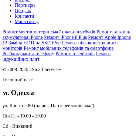
Партнери
Продаж
Контакти
Мапа сайту
Ремонт мостів материнської плати ноутбуків
Ремонт та заміна
акумулятора iPhone
Ремонт iPhone 8 Plus
Ремонт Apple Iphone
12
Заміна HDD на SSD iPod
Ремонт рідкокристалічних
моніторів
Ремонт мобільних телефонів та смартфонів
Розблокування телефону
Ремонт телевізорів
Ремонт
індукційних плит
© 2008-2026 «Smart Service»
Головний офіс
м. Одесса
ул. Канатна 80 (на розі Пантелеймонівської)
Пн-Пт - 10.00 - 19.00
Сб - Вихідний