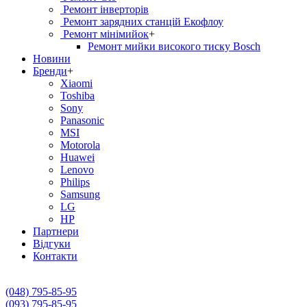
Ремонт інверторів
Ремонт зарядних станцій Екофлоу
Ремонт мiнiмийок
+
Ремонт мийки високого тиску Bosch
Новини
Бренди
+
Xiaomi
Toshiba
Sony
Panasonic
MSI
Motorola
Huawei
Lenovo
Philips
Samsung
LG
HP
Партнери
Вiдгуки
Контакти
(048) 795-85-95
(093) 795-85-95