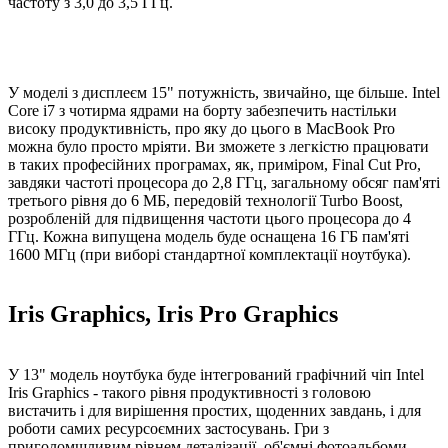
частоту з 3,0 до 3,5 ГГц.
У моделі з дисплеєм 15" потужність, звичайно, ще більше. Intel
Core i7 з чотирма ядрами на борту забезпечить настільки
високу продуктивність, про яку до цього в MacBook Pro
можна було просто мріяти. Ви зможете з легкістю працювати
в таких професійних програмах, як, приміром, Final Cut Pro,
завдяки частоті процесора до 2,8 ГГц, загальному обсяг пам'яті
третього рівня до 6 МБ, передовій технології Turbo Boost,
розробленій для підвищення частоти цього процесора до 4
ГГц. Кожна випущена модель буде оснащена 16 ГБ пам'яті
1600 МГц (при виборі стандартної комплектації ноутбука).
Iris Graphics, Iris Pro Graphics
У 13" модель ноутбука буде інтегрований графічний чіп Intel
Iris Graphics - такого рівня продуктивності з головою
вистачить і для вирішення простих, щоденних завдань, і для
роботи самих ресурсоємних застосувань. Гри з
приголомшливим рівнем деталізації, об'ємні фотоальбоми -