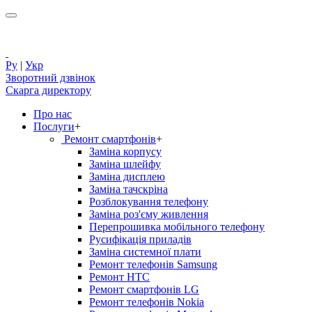
Ру
|
Укр
Зворотний дзвінок
Скарга директору
Про нас
Послуги
+
Ремонт смартфонів
+
Заміна корпусу
Заміна шлейфу
Заміна дисплею
Заміна тачскріна
Розблокування телефону
Заміна роз'єму живлення
Перепрошивка мобільного телефону
Русифікація приладів
Заміна системної плати
Ремонт телефонів Samsung
Ремонт HTC
Ремонт смартфонів LG
Ремонт телефонів Nokia