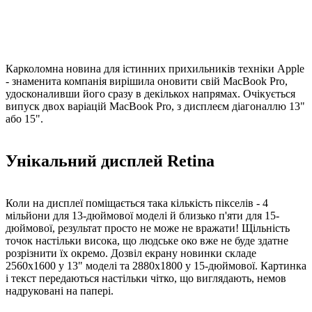
Карколомна новина для істинних прихильників техніки Apple
- знаменита компанія вирішила оновити свій MacBook Pro,
удосконаливши його cразу в декількох напрямах. Очікується
випуск двох варіацій MacBook Pro, з дисплеєм діагоналлю 13"
або 15".
Унікальний дисплей Retina
Коли на дисплеї поміщається така кількість пікселів - 4
мільйони для 13-дюймової моделі й близько п'яти для 15-
дюймової, результат просто не може не вражати! Щільність
точок настільки висока, що людське око вже не буде здатне
розрізнити їх окремо. Дозвіл екрану новинки складе
2560x1600 у 13" моделі та 2880x1800 у 15-дюймової. Картинка
і текст передаються настільки чітко, що виглядають, немов
надруковані на папері.