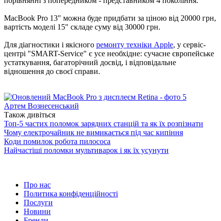
порівнянні з попередником - представником 4 покоління.
MacBook Pro 13" можна буде придбати за ціною від 20000 грн,
вартість моделі 15" складе суму від 30000 грн.
Для діагностики і якісного
ремонту техніки Apple
, у сервіс-
центрі "SMART-Service" є усе необхідне: сучасне європейське
устаткування, багаторічний досвід, і відповідальне
відношення до своєї справи.
Артем Вознесенський
Також дивіться
Топ-5 частих поломок зарядних станцій та як їх розпізнати
Чому електрочайник не вимикається під час кипіння
Коди помилок робота пилососа
Найчастіші поломки мультиварок і як їх усунути
Про нас
Политика конфіденційності
Послуги
Новини
Бренди