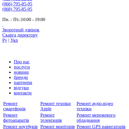
(066) 795-85-95
(068) 795-85-95
Пн. - Пт.:10:00 - 19:00
Зворотний дзвінок
Скарга директору
Ру
|
Укр
Про нас
послуги
новини
бренди
партнери
вiдгуки
контакти
Ремонт
Ремонт техніки
Ремонт аудіо-відео
смартфонів
Apple
техніки
Ремонт
Ремонт
Ремонт мережевого
фотоапаратів
телевізорів
обладнання
Ремонт ноутбуків
Ремонт моніторів
Ремонт GPS навигаторів