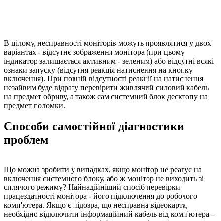
В цілому, несправності моніторів можуть проявлятися у двох
варіантах - відсутнє зображення монітора (при цьому
індикатор залишається активним - зеленим) або відсутні всякі
ознаки запуску (відсутня реакція натиснення на кнопку
включення). При повній відсутності реакції на натиснення
незайвим буде відразу перевірити живлячий силовий кабель
на предмет обриву, а також сам системний блок десктопу на
предмет поломки.
Способи самостійної діагностики
проблем
Що можна зробити у випадках, якщо монітор не реагує на
включення системного блоку, або ж монітор не виходить зі
сплячого режиму? Найнадійніший спосіб перевірки
працездатності монітора - його підключення до робочого
комп'ютера. Якщо є підозра, що несправна відеокарта,
необхідно відключити інформаційний кабель від комп'ютера -