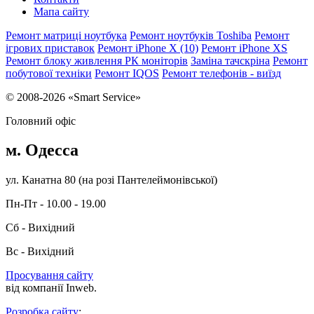
Мапа сайту
Ремонт матриці ноутбука
Ремонт ноутбуків Toshiba
Ремонт
ігрових приставок
Ремонт iPhone X (10)
Ремонт iPhone XS
Ремонт блоку живлення РК моніторів
Заміна тачскріна
Ремонт
побутової техніки
Ремонт IQOS
Ремонт телефонів - виїзд
© 2008-2026 «Smart Service»
Головний офіс
м. Одесса
ул. Канатна 80 (на розі Пантелеймонівської)
Пн-Пт - 10.00 - 19.00
Сб - Вихідний
Вс - Вихідний
Просування сайту
від компанії Inweb.
Розробка сайту
: