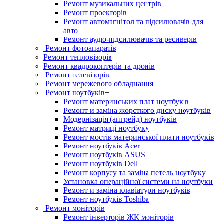
Ремонт музикальних центрів
Ремонт проекторів
Ремонт автомагнітол та підсилювачів для
авто
Ремонт аудіо-підсилювачів та ресиверів
Ремонт фотоапаратів
Ремонт тепловізорів
Ремонт квадрокоптерів та дронів
Ремонт телевізорів
Ремонт мережевого обладнання
Ремонт ноутбуків
+
Ремонт материнських плат ноутбуків
Ремонт и заміна жорсткого диску ноутбуків
Модернізація (апгрейд) ноутбуків
Ремонт матриці ноутбуку
Ремонт мостів материнської плати ноутбуків
Ремонт ноутбуків Acer
Ремонт ноутбуків ASUS
Ремонт ноутбуків Dell
Ремонт корпусу та заміна петель ноутбуку
Установка операційної системи на ноутбуки
Ремонт и заміна клавіатури ноутбуків
Ремонт ноутбуків Toshiba
Ремонт моніторів
+
Ремонт інверторів ЖК моніторів