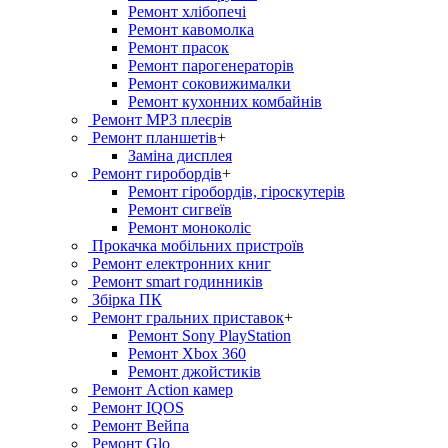
Ремонт хлiбопечi
Ремонт кавомолка
Ремонт прасок
Ремонт парогенераторiв
Ремонт соковижималки
Ремонт кухонних комбайнів
Ремонт MP3 плеєрів
Ремонт планшетів
+
Заміна дисплея
Ремонт гиробордiв
+
Ремонт гіробордів, гіроскутерів
Ремонт сигвеїв
Ремонт моноколіс
Прокачка мобільних пристроїв
Ремонт електронних книг
Ремонт smart годинників
Збірка ПК
Ремонт гральних приставок
+
Ремонт Sony PlayStation
Ремонт Xbox 360
Ремонт джойстиків
Ремонт Action камер
Ремонт IQOS
Ремонт Вейпа
Ремонт Glo