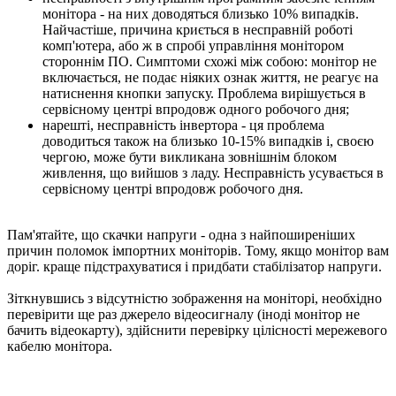
монітора - на них доводяться близько 10% випадків.
Найчастіше, причина криється в несправній роботі
комп'ютера, або ж в спробі управління монітором
стороннім ПО. Симптоми схожі між собою: монітор не
включається, не подає ніяких ознак життя, не реагує на
натиснення кнопки запуску. Проблема вирішується в
сервісному центрі впродовж одного робочого дня;
нарешті, несправність інвертора - ця проблема
доводиться також на близько 10-15% випадків і, своєю
чергою, може бути викликана зовнішнім блоком
живлення, що вийшов з ладу. Несправність усувається в
сервісному центрі впродовж робочого дня.
Пам'ятайте, що скачки напруги - одна з найпоширеніших
причин поломок імпортних моніторів. Тому, якщо монітор вам
доріг. краще підстрахуватися і придбати стабілізатор напруги.
Зіткнувшись з відсутністю зображення на моніторі, необхідно
перевірити ще раз джерело відеосигналу (іноді монітор не
бачить відеокарту), здійснити перевірку цілісності мережевого
кабелю монітора.