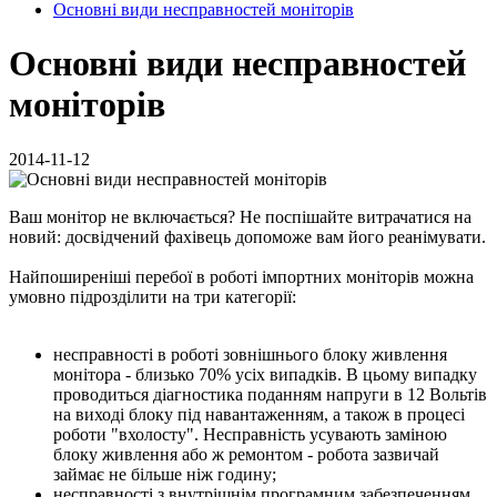
Основні види несправностей моніторів
Основні види несправностей
моніторів
2014-11-12
Ваш монітор не включається? Не поспішайте витрачатися на
новий: досвідчений фахівець допоможе вам його реанімувати.
Найпоширеніші перебої в роботі імпортних моніторів можна
умовно підрозділити на три категорії:
несправності в роботі зовнішнього блоку живлення
монітора - близько 70% усіх випадків. В цьому випадку
проводиться діагностика поданням напруги в 12 Вольтів
на виході блоку під навантаженням, а також в процесі
роботи "вхолосту". Несправність усувають заміною
блоку живлення або ж ремонтом - робота зазвичай
займає не більше ніж годину;
несправності з внутрішнім програмним забезпеченням