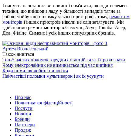
І напуття наостанок: ви повинні пам'ятати, що один елемент
техніки, що вийшов з ладу, у більшості випадків тягне за
собою майбутню поломку усього пристрою - тому,
ремонтом
моніторів
і інших пристроїв ніколи не слід затягувати. Ми
здійснюємо ремонт моніторів Самсунг, Асус, Тошіба. Асер,
Дел, Філіпс, Сименс і усіх інших популярних брендів.
Артем Вознесенський
Також дивіться
Топ-5 частих поломок зарядних станцій та як їх розпізнати
Чому електрочайник не вимикається під час кипіння
Коди помилок робота пилососа
Найчастіші поломки мультиварок і як їх усунути
Про нас
Политика конфіденційності
Послуги
Новини
Бренди
Партнери
Продаж
Контакти