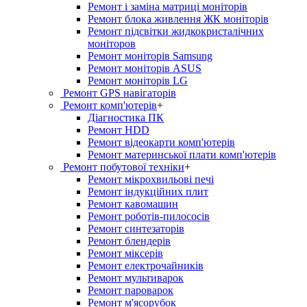
Ремонт і заміна матриці моніторів
Ремонт блока живлення ЖК моніторів
Ремонт підсвітки жидкокристалічних
моніторов
Ремонт моніторів Samsung
Ремонт моніторів ASUS
Ремонт моніторів LG
Ремонт GPS навігаторів
Ремонт комп'ютерів
+
Діагностика ПК
Ремонт HDD
Ремонт відеокарти комп'ютерів
Ремонт материнської плати комп'ютерів
Ремонт побутової техніки
+
Ремонт мікрохвильові печі
Ремонт індукційних плит
Ремонт кавомашин
Ремонт роботів-пилососів
Ремонт синтезаторів
Ремонт блендерiв
Ремонт мiксерiв
Ремонт електрочайників
Ремонт мультиварок
Ремонт пароварок
Ремонт м'ясорубок