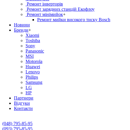
Ремонт інверторів
Ремонт зарядних станцій Екофлоу
Ремонт мiнiмийок
+
Ремонт мийки високого тиску Bosch
Новини
Бренди
+
Xiaomi
Toshiba
Sony
Panasonic
MSI
Motorola
Huawei
Lenovo
Philips
Samsung
LG
HP
Партнери
Вiдгуки
Контакти
(048) 795-85-95
(093) 795-85-95