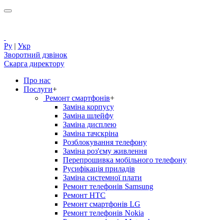
Ру
|
Укр
Зворотний дзвінок
Скарга директору
Про нас
Послуги
+
Ремонт смартфонів
+
Заміна корпусу
Заміна шлейфу
Заміна дисплею
Заміна тачскріна
Розблокування телефону
Заміна роз'єму живлення
Перепрошивка мобільного телефону
Русифікація приладів
Заміна системної плати
Ремонт телефонів Samsung
Ремонт HTC
Ремонт смартфонів LG
Ремонт телефонів Nokia