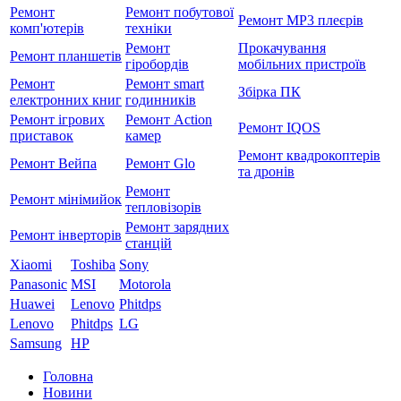
Ремонт
Ремонт побутової
Ремонт MP3 плеєрів
комп'ютерів
техніки
Ремонт
Прокачування
Ремонт планшетів
гіробордів
мобільних пристроїв
Ремонт
Ремонт smart
Збірка ПК
електронних книг
годинників
Ремонт ігрових
Ремонт Action
Ремонт IQOS
приставок
камер
Ремонт квадрокоптерів
Ремонт Вейпа
Ремонт Glo
та дронів
Ремонт
Ремонт мiнiмийок
тепловізорів
Ремонт зарядних
Ремонт інверторів
станцій
Xiaomi
Toshiba
Sony
Panasonic
MSI
Motorola
Huawei
Lenovo
Phitdps
Lenovo
Phitdps
LG
Samsung
HP
Головна
Новини