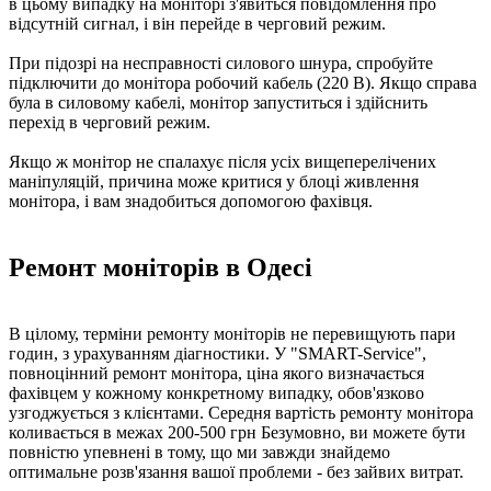
в цьому випадку на моніторі з'явиться повідомлення про
відсутній сигнал, і він перейде в черговий режим.
При підозрі на несправності силового шнура, спробуйте
підключити до монітора робочий кабель (220 В). Якщо справа
була в силовому кабелі, монітор запуститься і здійснить
перехід в черговий режим.
Якщо ж монітор не спалахує після усіх вищеперелічених
маніпуляцій, причина може критися у блоці живлення
монітора, і вам знадобиться допомогою фахівця.
Ремонт моніторів в Одесі
В цілому, терміни ремонту моніторів не перевищують пари
годин, з урахуванням діагностики. У "SMART-Service",
повноцінний ремонт монітора, ціна якого визначається
фахівцем у кожному конкретному випадку, обов'язково
узгоджується з клієнтами. Середня вартість ремонту монітора
коливається в межах 200-500 грн Безумовно, ви можете бути
повністю упевнені в тому, що ми завжди знайдемо
оптимальне розв'язання вашої проблеми - без зайвих витрат.