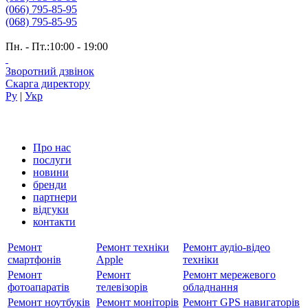
(066) 795-85-95
(068) 795-85-95
Пн. - Пт.:10:00 - 19:00
Зворотний дзвінок
Скарга директору
Ру
|
Укр
Про нас
послуги
новини
бренди
партнери
вiдгуки
контакти
Ремонт
Ремонт техніки
Ремонт аудіо-відео
смартфонів
Apple
техніки
Ремонт
Ремонт
Ремонт мережевого
фотоапаратів
телевізорів
обладнання
Ремонт ноутбуків
Ремонт моніторів
Ремонт GPS навигаторів