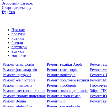
Зворотний дзвінок
Скарга директору
Ру
|
Укр
Про нас
послуги
новини
бренди
партнери
вiдгуки
контакти
Ремонт смартфонів
Ремонт техніки Apple
Ремонт ауд
Ремонт фотоапаратів
Ремонт телевізорів
Ремонт ме
Ремонт ноутбуків
Ремонт моніторів
Ремонт GP
Ремонт комп'ютерів
Ремонт побутової техніки
Ремонт MP
Ремонт планшетів
Ремонт гіробордів
Прокачува
Ремонт електронних книг
Ремонт smart годинників
Збірка ПК
Ремонт ігрових приставок
Ремонт Action камер
Ремонт I
Ремонт Вейпа
Ремонт Glo
Ремонт кв
Ремонт мiнiмийок
Ремонт тепловізорів