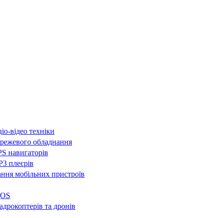
іо-відео техніки
режевого обладнання
S навигаторів
3 плеєрів
ння мобільних пристроїв
QOS
адрокоптерів та дронів