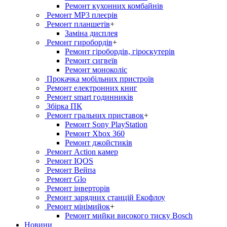
Ремонт кухонних комбайнів
Ремонт MP3 плеєрів
Ремонт планшетів
+
Заміна дисплея
Ремонт гиробордiв
+
Ремонт гіробордів, гіроскутерів
Ремонт сигвеїв
Ремонт моноколіс
Прокачка мобільних пристроїв
Ремонт електронних книг
Ремонт smart годинників
Збірка ПК
Ремонт гральних приставок
+
Ремонт Sony PlayStation
Ремонт Xbox 360
Ремонт джойстиків
Ремонт Action камер
Ремонт IQOS
Ремонт Вейпа
Ремонт Glo
Ремонт інверторів
Ремонт зарядних станцій Екофлоу
Ремонт мiнiмийок
+
Ремонт мийки високого тиску Bosch
Новини