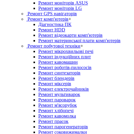
Ремонт моніторів ASUS
Ремонт моніторів LG
Ремонт GPS навігаторів
Ремонт комп'ютерів
+
Діагностика ПК
Ремонт HDD
Ремонт відеокарти комп'ютерів
Ремонт материнської плати комп'ютерів
Ремонт побутової техніки
+
Ремонт мікрохвильові печі
Ремонт індукційних плит
Ремонт кавомашин
Ремонт роботів-пилососів
Ремонт синтезаторів
Ремонт блендерiв
Ремонт мiксерiв
Ремонт електрочайників
Ремонт мультиварок
Ремонт пароварок
Ремонт м'ясорубок
Ремонт хлiбопечi
Ремонт кавомолка
Ремонт прасок
Ремонт парогенераторiв
Ремонт соковижималки