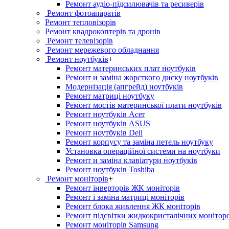
Ремонт аудіо-підсилювачів та ресиверів
Ремонт фотоапаратів
Ремонт тепловізорів
Ремонт квадрокоптерів та дронів
Ремонт телевізорів
Ремонт мережевого обладнання
Ремонт ноутбуків
+
Ремонт материнських плат ноутбуків
Ремонт и заміна жорсткого диску ноутбуків
Модернізація (апгрейд) ноутбуків
Ремонт матриці ноутбуку
Ремонт мостів материнської плати ноутбуків
Ремонт ноутбуків Acer
Ремонт ноутбуків ASUS
Ремонт ноутбуків Dell
Ремонт корпусу та заміна петель ноутбуку
Установка операційної системи на ноутбуки
Ремонт и заміна клавіатури ноутбуків
Ремонт ноутбуків Toshiba
Ремонт моніторів
+
Ремонт інверторів ЖК моніторів
Ремонт і заміна матриці моніторів
Ремонт блока живлення ЖК моніторів
Ремонт підсвітки жидкокристалічних монітор
Ремонт моніторів Samsung