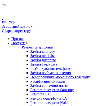
Ру
|
Укр
Зворотний дзвінок
Скарга директору
Про нас
Послуги
+
Ремонт смартфонів
+
Заміна корпусу
Заміна шлейфу
Заміна дисплею
Заміна тачскріна
Розблокування телефону
Заміна роз'єму живлення
Перепрошивка мобільного телефону
Русифікація приладів
Заміна системної плати
Ремонт телефонів Samsung
Ремонт HTC
Ремонт смартфонів LG
Ремонт телефонів Nokia