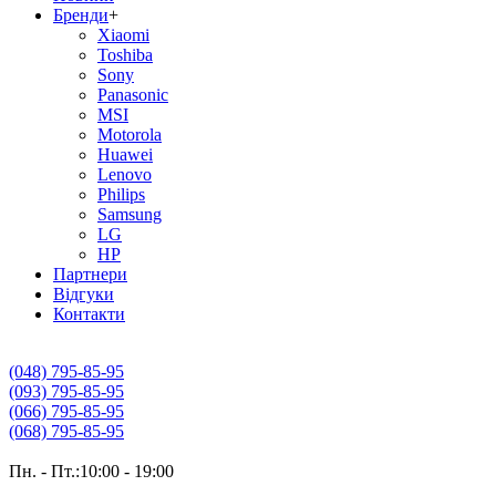
Бренди
+
Xiaomi
Toshiba
Sony
Panasonic
MSI
Motorola
Huawei
Lenovo
Philips
Samsung
LG
HP
Партнери
Вiдгуки
Контакти
(048) 795-85-95
(093) 795-85-95
(066) 795-85-95
(068) 795-85-95
Пн. - Пт.:10:00 - 19:00