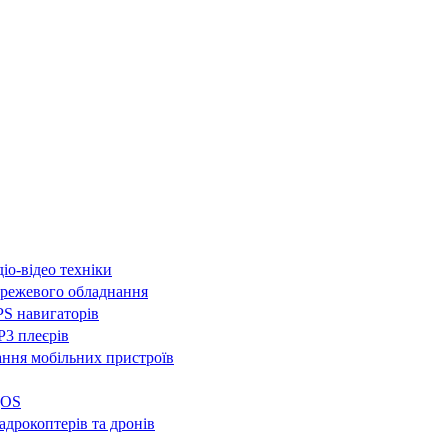
іо-відео техніки
режевого обладнання
S навигаторів
3 плеєрів
ння мобільних пристроїв
QOS
адрокоптерів та дронів