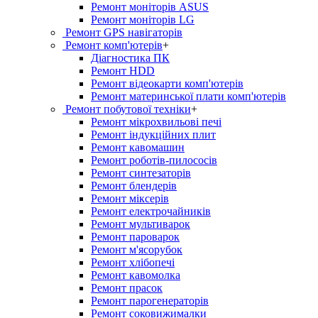
Ремонт моніторів ASUS
Ремонт моніторів LG
Ремонт GPS навігаторів
Ремонт комп'ютерів
+
Діагностика ПК
Ремонт HDD
Ремонт відеокарти комп'ютерів
Ремонт материнської плати комп'ютерів
Ремонт побутової техніки
+
Ремонт мікрохвильові печі
Ремонт індукційних плит
Ремонт кавомашин
Ремонт роботів-пилососів
Ремонт синтезаторів
Ремонт блендерiв
Ремонт мiксерiв
Ремонт електрочайників
Ремонт мультиварок
Ремонт пароварок
Ремонт м'ясорубок
Ремонт хлiбопечi
Ремонт кавомолка
Ремонт прасок
Ремонт парогенераторiв
Ремонт соковижималки