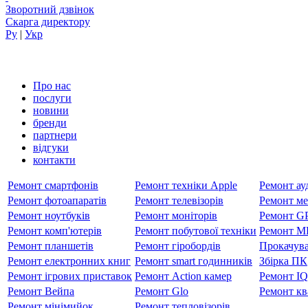
Зворотний дзвінок
Скарга директору
Ру
|
Укр
Про нас
послуги
новини
бренди
партнери
вiдгуки
контакти
Ремонт смартфонів
Ремонт техніки Apple
Ремонт ауд
Ремонт фотоапаратів
Ремонт телевізорів
Ремонт ме
Ремонт ноутбуків
Ремонт моніторів
Ремонт GP
Ремонт комп'ютерів
Ремонт побутової техніки
Ремонт MP
Ремонт планшетів
Ремонт гіробордів
Прокачува
Ремонт електронних книг
Ремонт smart годинників
Збірка ПК
Ремонт ігрових приставок
Ремонт Action камер
Ремонт I
Ремонт Вейпа
Ремонт Glo
Ремонт кв
Ремонт мiнiмийок
Ремонт тепловізорів