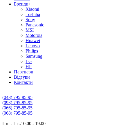
Бренди
+
Xiaomi
Toshiba
Sony
Panasonic
MSI
Motorola
Huawei
Lenovo
Philips
Samsung
LG
HP
Партнери
Вiдгуки
Контакти
(048) 795-85-95
(093) 795-85-95
(066) 795-85-95
(068) 795-85-95
Пн. - Пт.:10:00 - 19:00