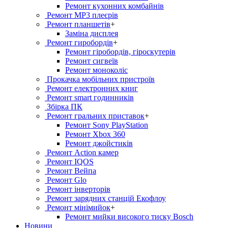
Ремонт кухонних комбайнів
Ремонт MP3 плеєрів
Ремонт планшетів
+
Заміна дисплея
Ремонт гиробордiв
+
Ремонт гіробордів, гіроскутерів
Ремонт сигвеїв
Ремонт моноколіс
Прокачка мобільних пристроїв
Ремонт електронних книг
Ремонт smart годинників
Збірка ПК
Ремонт гральних приставок
+
Ремонт Sony PlayStation
Ремонт Xbox 360
Ремонт джойстиків
Ремонт Action камер
Ремонт IQOS
Ремонт Вейпа
Ремонт Glo
Ремонт інверторів
Ремонт зарядних станцій Екофлоу
Ремонт мiнiмийок
+
Ремонт мийки високого тиску Bosch
Новини