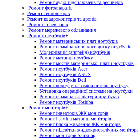
Ремонт аудіо-підсилювачів та ресиверів
Ремонт фотоапаратів
Ремонт тепловізорів
Ремонт квадрокоптерів та дронів
Ремонт телевізорів
Ремонт мережевого обладнання
Ремонт ноутбуків
+
Ремонт материнських плат ноутбуків
Ремонт и заміна жорсткого диску ноутбуків
Модернізація (апгрейд) ноутбуків
Ремонт матриці ноутбуку
Ремонт мостів материнської плати ноутбуків
Ремонт ноутбуків Acer
Ремонт ноутбуків ASUS
Ремонт ноутбуків Dell
Ремонт корпусу та заміна петель ноутбуку
Установка операційної системи на ноутбуки
Ремонт и заміна клавіатури ноутбуків
Ремонт ноутбуків Toshiba
Ремонт моніторів
+
Ремонт інверторів ЖК моніторів
Ремонт і заміна матриці моніторів
Ремонт блока живлення ЖК моніторів
Ремонт підсвітки жидкокристалічних монітор
Ремонт моніторів Samsung