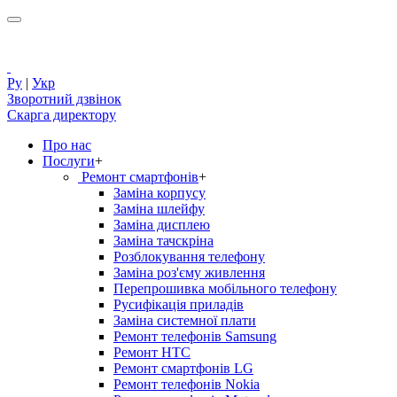
Ру
|
Укр
Зворотний дзвінок
Скарга директору
Про нас
Послуги
+
Ремонт смартфонів
+
Заміна корпусу
Заміна шлейфу
Заміна дисплею
Заміна тачскріна
Розблокування телефону
Заміна роз'єму живлення
Перепрошивка мобільного телефону
Русифікація приладів
Заміна системної плати
Ремонт телефонів Samsung
Ремонт HTC
Ремонт смартфонів LG
Ремонт телефонів Nokia