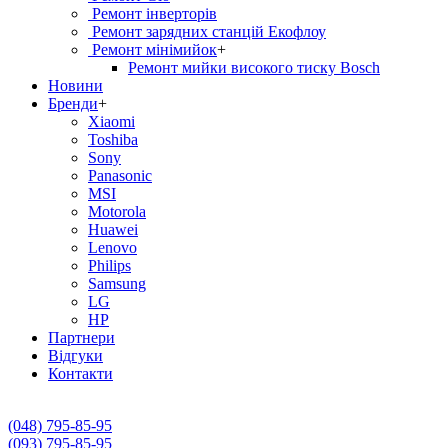
Ремонт інверторів
Ремонт зарядних станцій Екофлоу
Ремонт мiнiмийок
+
Ремонт мийки високого тиску Bosch
Новини
Бренди
+
Xiaomi
Toshiba
Sony
Panasonic
MSI
Motorola
Huawei
Lenovo
Philips
Samsung
LG
HP
Партнери
Вiдгуки
Контакти
(048) 795-85-95
(093) 795-85-95