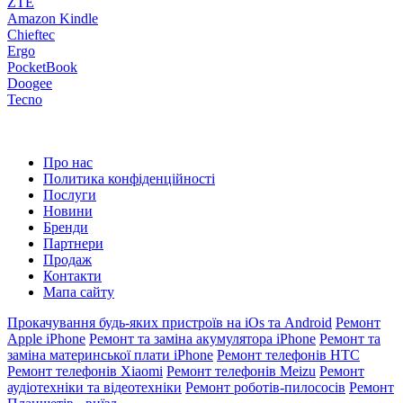
ZTE
Amazon Kindle
Chieftec
Ergo
PocketBook
Doogee
Tecno
Про нас
Политика конфіденційності
Послуги
Новини
Бренди
Партнери
Продаж
Контакти
Мапа сайту
Прокачування будь-яких пристроїв на iOs та Android
Ремонт
Apple iPhone
Ремонт та заміна акумулятора iPhone
Ремонт та
заміна материнської плати iPhone
Ремонт телефонів HTC
Ремонт телефонів Xiaomi
Ремонт телефонів Meizu
Ремонт
аудіотехніки та відеотехніки
Ремонт роботів-пилососів
Ремонт