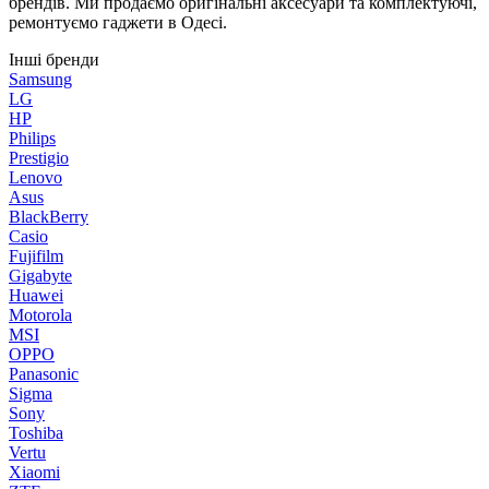
брендів. Ми продаємо оригінальні аксесуари та комплектуючі,
ремонтуємо гаджети в Одесі.
Інші бренди
Samsung
LG
HP
Philips
Prestigio
Lenovo
Asus
BlackBerry
Casio
Fujifilm
Gigabyte
Huawei
Motorola
MSI
OPPO
Panasonic
Sigma
Sony
Toshiba
​Vertu
Xiaomi