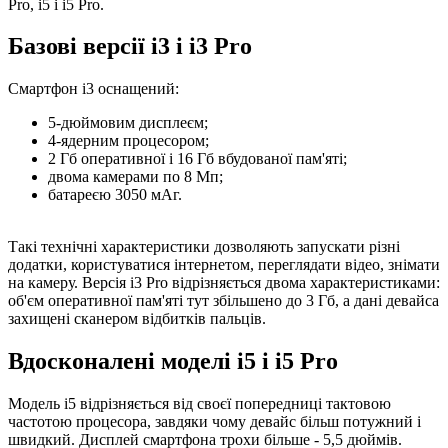
Pro, i5 і i5 Pro.
Базові версії i3 і i3 Pro
Смартфон i3 оснащений:
5-дюймовим дисплеєм;
4-ядерним процесором;
2 Гб оперативної і 16 Гб вбудованої пам'яті;
двома камерами по 8 Мп;
батареєю 3050 мАг.
Такі технічні характеристики дозволяють запускати різні
додатки, користуватися інтернетом, переглядати відео, знімати
на камеру. Версія i3 Pro відрізняється двома характеристиками:
об'єм оперативної пам'яті тут збільшено до 3 Гб, а дані девайса
захищені сканером відбитків пальців.
Вдосконалені моделі i5 і i5 Pro
Модель i5 відрізняється від своєї попередниці тактовою
частотою процесора, завдяки чому девайс більш потужний і
швидкий. Дисплей смартфона трохи більше - 5,5 дюймів.