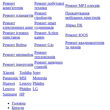
Ремонт
Ремонт побутової
Ремонт MP3 плеєрів
комп'ютерів
техніки
Ремонт
Прокачування
Ремонт планшетів
гіробордів
мобільних пристроїв
Ремонт
Ремонт smart
Збірка ПК
електронних книг
годинників
Ремонт ігрових
Ремонт Action
Ремонт IQOS
приставок
камер
Ремонт квадрокоптерів
Ремонт Вейпа
Ремонт Glo
та дронів
Ремонт
Ремонт мiнiмийок
тепловізорів
Ремонт зарядних
Ремонт інверторів
станцій
Xiaomi
Toshiba
Sony
Panasonic
MSI
Motorola
Huawei
Lenovo
Phitdps
Lenovo
Phitdps
LG
Samsung
HP
Головна
Бренди