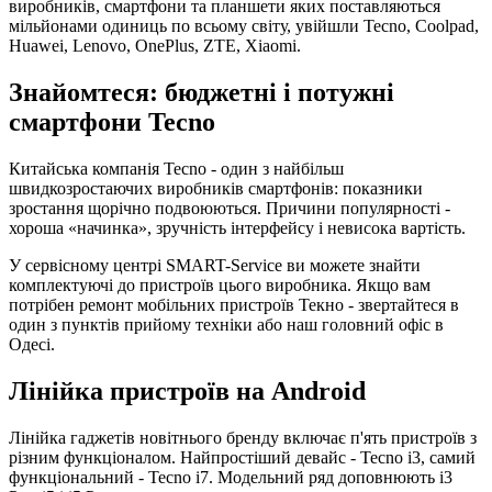
виробників, смартфони та планшети яких поставляються
мільйонами одиниць по всьому світу, увійшли Tecno, Coolpad,
Huawei, Lenovo, OnePlus, ZTE, Xiaomi.
Знайомтеся: бюджетні і потужні
смартфони Tecno
Китайська компанія Tecno - один з найбільш
швидкозростаючих виробників смартфонів: показники
зростання щорічно подвоюються. Причини популярності -
хороша «начинка», зручність інтерфейсу і невисока вартість.
У сервісному центрі SMART-Service ви можете знайти
комплектуючі до пристроїв цього виробника. Якщо вам
потрібен ремонт мобільних пристроїв Текно - звертайтеся в
один з пунктів прийому техніки або наш головний офіс в
Одесі.
Лінійка пристроїв на Android
Лінійка гаджетів новітнього бренду включає п'ять пристроїв з
різним функціоналом. Найпростіший девайс - Tecno i3, самий
функціональний - Tecno i7. Модельний ряд доповнюють i3