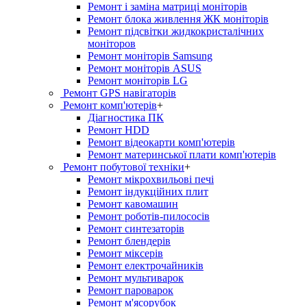
Ремонт і заміна матриці моніторів
Ремонт блока живлення ЖК моніторів
Ремонт підсвітки жидкокристалічних
моніторов
Ремонт моніторів Samsung
Ремонт моніторів ASUS
Ремонт моніторів LG
Ремонт GPS навігаторів
Ремонт комп'ютерів
+
Діагностика ПК
Ремонт HDD
Ремонт відеокарти комп'ютерів
Ремонт материнської плати комп'ютерів
Ремонт побутової техніки
+
Ремонт мікрохвильові печі
Ремонт індукційних плит
Ремонт кавомашин
Ремонт роботів-пилососів
Ремонт синтезаторів
Ремонт блендерiв
Ремонт мiксерiв
Ремонт електрочайників
Ремонт мультиварок
Ремонт пароварок
Ремонт м'ясорубок