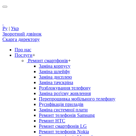
Ру
|
Укр
Зворотний дзвінок
Скарга директору
Про нас
Послуги
+
Ремонт смартфонів
+
Заміна корпусу
Заміна шлейфу
Заміна дисплею
Заміна тачскріна
Розблокування телефону
Заміна роз'єму живлення
Перепрошивка мобільного телефону
Русифікація приладів
Заміна системної плати
Ремонт телефонів Samsung
Ремонт HTC
Ремонт смартфонів LG
Ремонт телефонів Nokia