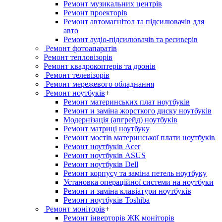
Ремонт музикальних центрів
Ремонт проекторів
Ремонт автомагнітол та підсилювачів для
авто
Ремонт аудіо-підсилювачів та ресиверів
Ремонт фотоапаратів
Ремонт тепловізорів
Ремонт квадрокоптерів та дронів
Ремонт телевізорів
Ремонт мережевого обладнання
Ремонт ноутбуків
+
Ремонт материнських плат ноутбуків
Ремонт и заміна жорсткого диску ноутбуків
Модернізація (апгрейд) ноутбуків
Ремонт матриці ноутбуку
Ремонт мостів материнської плати ноутбуків
Ремонт ноутбуків Acer
Ремонт ноутбуків ASUS
Ремонт ноутбуків Dell
Ремонт корпусу та заміна петель ноутбуку
Установка операційної системи на ноутбуки
Ремонт и заміна клавіатури ноутбуків
Ремонт ноутбуків Toshiba
Ремонт моніторів
+
Ремонт інверторів ЖК моніторів