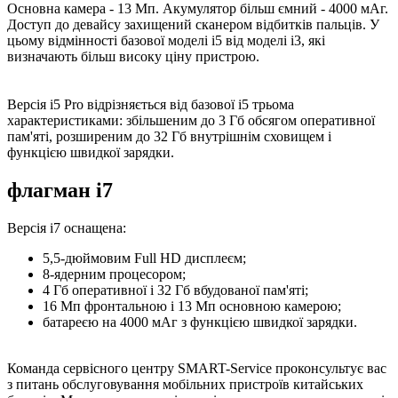
Основна камера - 13 Мп. Акумулятор більш ємний - 4000 мАг.
Доступ до девайсу захищений сканером відбитків пальців. У
цьому відмінності базової моделі i5 від моделі i3, які
визначають більш високу ціну пристрою.
Версія i5 Pro відрізняється від базової i5 трьома
характеристиками: збільшеним до 3 Гб обсягом оперативної
пам'яті, розширеним до 32 Гб внутрішнім сховищем і
функцією швидкої зарядки.
флагман i7
Версія i7 оснащена:
5,5-дюймовим Full HD дисплеєм;
8-ядерним процесором;
4 Гб оперативної і 32 Гб вбудованої пам'яті;
16 Мп фронтальною і 13 Мп основною камерою;
батареєю на 4000 мАг з функцією швидкої зарядки.
Команда сервісного центру SMART-Service проконсультує вас
з питань обслуговування мобільних пристроїв китайських