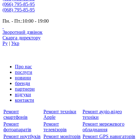
(066) 795-85-95
(068) 795-85-95
Пн. - Пт.:10:00 - 19:00
Зворотний дзвінок
Скарга директору
Ру
|
Укр
Про нас
послуги
новини
бренди
партнери
вiдгуки
контакти
Ремонт
Ремонт техніки
Ремонт аудіо-відео
смартфонів
Apple
техніки
Ремонт
Ремонт
Ремонт мережевого
фотоапаратів
телевізорів
обладнання
Ремонт ноутбуків
Ремонт моніторів
Ремонт GPS навигаторів