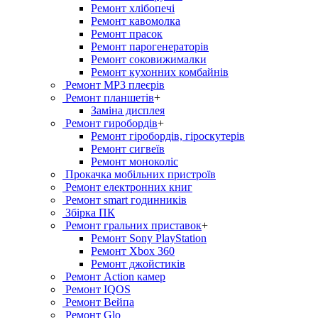
Ремонт хлiбопечi
Ремонт кавомолка
Ремонт прасок
Ремонт парогенераторiв
Ремонт соковижималки
Ремонт кухонних комбайнів
Ремонт MP3 плеєрів
Ремонт планшетів
+
Заміна дисплея
Ремонт гиробордiв
+
Ремонт гіробордів, гіроскутерів
Ремонт сигвеїв
Ремонт моноколіс
Прокачка мобільних пристроїв
Ремонт електронних книг
Ремонт smart годинників
Збірка ПК
Ремонт гральних приставок
+
Ремонт Sony PlayStation
Ремонт Xbox 360
Ремонт джойстиків
Ремонт Action камер
Ремонт IQOS
Ремонт Вейпа
Ремонт Glo